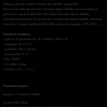
kamera je skvelý komplet vhodný do každého automobilu.
Počas jazdy slúži monitor ako obyčajné spätné zrkadlo, ktoré sa zmení na
monitor po zaradení spiatočky.Nahradzuje pôvodné spätné zrkadlo.
Jednoduchá inštalácia, len sa zacvakne na pôvodné spätné zrkadlo. Obsahuje
dva video výstupy (môžete použiť ďalší zdroj video signálu - GPS, DVD, ...)
Vlastnosti monitora:
- veľkosť LCD obrazovky: 4,3 " farebný TFT LCD
- napájanie DC 8- 12V
- rozlíšenie 480 x 234 pix
- pomer strán 16 : 9
- PAL/ NTSC
- 2 x video výstup
- rozmery: 28,5 x 7,5 x 2
Vlastnosti kamery:
Senzor: 1/3“ farebný CMOS
Systém: PAL/NTSC