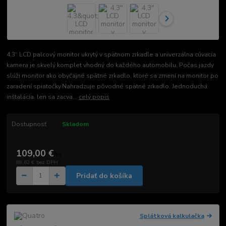
4,3“ LCD palcový monitor ukrytý v spätnom zrkadle a univerzálna cúvacia
kamera je skvelý komplet vhodný do každého automobilu. Počas jazdy
slúži monitor ako obyčajné spätné zrkadlo, ktoré sa zmení na monitor po
zaradení spiatočky.Nahradzuje pôvodné spätné zrkadlo. Jednoduchá
inštalácia, len sa zacva...
celý popis
Dostupnosť
Skladom
109,00 €
/
ks
88,62 €
bez DPH
Pridať do košíka
Splátková kalkulačka