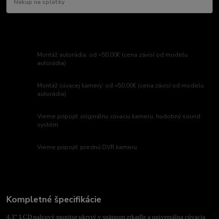
Nákup na splátky
Montáž autorádia: od =50,00€ (cena závisí od modelu
autorádia)
Montáž cúvacej kamery: od =50,00€ (cena závisí od modelu
autorádia)
Vieme pripojiť: originálnu cúvaciu kameru, hudobný sound
systém
Vieme pripojiť: prednú DVR kameru
Kompletné špecifikácie
4,3“ LCD palcový monitor ukrytý v spätnom zrkadle a univerzálna cúvacia