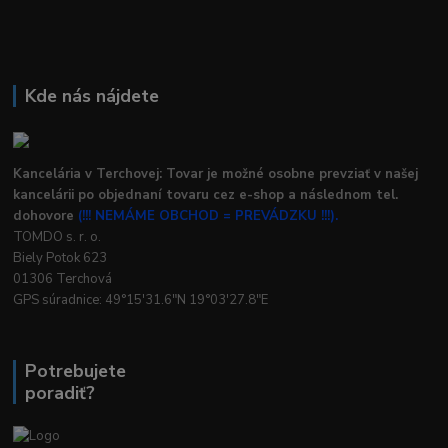
Kde nás nájdete
Kancelária v Terchovej: Tovar je možné osobne prevziať v našej
kancelárii po objednaní tovaru cez e-shop a následnom tel.
dohovore
(!!! NEMÁME OBCHOD = PREVÁDZKU !!!).
TOMDO s. r. o.
Biely Potok 623
01306 Terchová
GPS súradnice: 49°15'31.6"N 19°03'27.8"E
Potrebujete
poradiť?