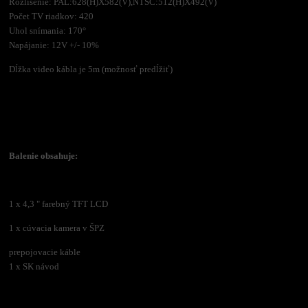
Rozlíšenie: PAL:628(H)X582(V),NTSC:512(H)X492(V)
Počet TV riadkov: 420
Uhol snímania: 170°
Napájanie: 12V +/- 10%
Dĺžka video kábla je 5m (možnosť predĺžiť)
Balenie obsahuje:
1 x 4,3 " farebný TFT LCD
1 x cúvacia kamera v ŠPZ
prepojovacie káble
1 x SK návod