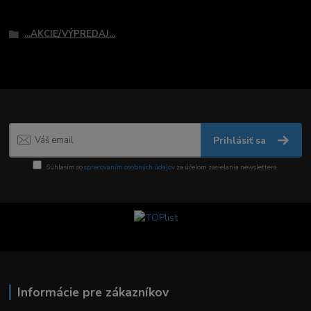
Tovar zaradený v kategóriách
...AKCIE/VÝPREDAJ...
Prihlásiť sa
Súhlasím so
spracovaním osobných údajov
za účelom zasielania newslettera.
Informácie pre zákazníkov