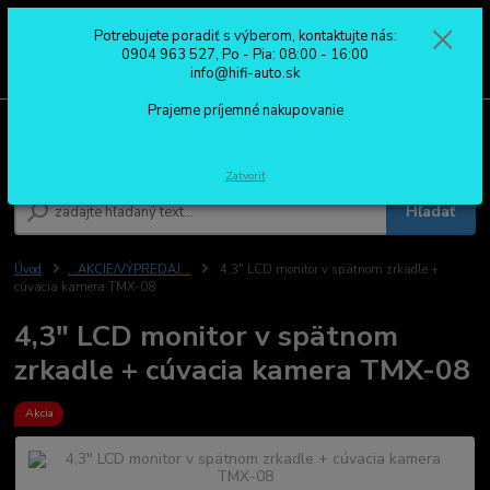
Potrebujete poradiť s výberom, kontaktujte nás:
0
ks
0904 963 527
0904 963 527, Po - Pia: 08:00 - 16:00
za
0,00 €
Po - Pia: 08:00 - 16:00
info@hifi-auto.sk
Prajeme príjemné nakupovanie
Menu
Zatvoriť
Hľadať
Úvod
...AKCIE/VÝPREDAJ...
4,3" LCD monitor v spätnom zrkadle +
cúvacia kamera TMX-08
4,3" LCD monitor v spätnom
zrkadle + cúvacia kamera TMX-08
Akcia