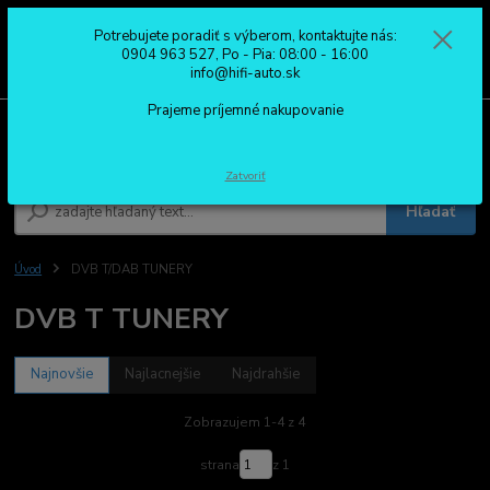
Potrebujete poradiť s výberom, kontaktujte nás:
0
ks
0904 963 527
0904 963 527, Po - Pia: 08:00 - 16:00
za
0,00 €
Po - Pia: 08:00 - 16:00
info@hifi-auto.sk
Prajeme príjemné nakupovanie
Menu
Zatvoriť
Hľadať
Úvod
DVB T/DAB TUNERY
DVB T TUNERY
Najnovšie
Najlacnejšie
Najdrahšie
Zobrazujem 1-4 z 4
strana
z 1