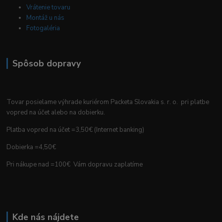
Vrátenie tovaru
Montáž u nás
Fotogaléria
Spôsob dopravy
Tovar posielame výhrade kuriérom Packeta Slovakia s. r. o. pri platbe
vopred na účet alebo na dobierku.
Platba vopred na účet =3,50€ (Internet banking)
Dobierka =4,50€
Pri nákupe nad =100€ Vám dopravu zaplatíme
Kde nás nájdete