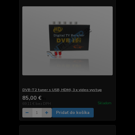
DVB-T2 tuner s USB, HDMI, 3 x video vystup
85,00 €
/
ks
Skladom
69,11 €
bez DPH
Pridať do košíka