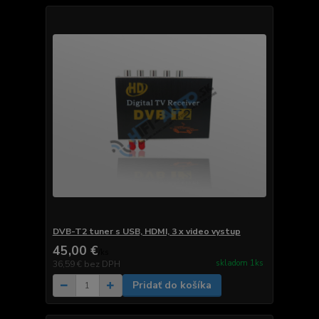
DVB-T2 tuner s USB, HDMI, 3 x video vystup
45,00 €
/
ks
skladom 1ks
36,59 €
bez DPH
Pridať do košíka