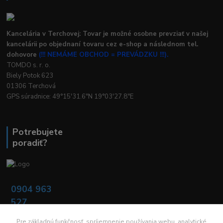
Kancelária v Terchovej: Tovar je možné osobne prevziať v našej
kancelárii po objednaní tovaru cez e-shop a následnom tel.
dohovore
(!!! NEMÁME OBCHOD = PREVÁDZKU !!!).
TOMDO s. r. o.
Biely Potok 623
01306 Terchová
GPS súradnice: 49°15'31.6"N 19°03'27.8"E
Potrebujete
poradiť?
0904 963
527
Po - Pia: 08:00 -
16:00
Pre základnú funkčnosť, spríjemnenie používania webu, analytické