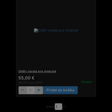
DAB+ modul pre Android
55,00 €
/
ks
Skladom
44,72 €
bez DPH
Pridať do košíka
strana
z 1