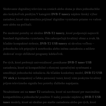
Sledovanie digitálnej televízie na cestách alebo doma je dnes jednoduchšie
ako kedykoľvek predtým.
V kategórii
DVB-T tunery
nájdete široký výber
zariadení, ktoré vám umožnia prijímať digitálne vysielanie priamo vo vašom
aute alebo na počítači.
Pre moderné potreby sú ideálne
DVB-T2 tunery
, ktoré podporujú najnovší
štandard digitálneho vysielania, čím zabezpečujú kvalitný obraz a zvuk.
Ak
hľadáte kompaktné riešenie,
DVB-T2 USB tunery
sú skvelou voľbou –
jednoducho ich pripojíte k notebooku alebo inému zariadeniu a môžete
sledovať svoje obľúbené programy kdekoľvek.
Pre tých, ktorí preferujú univerzálnosť, ponúkame
DVB-T tuner USB
zariadenia, ktoré sú kompatibilné s rôznymi operačnými systémami a
umožňujú jednoduchú inštaláciu.
Ak hľadáte konkrétny model,
DVB-T2 USB
TV stick
je kompaktný a ľahko prenosný tuner, ktorý vám poskytne kvalitný
príjem televízneho signálu bez potreby ďalšieho napájania.
Nezabúdame ani na
tuner T2
zariadenia, ktoré sú navrhnuté pre maximálnu
kompatibilitu a jednoduché použitie.
V našej ponuke nájdete aj
DVB-T USB
tuner
modely, ktoré sú ideálne pre staršie zariadenia alebo pre tých, ktorí