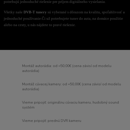
potrebujú jednoduché riešenie pre príjem digitálneho vysielania.
Všetky naše
DVB-T tunery
sú vyberané s dôrazom na kvalitu, spoľahlivosť a
jednoduché používanie.
Či už potrebujete tuner do auta, na domáce použitie
alebo na cesty, u nás nájdete to pravé riešenie.
Montáž autorádia: od =50,00€ (cena závisí od modelu
autorádia)
Montáž cúvacej kamery: od =50,00€ (cena závisí od modelu
autorádia)
Vieme pripojiť: originálnu cúvaciu kameru, hudobný sound
systém
Vieme pripojiť: prednú DVR kameru