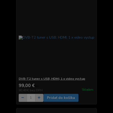
DVB-T2 tuner s USB, HDMI, 1 x video vystup
99,00 €
/
ks
Skladom
80,49 €
bez DPH
Pridať do košíka