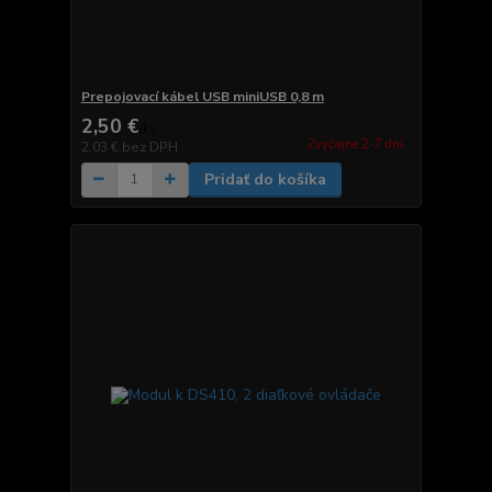
Prepojovací kábel USB miniUSB 0,8 m
2,50 €
/
ks
Zvyčajne 2-7 dni.
2,03 €
bez DPH
Pridať do košíka