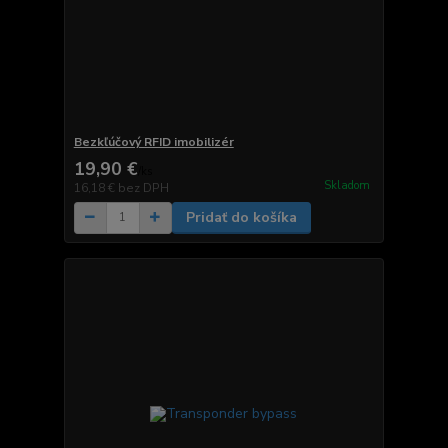
Bezkľúčový RFID imobilizér
19,90 €
/
ks
Skladom
16,18 €
bez DPH
Pridať do košíka