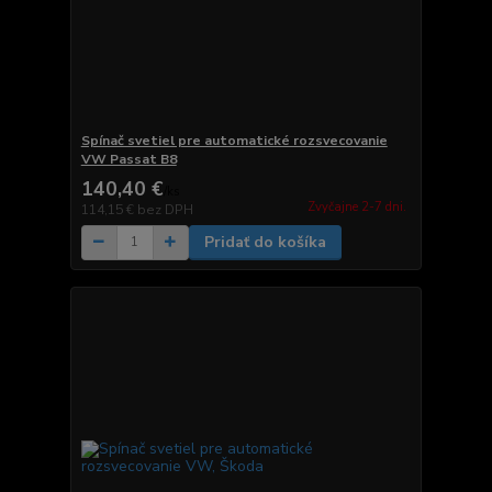
Spínač svetiel pre automatické rozsvecovanie
VW Passat B8
140,40 €
/
ks
Zvyčajne 2-7 dni.
114,15 €
bez DPH
Pridať do košíka