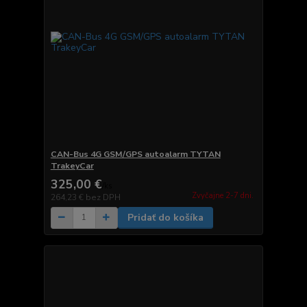
CAN-Bus 4G GSM/GPS autoalarm TYTAN
TrakeyCar
325,00 €
/
ks
Zvyčajne 2-7 dni.
264,23 €
bez DPH
Pridať do košíka