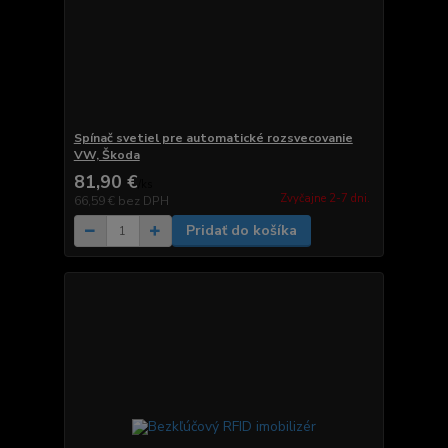
Spínač svetiel pre automatické rozsvecovanie
VW, Škoda
81,90 €
/
ks
Zvyčajne 2-7 dni.
66,59 €
bez DPH
Pridať do košíka