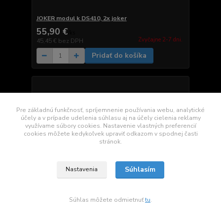
JOKER modul k DS410, 2x joker
55,90 €
/
ks
Zvyčajne 2-7 dni.
45,45 €
bez DPH
Pridať do košíka
Pre základnú funkčnosť, spríjemnenie používania webu, analytické
účely a v prípade udelenia súhlasu aj na účely cielenia reklamy
využívame súbory cookies. Nastavenie vlastných preferencií
cookies môžete kedykoľvek upraviť odkazom v spodnej časti
stránok.
Súhlasím
Nastavenia
Súhlas môžete odmietnuť
tu
.