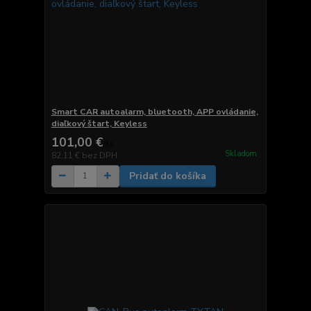
Smart CAR autoalarm, bluetooth, APP ovládanie,
diaľkový štart, Keyless
101,00 €
/
ks
Skladom
82,11 €
bez DPH
Pridať do košíka