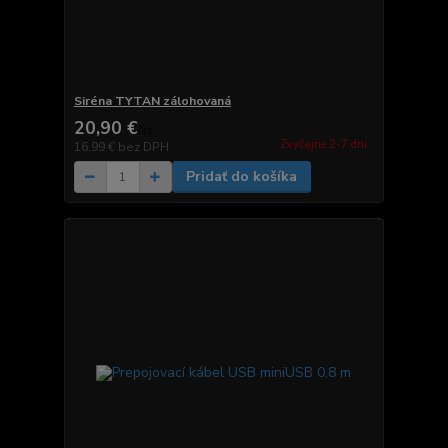
Siréna TYTAN zálohovaná
20,90 €
/
ks
Zvyčajne 2-7 dni.
16,99 €
bez DPH
Pridať do košíka