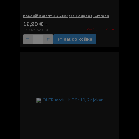
Kabeláž k alarmu DS410 pre Peugeot, Citroen
16,90 €
/
ks
Zvyčajne 2-7 dni.
13,74 €
bez DPH
Pridať do košíka