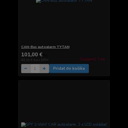
CAN-Bus autoalarm TYTAN
101,00 €
/
ks
Zvyčajne 2-7 dni.
82,11 €
bez DPH
Pridať do košíka