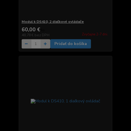
Modul k DS410, 2 diaľkové ovládače
60,00 €
/
ks
Zvyčajne 2-7 dni.
48,78 €
bez DPH
Pridať do košíka