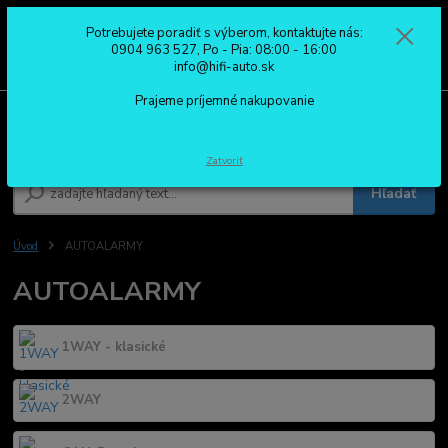
Potrebujete poradiť s výberom, kontaktujte nás:
0
ks
0904 963 527
0904 963 527, Po - Pia: 08:00 - 16:00
za
0,00 €
Po - Pia: 08:00 - 16:00
info@hifi-auto.sk
Prajeme príjemné nakupovanie
Menu
Zatvoriť
Hľadať
Úvod
AUTOALARMY
AUTOALARMY
1WAY - klasické
2WAY