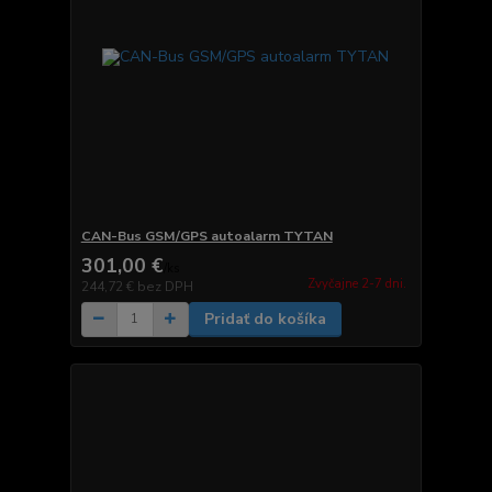
CAN-Bus GSM/GPS autoalarm TYTAN
301,00 €
/
ks
Zvyčajne 2-7 dni.
244,72 €
bez DPH
Pridať do košíka