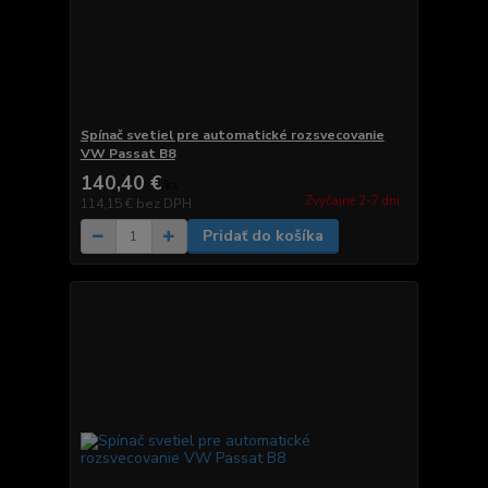
Spínač svetiel pre automatické rozsvecovanie
VW Passat B8
140,40 €
/
ks
Zvyčajne 2-7 dni.
114,15 €
bez DPH
Pridať do košíka