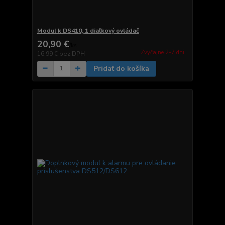
Modul k DS410, 1 diaľkový ovládač
20,90 €
/
ks
Zvyčajne 2-7 dni.
16,99 €
bez DPH
Pridať do košíka