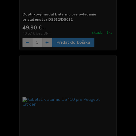
Doplnkový modul k alarmu pre ovládanie
príslušenstva DS512/DS612
49,90 €
/
ks
skladom 1ks
40,57 €
bez DPH
Pridať do košíka