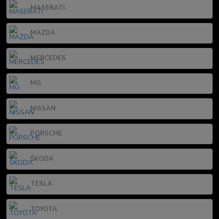
MASERATI
MAZDA
MERCEDES
MG
NISSAN
PORSCHE
ŠKODA
TESLA
TOYOTA