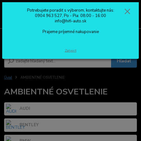
Potrebujete poradiť s výberom, kontaktujte nás:
0
ks
0904 963 527
0904 963 527, Po - Pia: 08:00 - 16:00
za
0,00 €
Po - Pia: 08:00 - 16:00
info@hifi-auto.sk
Prajeme príjemné nakupovanie
Menu
Zatvoriť
Hľadať
Úvod
AMBIENTNÉ OSVETLENIE
AMBIENTNÉ OSVETLENIE
AUDI
BENTLEY