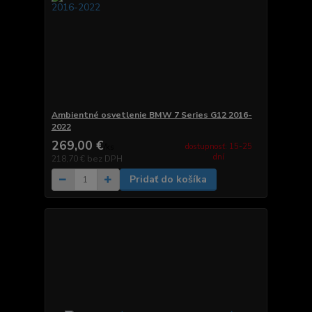
Ambientné osvetlenie BMW 7 Series G12 2016-
2022
269,00 €
dostupnosť: 15-25
/
ks
dní
218,70 €
bez DPH
Pridať do košíka