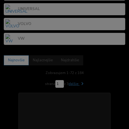
UNIVERSAL
VOLVO
VW
Najnovšie
Najlacnejšie
Najdrahšie
Zobrazujem 1-72 z 184
strana
z 3
ďalšie