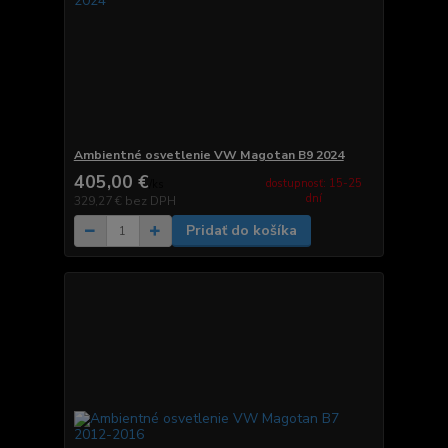
Ambientné osvetlenie VW Magotan B9 2024
405,00 €
dostupnosť: 15-25
/
ks
dní
329,27 €
bez DPH
Pridať do košíka