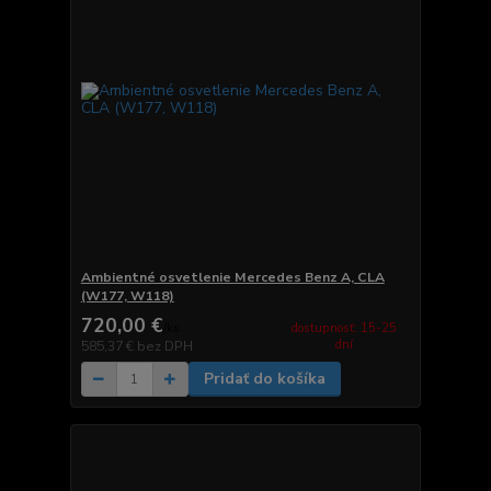
Ambientné osvetlenie Mercedes Benz A, CLA
(W177, W118)
720,00 €
dostupnosť: 15-25
/
ks
dní
585,37 €
bez DPH
Pridať do košíka