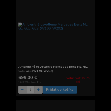
Ambientné osvetlenie Mercedes Benz ML, GL,
GLE, GLS (W166, W292)
699,00 €
dostupnosť: 15-25
/
ks
dní
568,29 €
bez DPH
Pridať do košíka