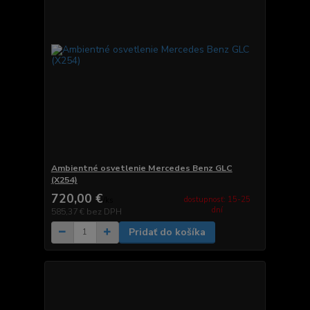
Ambientné osvetlenie Mercedes Benz GLC
(X254)
720,00 €
dostupnosť: 15-25
/
ks
dní
585,37 €
bez DPH
Pridať do košíka