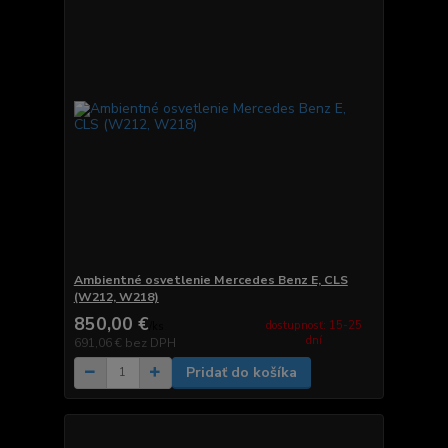
Ambientné osvetlenie Mercedes Benz E, CLS
(W212, W218)
850,00 €
dostupnosť: 15-25
/
ks
dní
691,06 €
bez DPH
Pridať do košíka