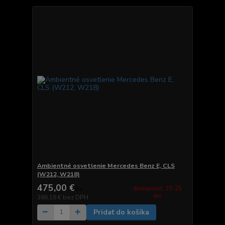
Ambientné osvetlenie Mercedes Benz E, CLS
(W212, W218)
475,00 €
dostupnosť: 15-25
/
ks
dní
386,18 €
bez DPH
Pridať do košíka