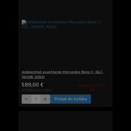
Ambientné osvetlenie Mercedes Benz C, GLC,
(W205, X253)
589,00 €
dostupnosť: 15-25
/
ks
dní
478,86 €
bez DPH
Pridať do košíka