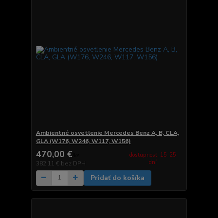
Ambientné osvetlenie Mercedes Benz A, B, CLA,
GLA (W176, W246, W117, W156)
470,00 €
dostupnosť: 15-25
/
ks
dní
382,11 €
bez DPH
Pridať do košíka