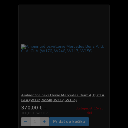
Ambientné osvetlenie Mercedes Benz A, B, CLA,
GLA (W176, W246, W117, W156)
370,00 €
dostupnosť: 15-25
/
ks
dní
300,81 €
bez DPH
Pridať do košíka