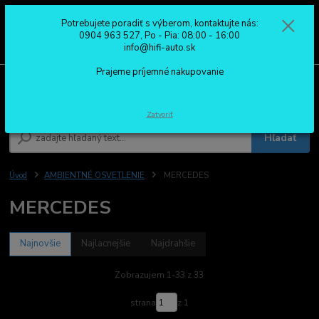
Potrebujete poradiť s výberom, kontaktujte nás:
0
ks
0904 963 527
0904 963 527, Po - Pia: 08:00 - 16:00
za
0,00 €
Po - Pia: 08:00 - 16:00
info@hifi-auto.sk
Prajeme príjemné nakupovanie
Menu
Zatvoriť
Hľadať
Úvod
AMBIENTNÉ OSVETLENIE
MERCEDES
MERCEDES
Najnovšie
Najlacnejšie
Najdrahšie
Zobrazujem 1-33 z 33
strana
z 1