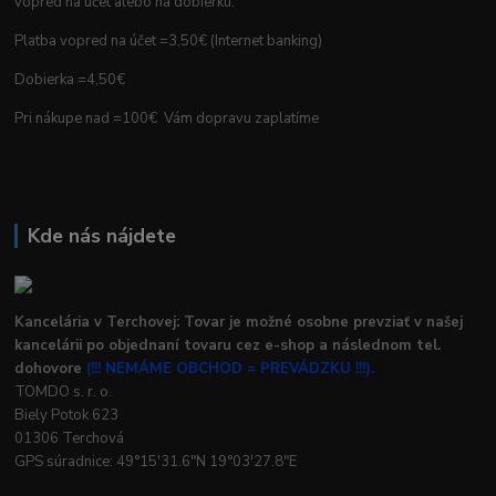
vopred na účet alebo na dobierku.
Platba vopred na účet =3,50€ (Internet banking)
Dobierka =4,50€
Pri nákupe nad =100€ Vám dopravu zaplatíme
Kde nás nájdete
Kancelária v Terchovej: Tovar je možné osobne prevziať v našej
kancelárii po objednaní tovaru cez e-shop a následnom tel.
dohovore
(!!! NEMÁME OBCHOD = PREVÁDZKU !!!).
TOMDO s. r. o.
Biely Potok 623
01306 Terchová
GPS súradnice: 49°15'31.6"N 19°03'27.8"E