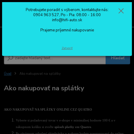
Potrebujete poradiť s výberom, kontaktujte nás:
0
ks
0904 963 527
0904 963 527, Po - Pia: 08:00 - 16:00
za
0,00 €
Po - Pia: 08:00 - 16:00
info@hifi-auto.sk
Prajeme príjemné nakupovanie
Menu
Zatvoriť
Hľadať
Úvod
Ako nakupovať na splátky
Ako nakupovať na splátky
AKO NAKUPOVAŤ NA SPLÁTKY ONLINE CEZ QUATRO
Vyberte si požadovaný tovar v e-shope v minimálnej hodnote 100 € a v
nákupnom košíku si zvoľte
spôsob platby cez Quatro
.
Po záväznom odoslaní objednávky v e-shope budete presmerovaný do online