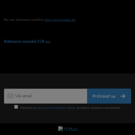
Pre viac informácií n
avštívte
https://www.quatro.sk/
.
Reklamačný poriadok VUB, a.s.
Prihlásiť sa
Súhlasím so
spracovaním osobných údajov
za účelom zasielania newslettera.