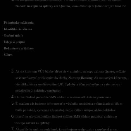
žiadosti nákupu na splátky cez Quatro
, ktorá obsahuje 6 jednoduchých krokov:
Podmienky splácania
Identifikácia klienta
Osobné údaje
Údaje o príjme
Dokumenty a súhlasy
Súhrn
Ak ste klientom VÚB banky alebo ste v minulosti nakupovali cez Quatro, môžete
sa identifikovať prihlásením do služby
Nonstop Banking
. Ak ste novým klientom,
identifikujete sa zrealizovaním 0,01 € platby z účtu vedeného na vaše meno a
priložením 2 dokladov totožnosti.
Online žiadosť potvrdíte SMS kódom a záväzne odošlete na posúdenie.
E-mailom vás budeme informovať o výsledku posúdenia online žiadosti. Ak to
bude potrebné, vyzveme vás na doplnenie ďalších údajov alebo dokladov.
Ihneď po schválení online žiadosti môžete SMS kódom podpísať zmluvu o
nákupe tovaru na splátky.
Akonáhle je zmluva podpísaná, kontaktujeme e-shop, aby expedoval tovar.