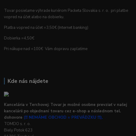
Tovar posielame výhrade kuriérom Packeta Slovakia s. r. o. pri platbe
vopred na účet alebo na dobierku.
Platba vopred na účet =3,50€ (Internet banking)
Dobierka =4,50€
Pri nákupe nad =100€ Vám dopravu zaplatíme
Kde nás nájdete
Kancelária v Terchovej: Tovar je možné osobne prevziať v našej
kancelárii po objednaní tovaru cez e-shop a následnom tel.
dohovore
(!!! NEMÁME OBCHOD = PREVÁDZKU !!!).
TOMDO s. r. o.
Biely Potok 623