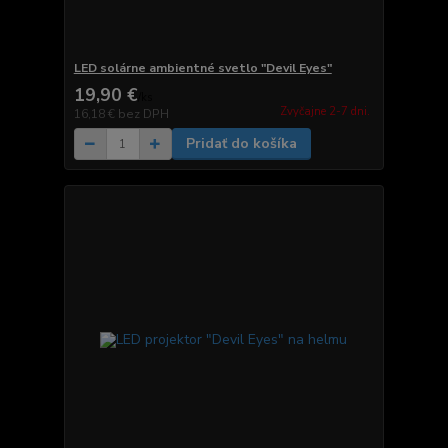
LED solárne ambientné svetlo "Devil Eyes"
19,90 €
/
ks
Zvyčajne 2-7 dni.
16,18 €
bez DPH
Pridať do košíka