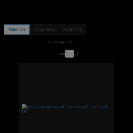
Najnovšie
Najlacnejšie
Najdrahšie
Zobrazujem 1-11 z 11
strana
z 1