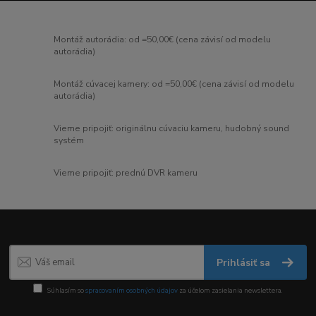
Montáž autorádia: od =50,00€ (cena závisí od modelu
autorádia)
Montáž cúvacej kamery: od =50,00€ (cena závisí od modelu
autorádia)
Vieme pripojiť: originálnu cúvaciu kameru, hudobný sound
systém
Vieme pripojiť: prednú DVR kameru
Prihlásiť sa
Súhlasím so
spracovaním osobných údajov
za účelom zasielania newslettera.