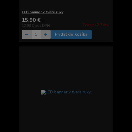
LED banner v tvare ruky
15,90 €
/
ks
Zvyčajne 2-7 dni.
12,93 €
bez DPH
Pridať do košíka