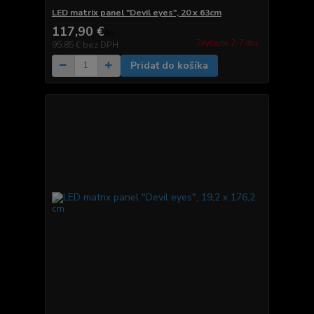
LED matrix panel "Devil eyes", 20 x 63cm
117,90 €
/
ks
Zvyčajne 2-7 dni.
95,85 €
bez DPH
Pridať do košíka