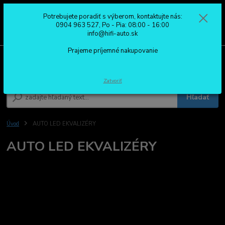
Potrebujete poradiť s výberom, kontaktujte nás:
0
ks
0904 963 527
0904 963 527, Po - Pia: 08:00 - 16:00
za
0,00 €
Po - Pia: 08:00 - 16:00
info@hifi-auto.sk
Prajeme príjemné nakupovanie
Menu
Zatvoriť
Hľadať
Úvod
AUTO LED EKVALIZÉRY
AUTO LED EKVALIZÉRY