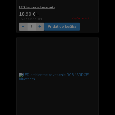
LED banner v tvare ruky
18,90 €
/
ks
Zvyčajne 2-7 dni.
15,37 €
bez DPH
Pridať do košíka