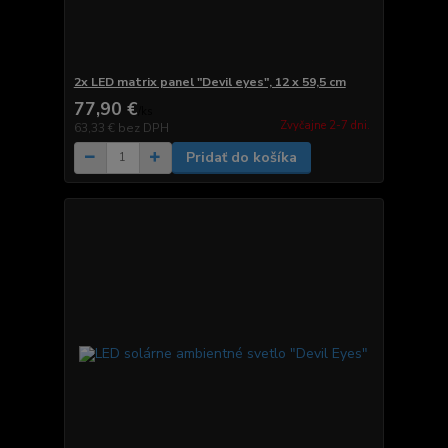
2x LED matrix panel "Devil eyes", 12 x 59,5 cm
77,90 €
/
ks
Zvyčajne 2-7 dni.
63,33 €
bez DPH
Pridať do košíka