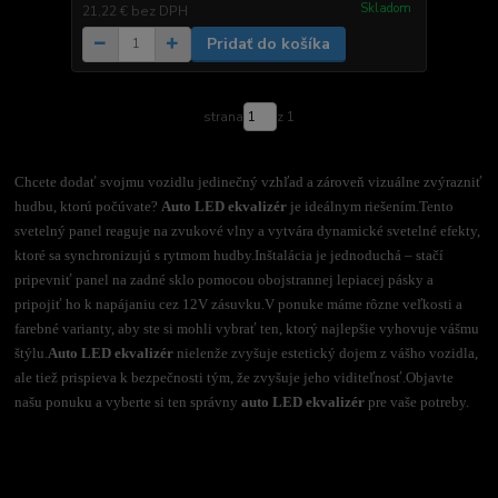
Skladom
21,22 €
bez DPH
Pridať do košíka
strana
z 1
Chcete dodať svojmu vozidlu jedinečný vzhľad a zároveň vizuálne zvýrazniť
hudbu, ktorú počúvate?
Auto LED ekvalizér
je ideálnym riešením.
Tento
svetelný panel reaguje na zvukové vlny a vytvára dynamické svetelné efekty,
ktoré sa synchronizujú s rytmom hudby.
Inštalácia je jednoduchá – stačí
pripevniť panel na zadné sklo pomocou obojstrannej lepiacej pásky a
pripojiť ho k napájaniu cez 12V zásuvku.
V ponuke máme rôzne veľkosti a
farebné varianty, aby ste si mohli vybrať ten, ktorý najlepšie vyhovuje vášmu
štýlu.
Auto LED ekvalizér
nielenže zvyšuje estetický dojem z vášho vozidla,
ale tiež prispieva k bezpečnosti tým, že zvyšuje jeho viditeľnosť.
Objavte
našu ponuku a vyberte si ten správny
auto LED ekvalizér
pre vaše potreby.