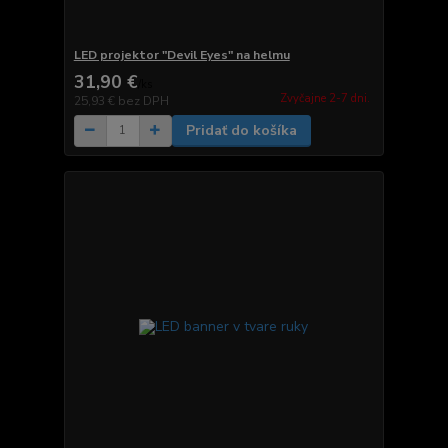
LED projektor "Devil Eyes" na helmu
31,90 €
/
ks
Zvyčajne 2-7 dni.
25,93 €
bez DPH
Pridať do košíka