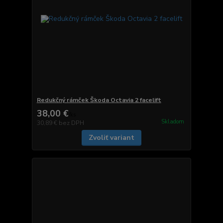
Redukčný rámček Škoda Octavia 2 facelift
38,00 €
/
ks
Skladom
30,89 €
bez DPH
Zvoliť variant