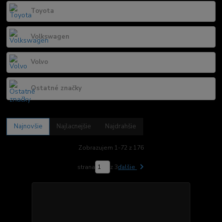
Toyota
Volkswagen
Volvo
Ostatné značky
Najnovšie
Najlacnejšie
Najdrahšie
Zobrazujem 1-72 z 176
strana
z 3
ďalšie