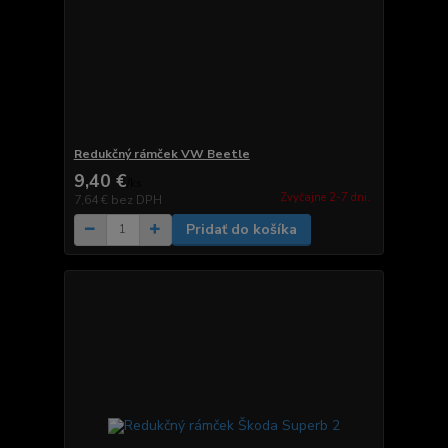
Redukčný rámček VW Beetle
9,40 €
/
ks
Zvyčajne 2-7 dni.
7,64 €
bez DPH
Pridať do košíka