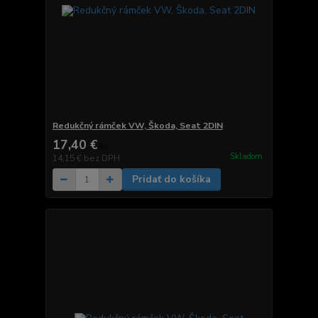
Redukčný rámček VW, Škoda, Seat 2DIN
17,40 €
/
ks
Skladom
14,15 €
bez DPH
Pridať do košíka