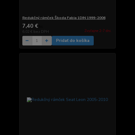
Redukčný rámček Škoda Fabia 1DIN 1999-2006
7,40 €
/
ks
Zvyčajne 2-7 dni.
6,02 €
bez DPH
Pridať do košíka