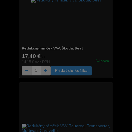
Redukčný rámček VW, Škoda, Seat
17,40 €
/
ks
Skladom
14,15 €
bez DPH
Pridať do košíka