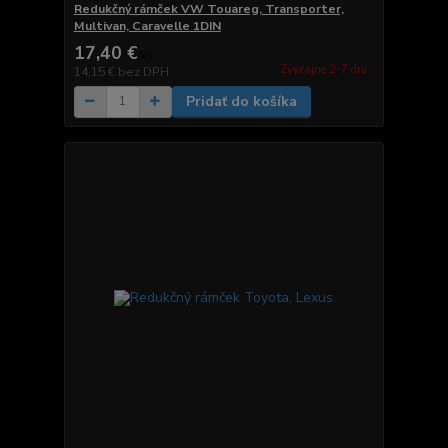
Redukčný rámček VW Touareg, Transporter,
Multivan, Caravelle 1DIN
17,40 €
/
ks
Zvyčajne 2-7 dni.
14,15 €
bez DPH
Pridať do košíka