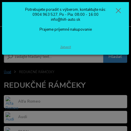
Potrebujete poradiť s výberom, kontaktujte nás:
0
ks
0904 963 527
0904 963 527, Po - Pia: 08:00 - 16:00
za
0,00 €
Po - Pia: 08:00 - 16:00
info@hifi-auto.sk
Prajeme príjemné nakupovanie
Menu
Zatvoriť
Hľadať
Úvod
REDUKČNÉ RÁMČEKY
REDUKČNÉ RÁMČEKY
Alfa Romeo
Audi