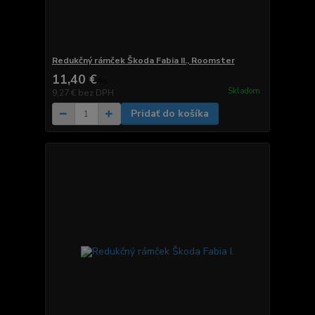
Redukčný rámček Škoda Fabia II., Roomster
11,40 €
/
ks
Skladom
9,27 €
bez DPH
Pridať do košíka