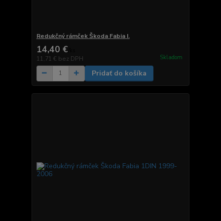
Redukčný rámček Škoda Fabia I.
14,40 €
/
ks
Skladom
11,71 €
bez DPH
Pridať do košíka