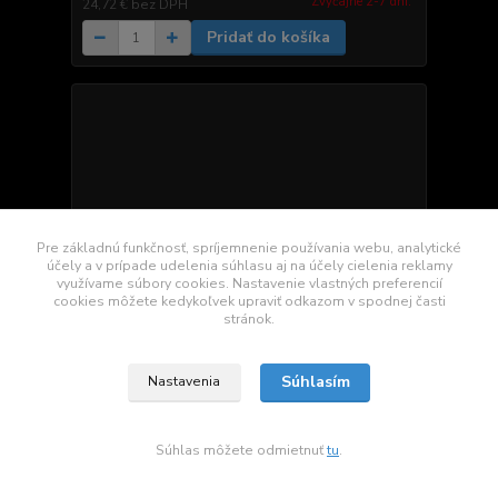
Zvyčajne 2-7 dni.
24,72 €
bez DPH
Pridať do košíka
Pre základnú funkčnosť, spríjemnenie používania webu, analytické
účely a v prípade udelenia súhlasu aj na účely cielenia reklamy
využívame súbory cookies. Nastavenie vlastných preferencií
cookies môžete kedykoľvek upraviť odkazom v spodnej časti
stránok.
Súhlasím
Nastavenia
Redukčný rámček Toyota Hilux od 2007
Súhlas môžete odmietnuť
tu
.
27,40 €
/
ks
Skladom
22,28 €
bez DPH