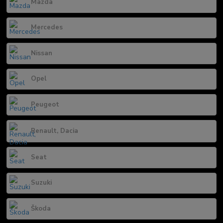
Mazda
Mercedes
Nissan
Opel
Peugeot
Renault, Dacia
Seat
Suzuki
Škoda