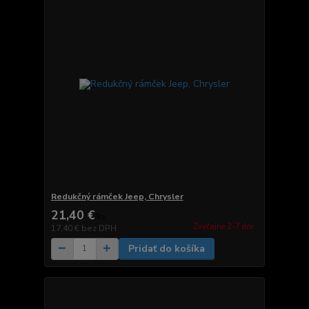
Redukčný rámček Jeep, Chrysler
21,40 €
/
ks
Zvyčajne 2-7 dni.
17,40 €
bez DPH
Pridať do košíka