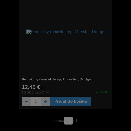
Redukčný rámček Jeep, Chrysler, Dodge
12,40 €
/
ks
Skladom
10,08 €
bez DPH
Pridať do košíka
strana
z 1