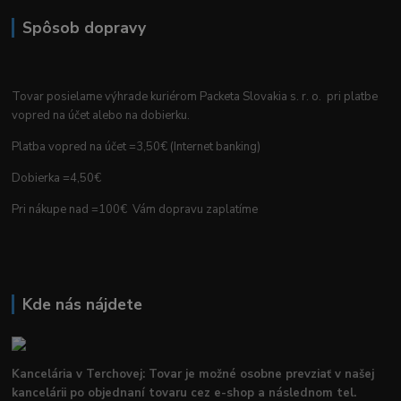
Spôsob dopravy
Tovar posielame výhrade kuriérom Packeta Slovakia s. r. o. pri platbe
vopred na účet alebo na dobierku.
Platba vopred na účet =3,50€ (Internet banking)
Dobierka =4,50€
Pri nákupe nad =100€ Vám dopravu zaplatíme
Kde nás nájdete
Kancelária v Terchovej: Tovar je možné osobne prevziať v našej
kancelárii po objednaní tovaru cez e-shop a následnom tel.