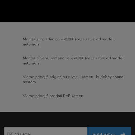
Montáž autorádia: od =50,00€ (cena závisí od modelu
autorádia)
Montáž cúvacej kamery: od =50,00€ (cena závisí od modelu
autorádia)
Vieme pripojiť: originálnu cúvaciu kameru, hudobný sound
systém
Vieme pripojiť: prednú DVR kameru
Prihlásiť sa