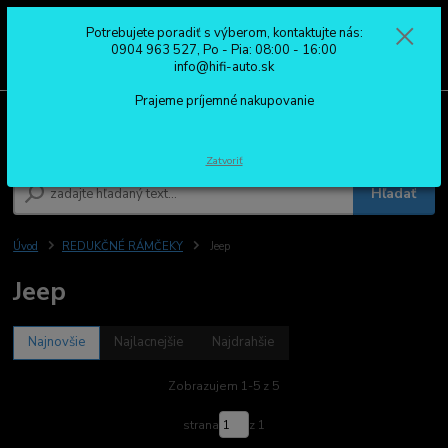
Potrebujete poradiť s výberom, kontaktujte nás:
0
ks
0904 963 527
0904 963 527, Po - Pia: 08:00 - 16:00
za
0,00 €
Po - Pia: 08:00 - 16:00
info@hifi-auto.sk
Prajeme príjemné nakupovanie
Menu
Zatvoriť
Hľadať
Úvod
REDUKČNÉ RÁMČEKY
Jeep
Jeep
Najnovšie
Najlacnejšie
Najdrahšie
Zobrazujem 1-5 z 5
strana
z 1