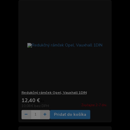
Redukčný rámček Opel, Vauxhall 1DIN
12,40 €
/
ks
Zvyčajne 2-7 dni.
10,08 €
bez DPH
Pridať do košíka