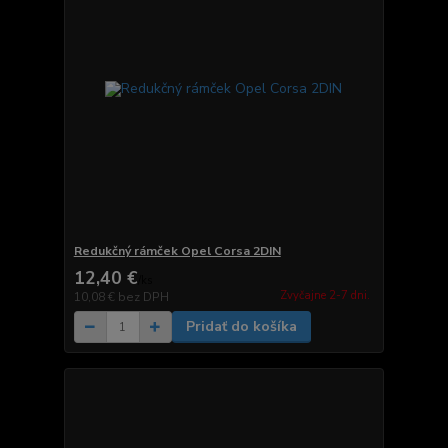
Redukčný rámček Opel Corsa 2DIN
12,40 €
/
ks
Zvyčajne 2-7 dni.
10,08 €
bez DPH
Pridať do košíka