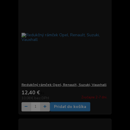
Redukčný rámček Opel, Renault, Suzuki, Vauxhall
12,40 €
/
ks
Zvyčajne 2-7 dni.
10,08 €
bez DPH
Pridať do košíka