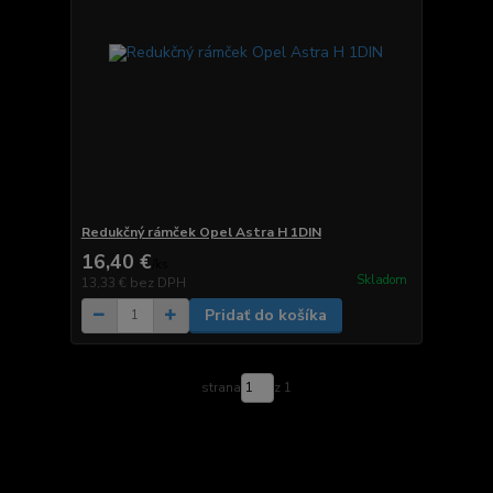
Redukčný rámček Opel Astra H 1DIN
16,40 €
/
ks
Skladom
13,33 €
bez DPH
Pridať do košíka
strana
z 1