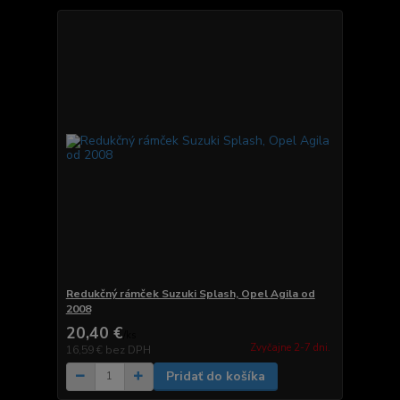
Redukčný rámček Suzuki Splash, Opel Agila od
2008
20,40 €
/
ks
Zvyčajne 2-7 dni.
16,59 €
bez DPH
Pridať do košíka