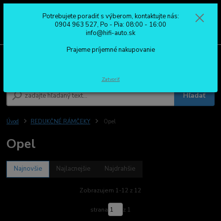
Potrebujete poradiť s výberom, kontaktujte nás:
0
ks
0904 963 527
0904 963 527, Po - Pia: 08:00 - 16:00
za
0,00 €
Po - Pia: 08:00 - 16:00
info@hifi-auto.sk
Prajeme príjemné nakupovanie
Menu
Zatvoriť
Hľadať
Úvod
REDUKČNÉ RÁMČEKY
Opel
Opel
Najnovšie
Najlacnejšie
Najdrahšie
Zobrazujem 1-12 z 12
strana
z 1