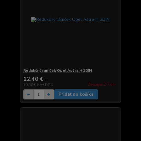
Redukčný rámček Opel Astra H 2DIN
12,40 €
/
ks
Zvyčajne 2-7 dni.
10,08 €
bez DPH
Pridať do košíka