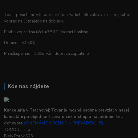
Tovar posielame výhrade kuriérom Packeta Slovakia s. r. o. pri platbe
vopred na účet alebo na dobierku.
Platba vopred na účet =3,50€ (Internet banking)
Dobierka =4,50€
Pri nákupe nad =100€ Vám dopravu zaplatíme
Kde nás nájdete
Kancelária v Terchovej: Tovar je možné osobne prevziať v našej
kancelárii po objednaní tovaru cez e-shop a následnom tel.
dohovore
(!!! NEMÁME OBCHOD = PREVÁDZKU !!!).
TOMDO s. r. o.
Biely Potok 623