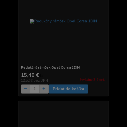
Redukčný rámček Opel Corsa 1DIN
15,40 €
/
ks
Zvyčajne 2-7 dni.
12,52 €
bez DPH
Pridať do košíka