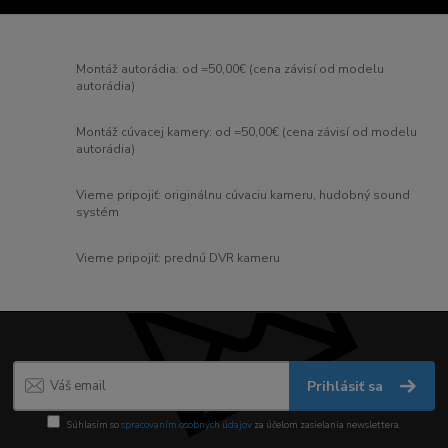
Montáž autorádia: od =50,00€ (cena závisí od modelu
autorádia)
Montáž cúvacej kamery: od =50,00€ (cena závisí od modelu
autorádia)
Vieme pripojiť: originálnu cúvaciu kameru, hudobný sound
systém
Vieme pripojiť: prednú DVR kameru
Prihlásiť sa
Súhlasím so
spracovaním osobných údajov
za účelom zasielania newslettera.