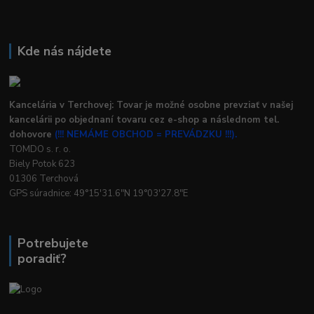
Kde nás nájdete
Kancelária v Terchovej: Tovar je možné osobne prevziať v našej
kancelárii po objednaní tovaru cez e-shop a následnom tel.
dohovore
(!!! NEMÁME OBCHOD = PREVÁDZKU !!!).
TOMDO s. r. o.
Biely Potok 623
01306 Terchová
GPS súradnice: 49°15'31.6"N 19°03'27.8"E
Potrebujete
poradiť?