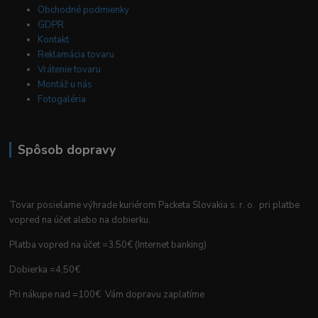
Obchodné podmienky
GDPR
Kontakt
Reklamácia tovaru
Vrátenie tovaru
Montáž u nás
Fotogaléria
Spôsob dopravy
Tovar posielame výhrade kuriérom Packeta Slovakia s. r. o. pri platbe
vopred na účet alebo na dobierku.
Platba vopred na účet =3,50€ (Internet banking)
Dobierka =4,50€
Pri nákupe nad =100€ Vám dopravu zaplatíme