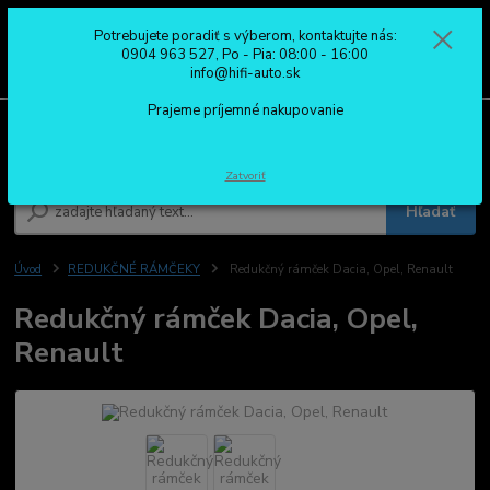
Potrebujete poradiť s výberom, kontaktujte nás:
0
ks
0904 963 527
0904 963 527, Po - Pia: 08:00 - 16:00
za
0,00 €
Po - Pia: 08:00 - 16:00
info@hifi-auto.sk
Prajeme príjemné nakupovanie
Menu
Zatvoriť
Hľadať
Úvod
REDUKČNÉ RÁMČEKY
Redukčný rámček Dacia, Opel, Renault
Redukčný rámček Dacia, Opel,
Renault