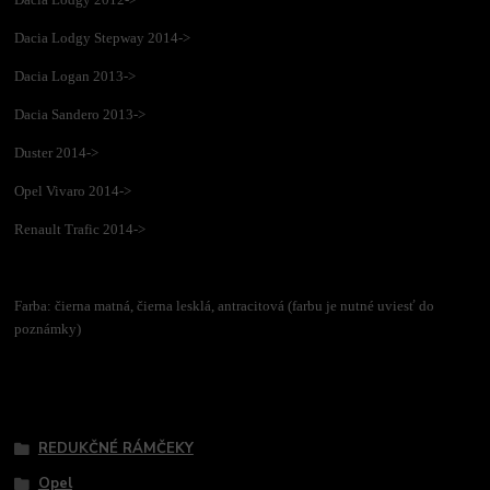
Dacia Lodgy Stepway 2014->
Dacia Logan 2013->
Dacia Sandero 2013->
Duster 2014->
Opel Vivaro 2014->
Renault Trafic 2014->
Farba: čierna matná, čierna lesklá, antracitová (farbu je nutné uviesť do
poznámky)
Tovar zaradený v kategóriách
REDUKČNÉ RÁMČEKY
Opel