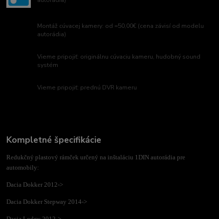
autorádia)
Montáž cúvacej kamery: od =50,00€ (cena závisí od modelu
autorádia)
Vieme pripojiť: originálnu cúvaciu kameru, hudobný sound
systém
Vieme pripojiť: prednú DVR kameru
Kompletné špecifikácie
Redukčný plastový rámček určený na inštaláciu 1DIN autorádia pre
automobily:
Dacia Dokker 2012->
Dacia Dokker Stepway 2014->
Dacia Lodgy 2012->