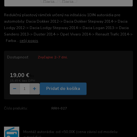
Redukčný plastový rámček určený na inštaláciu 1DIN autorádia pre
automobily: Dacia Dokker 2012-> Dacia Dokker Stepway 2014-> Dacia
Lodgy 2012-> Dacia Lodgy Stepway 2014-> Dacia Logan 2013-> Dacia
Sandero 2013-> Duster 2014-> Opel Vivaro 2014-> Renault Trafic 2014->
Farba...
celý popis
Dostupnosť
Zvyčajne 2-7 dni.
19,00 €
/
ks
15,45 €
bez DPH
Pridať do košíka
Číslo produktu:
RRH-027
Montáž autorádia: od =50,00€ (cena závisí od modelu