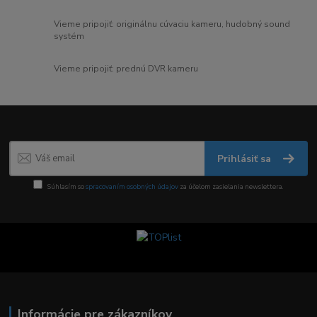
Vieme pripojiť: originálnu cúvaciu kameru, hudobný sound
systém
Vieme pripojiť: prednú DVR kameru
Prihlásiť sa
Súhlasím so
spracovaním osobných údajov
za účelom zasielania newslettera.
Informácie pre zákazníkov