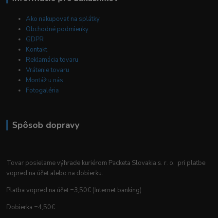
Ako nakupovať na splátky
Obchodné podmienky
GDPR
Kontakt
Reklamácia tovaru
Vrátenie tovaru
Montáž u nás
Fotogaléria
Spôsob dopravy
Tovar posielame výhrade kuriérom Packeta Slovakia s. r. o. pri platbe
vopred na účet alebo na dobierku.
Platba vopred na účet =3,50€ (Internet banking)
Dobierka =4,50€