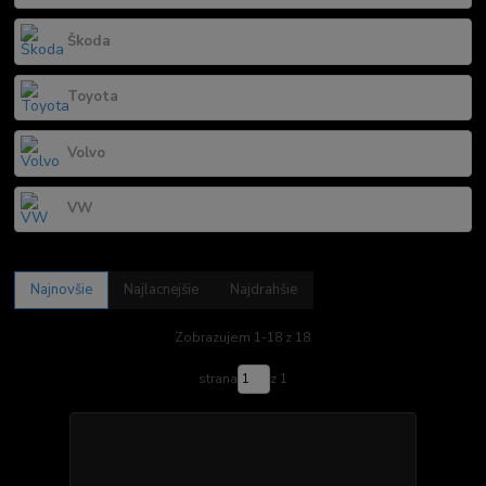
Škoda
Toyota
Volvo
VW
Najnovšie
Najlacnejšie
Najdrahšie
Zobrazujem 1-18 z 18
strana
z 1