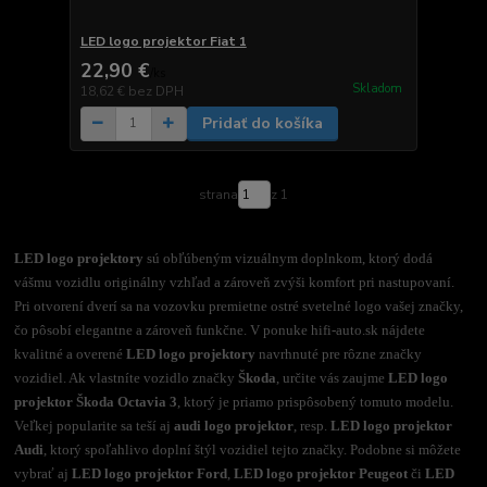
LED logo projektor Fiat 1
22,90 €
/
ks
Skladom
18,62 €
bez DPH
Pridať do košíka
strana
z 1
LED logo projektory
sú obľúbeným vizuálnym doplnkom, ktorý dodá
vášmu vozidlu originálny vzhľad a zároveň zvýši komfort pri nastupovaní.
Pri otvorení dverí sa na vozovku premietne ostré svetelné logo vašej značky,
čo pôsobí elegantne a zároveň funkčne. V ponuke hifi-auto.sk nájdete
kvalitné a overené
LED logo projektory
navrhnuté pre rôzne značky
vozidiel. Ak vlastníte vozidlo značky
Škoda
, určite vás zaujme
LED logo
projektor Škoda Octavia 3
, ktorý je priamo prispôsobený tomuto modelu.
Veľkej popularite sa teší aj
audi logo projektor
, resp.
LED logo projektor
Audi
, ktorý spoľahlivo doplní štýl vozidiel tejto značky. Podobne si môžete
vybrať aj
LED logo projektor Ford
,
LED logo projektor Peugeot
či
LED