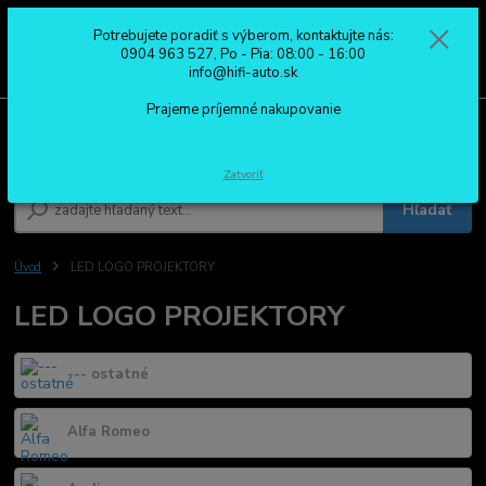
Potrebujete poradiť s výberom, kontaktujte nás:
0
ks
0904 963 527
0904 963 527, Po - Pia: 08:00 - 16:00
za
0,00 €
Po - Pia: 08:00 - 16:00
info@hifi-auto.sk
Prajeme príjemné nakupovanie
Menu
Zatvoriť
Hľadať
Úvod
LED LOGO PROJEKTORY
LED LOGO PROJEKTORY
--- ostatné
Alfa Romeo