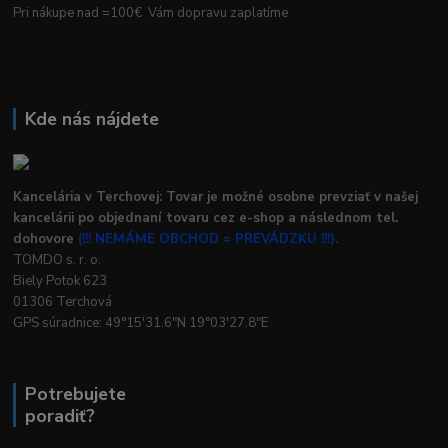
Pri nákupe nad =100€ Vám dopravu zaplatíme
Kde nás nájdete
Kancelária v Terchovej: Tovar je možné osobne prevziať v našej
kancelárii po objednaní tovaru cez e-shop a následnom tel.
dohovore
(!!! NEMÁME OBCHOD = PREVÁDZKU !!!).
TOMDO s. r. o.
Biely Potok 623
01306 Terchová
GPS súradnice: 49°15'31.6"N 19°03'27.8"E
Potrebujete
poradiť?