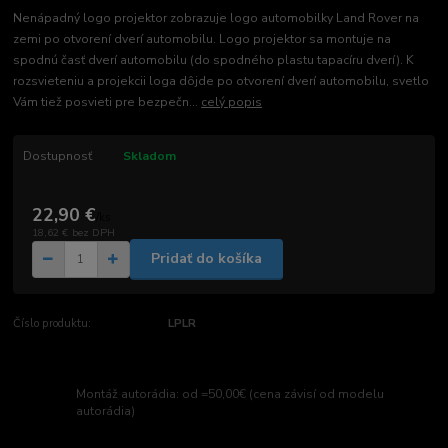
Nenápadný logo projektor zobrazuje logo automobilky Land Rover na
zemi po otvorení dverí automobilu. Logo projektor sa montuje na
spodnú časť dverí automobilu (do spodného plastu tapacíru dverí). K
rozsvieteniu a projekcii loga dôjde po otvorení dverí automobilu, svetlo
Vám tiež posvieti pre bezpečn...
celý popis
Dostupnosť
Skladom
22,90 €
/
ks
18,62 €
bez DPH
Pridať do košíka
Číslo produktu:
LPLR
Montáž autorádia: od =50,00€ (cena závisí od modelu
autorádia)