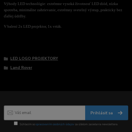
Výhody LED technológie: extrémne vysoká životnosť LED diód, nízka
spotreba, minimálne zahrievanie, extrémny svetelný výstup, prakticky bez
ďalšej údržby.
V balení 2x LED projektor, 1x vrták.
Tovar zaradený v kategóriách
LED LOGO PROJEKTORY
Land Rover
Prihlásiť sa
Súhlasím so
spracovaním osobných údajov
za účelom zasielania newslettera.