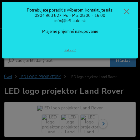
Potrebujete poradiť s výberom, kontaktujte nás:
0
ks
0904 963 527
0904 963 527, Po - Pia: 08:00 - 16:00
za
0,00 €
Po - Pia: 08:00 - 16:00
info@hifi-auto.sk
Prajeme príjemné nakupovanie
Menu
Zatvoriť
Hľadať
Úvod
LED LOGO PROJEKTORY
LED logo projektor Land Rover
LED logo projektor Land Rover