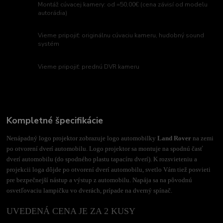
Montáž cúvacej kamery: od =50,00€ (cena závisí od modelu
autorádia)
Vieme pripojiť: originálnu cúvaciu kameru, hudobný sound
systém
Vieme pripojiť: prednú DVR kameru
Kompletné špecifikácie
Nenápadný logo projektor zobrazuje logo automobilky
Land Rover
na zemi
po otvorení dverí automobilu. Logo projektor sa montuje na spodnú časť
dverí automobilu (do spodného plastu tapacíru dverí). K rozsvieteniu a
projekcii loga dôjde po otvorení dverí automobilu, svetlo Vám tiež posvieti
pre bezpečnejší nástup a výstup z automobilu. Napája sa na pôvodnú
osvetľovaciu lampičku vo dverách, prípade na dverný spínač.
UVEDENÁ CENA JE ZA 2 KUSY