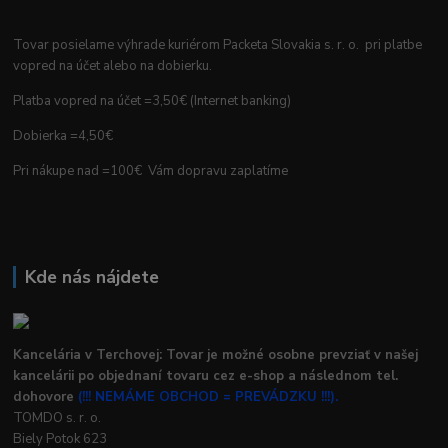
Tovar posielame výhrade kuriérom Packeta Slovakia s. r. o. pri platbe
vopred na účet alebo na dobierku.
Platba vopred na účet =3,50€ (Internet banking)
Dobierka =4,50€
Pri nákupe nad =100€ Vám dopravu zaplatíme
Kde nás nájdete
Kancelária v Terchovej: Tovar je možné osobne prevziať v našej
kancelárii po objednaní tovaru cez e-shop a následnom tel.
dohovore
(!!! NEMÁME OBCHOD = PREVÁDZKU !!!).
TOMDO s. r. o.
Biely Potok 623