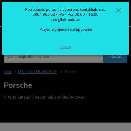
Potrebujete poradiť s výberom, kontaktujte nás:
0
ks
0904 963 527
0904 963 527, Po - Pia: 08:00 - 16:00
za
0,00 €
Po - Pia: 08:00 - 16:00
info@hifi-auto.sk
Prajeme príjemné nakupovanie
Menu
Zatvoriť
Hľadať
Úvod
LED LOGO PROJEKTORY
Porsche
Porsche
V tejto kategórii nebol nájdený žiadny tovar.