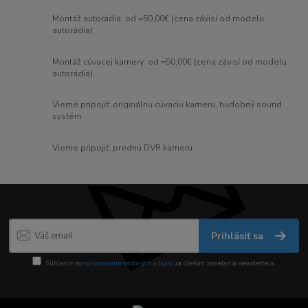
Montáž autorádia: od =50,00€ (cena závisí od modelu
autorádia)
Montáž cúvacej kamery: od =50,00€ (cena závisí od modelu
autorádia)
Vieme pripojiť: originálnu cúvaciu kameru, hudobný sound
systém
Vieme pripojiť: prednú DVR kameru
Prihlásiť sa
Súhlasím so
spracovaním osobných údajov
za účelom zasielania newslettera.