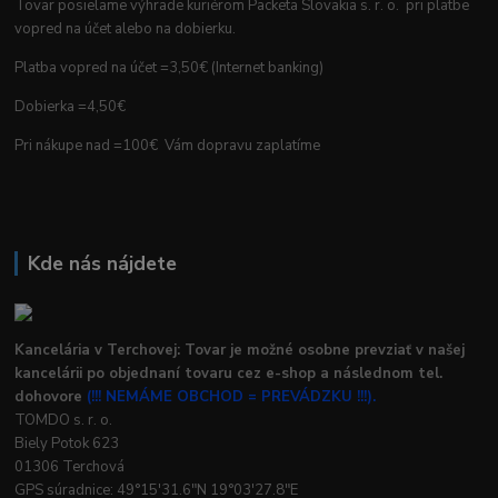
Tovar posielame výhrade kuriérom Packeta Slovakia s. r. o. pri platbe
vopred na účet alebo na dobierku.
Platba vopred na účet =3,50€ (Internet banking)
Dobierka =4,50€
Pri nákupe nad =100€ Vám dopravu zaplatíme
Kde nás nájdete
Kancelária v Terchovej: Tovar je možné osobne prevziať v našej
kancelárii po objednaní tovaru cez e-shop a následnom tel.
dohovore
(!!! NEMÁME OBCHOD = PREVÁDZKU !!!).
TOMDO s. r. o.
Biely Potok 623
01306 Terchová
GPS súradnice: 49°15'31.6"N 19°03'27.8"E