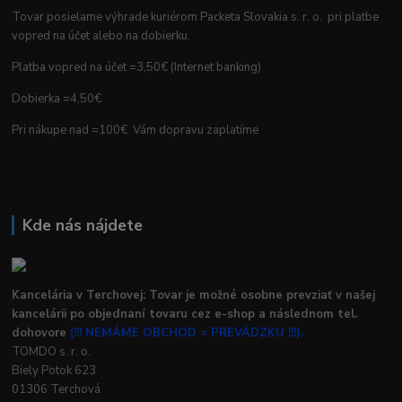
Tovar posielame výhrade kuriérom Packeta Slovakia s. r. o. pri platbe
vopred na účet alebo na dobierku.
Platba vopred na účet =3,50€ (Internet banking)
Dobierka =4,50€
Pri nákupe nad =100€ Vám dopravu zaplatíme
Kde nás nájdete
Kancelária v Terchovej: Tovar je možné osobne prevziať v našej
kancelárii po objednaní tovaru cez e-shop a následnom tel.
dohovore
(!!! NEMÁME OBCHOD = PREVÁDZKU !!!).
TOMDO s. r. o.
Biely Potok 623
01306 Terchová