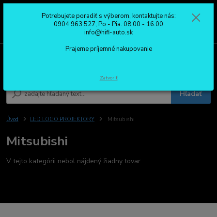
Potrebujete poradiť s výberom, kontaktujte nás:
0
ks
0904 963 527
0904 963 527, Po - Pia: 08:00 - 16:00
za
0,00 €
Po - Pia: 08:00 - 16:00
info@hifi-auto.sk
Prajeme príjemné nakupovanie
Menu
Zatvoriť
Hľadať
Úvod
LED LOGO PROJEKTORY
Mitsubishi
Mitsubishi
V tejto kategórii nebol nájdený žiadny tovar.