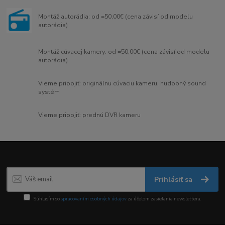
Montáž autorádia: od =50,00€ (cena závisí od modelu
autorádia)
Montáž cúvacej kamery: od =50,00€ (cena závisí od modelu
autorádia)
Vieme pripojiť: originálnu cúvaciu kameru, hudobný sound
systém
Vieme pripojiť: prednú DVR kameru
Prihlásiť sa
Súhlasím so
spracovaním osobných údajov
za účelom zasielania newslettera.