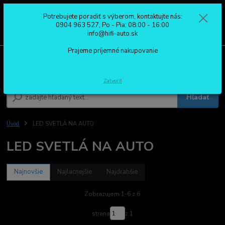
Potrebujete poradiť s výberom, kontaktujte nás:
0
ks
0904 963 527
0904 963 527, Po - Pia: 08:00 - 16:00
za
0,00 €
Po - Pia: 08:00 - 16:00
info@hifi-auto.sk
Prajeme príjemné nakupovanie
Menu
Zatvoriť
Hľadať
Úvod
LED SVETLÁ NA AUTO
LED SVETLÁ NA AUTO
Najnovšie
Najlacnejšie
Najdrahšie
Zobrazujem 1-6 z 6
strana
z 1