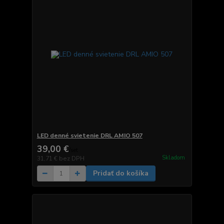
LED denné svietenie DRL AMIO 507
39,00 €
/
set
Skladom
31,71 €
bez DPH
Pridať do košíka