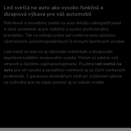
Led svetlá na auto ako vysoko funkčná a
dizajnová výbava pre váš automobil
Pokrokové a inovatívne svetlá na auto dokážu zabezpečiť jasné
a silné osvetlenie aj pre stabilnú a vysoko profesionálnu
prevádzku. Tak sa stávajú práve
led svetlá na auto
súčasťou
záchranných, poľnohospodárskych či rôznych športových vozidiel.
Led svetlá na auto
sú aj výborným estetickým a dizajnovým
doplnkom každého motorového vozidla. Pričom sú odolné voči
otrasom a častému zapínaniu/vypínaniu. Použime
led svetlá na
auto
pre ich vysokú a spoľahlivú svietivosť aj za zlých svetlených
podmienok. S garanciou minimálnych strát pri zvýšenom výkone
sa rozhodne pre ne nájde priestor aj vo vašom vozidle.