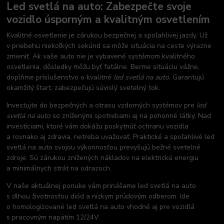
Led svetlá na auto: Zabezpečte svoje
vozidlo úsporným a kvalitným osvetlením
Kvalitné osvetlenie je zárukou bezpečnej a spoľahlivej jazdy. Už
v priebehu niekoľkých sekúnd sa môže situácia na ceste výrazne
zmieniť. Ak vaše auto nie je vybavené systémom kvalitného
osvetlenia, dôsledky môžu byť fatálne. Berme situáciu vážne,
doplňme príslušenstvo o kvalitné
led svetlá na auto
. Garantujú
okamžitý štart, zabezpečujú súvislý svetelný tok.
Investujte do bezpečných a otrasu vzdorných systémov pre
led
svetlá na auto
so zníženými spotrebami aj na pohonné látky. Nad
investíciami, ktoré vám dokážu poskytnúť ochranu vozidla
a rovnako aj zdravia, netreba uvažovať. Praktické a spoľahlivé led
svetlá na auto svojou výkonnosťou prevyšujú bežné svetelné
zdroje. Sú zárukou znížených nákladov na elektrickú energiu
a minimálnych strát na odrazoch.
V naše aktuálnej ponuke vám prinášame led svetlá na auto
s dlhou životnosťou diód a nízkym prúdovým odberom. Ide
o homologizované led svetlá na auto vhodné aj pre vozidlá
s pracovným napätím 12/24V.