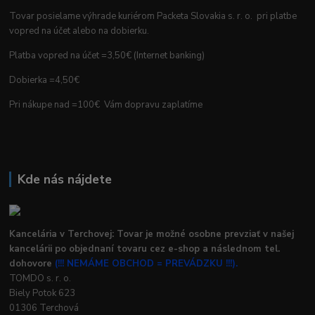
Tovar posielame výhrade kuriérom Packeta Slovakia s. r. o. pri platbe
vopred na účet alebo na dobierku.
Platba vopred na účet =3,50€ (Internet banking)
Dobierka =4,50€
Pri nákupe nad =100€ Vám dopravu zaplatíme
Kde nás nájdete
Kancelária v Terchovej: Tovar je možné osobne prevziať v našej
kancelárii po objednaní tovaru cez e-shop a následnom tel.
dohovore
(!!! NEMÁME OBCHOD = PREVÁDZKU !!!).
TOMDO s. r. o.
Biely Potok 623
01306 Terchová