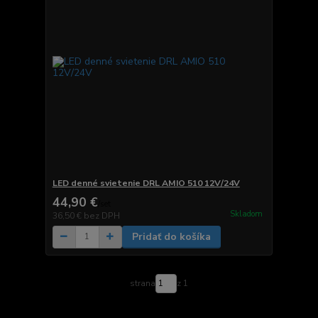
LED denné svietenie DRL AMIO 510 12V/24V
44,90 €
/
set
Skladom
36,50 €
bez DPH
Pridať do košíka
strana
z 1