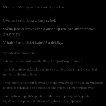
NSSC DRL 510 + vymezovací kroužky 8 a 9 cm
Uvedená cena je za 2 kusy světel.
Světla jsou certifikovaná a obsahují relé pro automatické
ZAP./VYP.
V balení se nachází kabeláž a držáky.
Výhody denního svícení:
- zlepšení viditelnosti vozidla.
Hlavně při jízdě naproti slunci.
- snížení spotřeby elektrické energie ve vozidle z čehož vyplývá i snížení
spotřeby pohonných hmot
- prodloužení životnosti žárovek a xenonových výbojek ve vozidle vzhledem
k tomu, že během dne při použití denního svícení s nimi nemusíte svítit
- automatické zapnutí/vypnutí denního svícení po zapnutí/vypnutí
zapalování bez použití doplňkových automatických spínačů