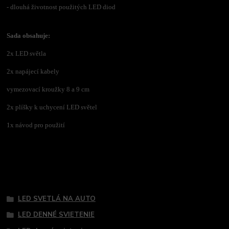
- dlouhá životnost použitých LED diod
Sada obsahuje:
2x LED světla
2x napájecí kabely
vymezovací kroužky 8 a 9 cm
2x plíšky k uchycení LED světel
1x návod pro použití
Tovar zaradený v kategóriách
LED SVETLÁ NA AUTO
LED DENNÉ SVIETENIE