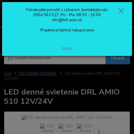
Potrebujete poradiť s výberom, kontaktujte nás:
0
ks
0904 963 527
0904 963 527, Po - Pia: 08:00 - 16:00
za
0,00 €
Po - Pia: 08:00 - 16:00
info@hifi-auto.sk
Prajeme príjemné nakupovanie
Menu
Zatvoriť
Hľadať
Úvod
LED DENNÉ SVIETENIE
LED denné svietenie DRL AMIO 510
12V/24V
LED denné svietenie DRL AMIO
510 12V/24V