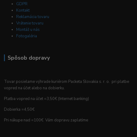
GDPR
Kontakt
Reklamácia tovaru
Vrátenie tovaru
Montáž u nás
Fotogaléria
Spôsob dopravy
Tovar posielame výhrade kuriérom Packeta Slovakia s. r. o. pri platbe
vopred na účet alebo na dobierku.
Platba vopred na účet =3,50€ (Internet banking)
Dobierka =4,50€
Pri nákupe nad =100€ Vám dopravu zaplatíme