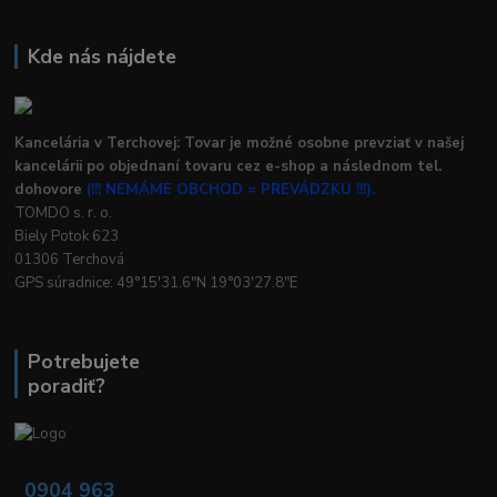
Kde nás nájdete
Kancelária v Terchovej: Tovar je možné osobne prevziať v našej
kancelárii po objednaní tovaru cez e-shop a následnom tel.
dohovore
(!!! NEMÁME OBCHOD = PREVÁDZKU !!!).
TOMDO s. r. o.
Biely Potok 623
01306 Terchová
GPS súradnice: 49°15'31.6"N 19°03'27.8"E
Potrebujete
poradiť?
0904 963