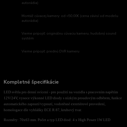
autorádia)
Montáž cúvacej kamery: od =50,00€ (cena závisí od modelu
autorádia)
Vieme pripojiť: originálnu cúvaciu kameru, hudobný sound
systém
Vieme pripojiť: prednú DVR kameru
Kompletné špecifikácie
LED světla pro denní svícení - pro použití na vozidla s pracovním napětím
12V/24V, vysoce výkonné LED diody s nízkým proudovým odběrem, funkce
automatického zapnutí/vypnutí, vodotěsné exteriérové ​​provedení,
homologace dle vyhlášky ECE R 87, kruhový tvar.
Rozměry: 70x63 mm. Počet a typ LED diod: 4 x High Power 1W LED