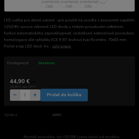
LED světla pro denní svícení - pro použití na vozidla s pracovním napětím
12V/24V, vysoce výkonné LED diody s nízkým proudovým odběrem,
funkce automatického zapnutí/vypnutí, vodotěsné exteriérové ​​provedení,
homologace dle vyhlášky ECE R 87, kruhový tvar.Rozměry: 70x63 mm.
Počet a typ LED diod: 4 x...
celý popis
Dostupnosť
Skladom
44,90 €
/
set
36,50 €
bez DPH
Pridať do košíka
Výrobca:
AMIO
Montáž autorádia: od =50,00€ (cena závisí od modelu