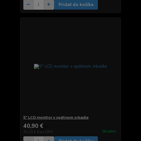
Pridať do košíka
5" LCD monitor v spätnom zrkadle
40,90 €
/
ks
Skladom
33,25 €
bez DPH