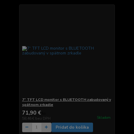
7“ TFT LCD monitor s BLUETOOTH zabudovaný v
spätnom zrkadle
71,90 €
/
ks
Skladom
58,46 €
bez DPH
Pridať do košíka