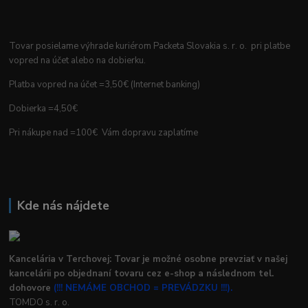
Tovar posielame výhrade kuriérom Packeta Slovakia s. r. o. pri platbe
vopred na účet alebo na dobierku.
Platba vopred na účet =3,50€ (Internet banking)
Dobierka =4,50€
Pri nákupe nad =100€ Vám dopravu zaplatíme
Kde nás nájdete
Kancelária v Terchovej: Tovar je možné osobne prevziať v našej
kancelárii po objednaní tovaru cez e-shop a následnom tel.
dohovore
(!!! NEMÁME OBCHOD = PREVÁDZKU !!!).
TOMDO s. r. o.