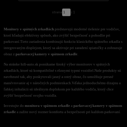
strana
z 1
Monitory v spätných zrkadlách
predstavujú moderné riešenie pre vodičov,
ktorí hľadajú efektívny spôsob, ako zvýšiť bezpečnosť a pohodlie pri
parkovaní.
Tieto zariadenia kombinujú funkciu klasického spätného zrkadla s
integrovaným displejom, ktorý sa aktivuje pri zaradení spiatočky a zobrazuje
obraz z
parkovacej kamery v spätnom zrkadle
.
Na stránke hifi-auto.sk ponúkame široký výber monitorov v spätných
zrkadlách, ktoré sú kompatibilné s rôznymi typmi vozidiel.
Naše produkty sú
navrhnuté tak, aby poskytovali jasný a ostrý obraz, čo umožňuje presné
manévrovanie aj v náročných podmienkach.
Vďaka jednoduchému dizajnu a
ľahkej inštalácii sú ideálnym doplnkom pre každého vodiča, ktorý chce
zvýšiť bezpečnosť svojho vozidla.
Investujte do
monitora v spätnom zrkadle
a
parkovacej kamery v spätnom
zrkadle
a zažite nový rozmer komfortu a bezpečnosti pri každom parkovaní.