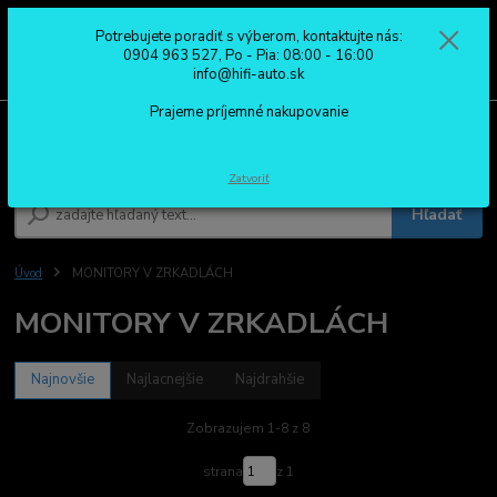
Potrebujete poradiť s výberom, kontaktujte nás:
0
ks
0904 963 527
0904 963 527, Po - Pia: 08:00 - 16:00
za
0,00 €
Po - Pia: 08:00 - 16:00
info@hifi-auto.sk
Prajeme príjemné nakupovanie
Menu
Zatvoriť
Hľadať
Úvod
MONITORY V ZRKADLÁCH
MONITORY V ZRKADLÁCH
Najnovšie
Najlacnejšie
Najdrahšie
Zobrazujem 1-8 z 8
strana
z 1