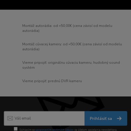
Montáž autorádia: od =50,00€ (cena závisí od modelu
autorádia)
Montáž cúvacej kamery: od =50,00€ (cena závisí od modelu
autorádia)
Vieme pripojiť: originálnu cúvaciu kameru, hudobný sound
systém
Vieme pripojiť: prednú DVR kameru
Prihlásiť sa
Súhlasím so
spracovaním osobných údajov
za účelom zasielania newslettera.