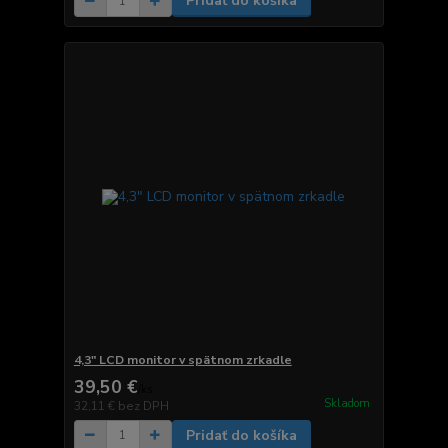
Pridať do košíka
4,3" LCD monitor v spätnom zrkadle
39,50 €
/
ks
Skladom
32,11 €
bez DPH
Pridať do košíka