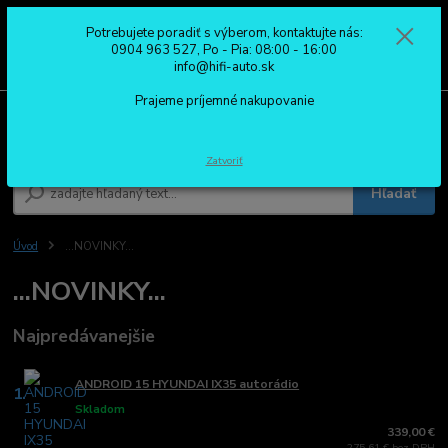
Potrebujete poradiť s výberom, kontaktujte nás:
0
ks
0904 963 527
0904 963 527, Po - Pia: 08:00 - 16:00
za
0,00 €
Po - Pia: 08:00 - 16:00
info@hifi-auto.sk
Prajeme príjemné nakupovanie
Menu
Zatvoriť
Hľadať
Úvod
...NOVINKY...
...NOVINKY...
Najpredávanejšie
ANDROID 15 HYUNDAI IX35 autorádio
1.
Skladom
339,00 €
275,61 € bez DPH