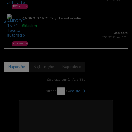
TOP produkt
ANDROID 15 7˝ Toyota autorádio
2.
Skladom
309,00 €
251,22 € bez DPH
TOP produkt
Najnovšie
Najlacnejšie
Najdrahšie
Zobrazujem 1-72 z 220
strana
z 4
ďalšie