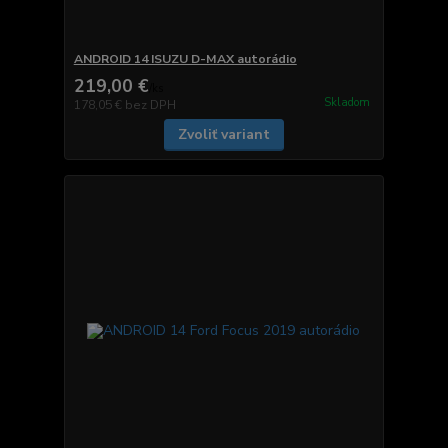
ANDROID 14 ISUZU D-MAX autorádio
219,00 €
/
ks
Skladom
178,05 €
bez DPH
Zvoliť variant