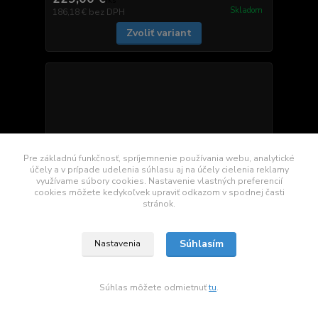
/
ks
Skladom
186,18 €
bez DPH
Zvoliť variant
Pre základnú funkčnosť, spríjemnenie používania webu, analytické
účely a v prípade udelenia súhlasu aj na účely cielenia reklamy
využívame súbory cookies. Nastavenie vlastných preferencií
cookies môžete kedykoľvek upraviť odkazom v spodnej časti
stránok.
Súhlasím
Nastavenia
Súhlas môžete odmietnuť
tu
.
ANDROID 14 Mazda MX-5 autorádio
229,00 €
dostupnosť: 15-25
/
ks