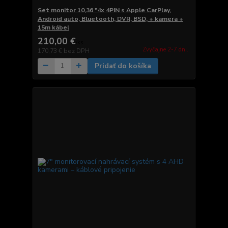
Set monitor 10,36 "4x 4PIN s Apple CarPlay,
Android auto, Bluetooth, DVR, BSD, + kamera +
15m kábel
210,00 €
/
ks
Zvyčajne 2-7 dni.
170,73 €
bez DPH
Pridať do košíka