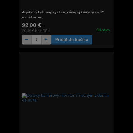
4-pinový káblový systém cúvacej kamery so 7"
monitorom
99,00 €
/
ks
Skladom
80,49 €
bez DPH
Pridať do košíka