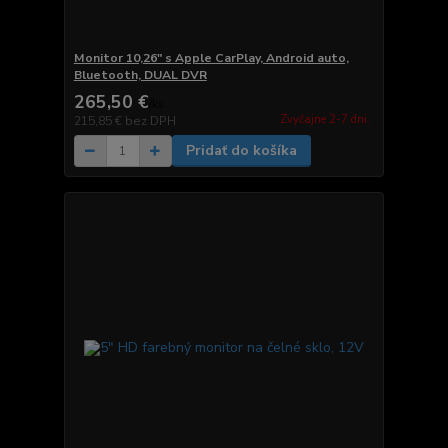
Monitor 10,26" s Apple CarPlay, Android auto,
Bluetooth, DUAL DVR
265,50 €
/
ks
Zvyčajne 2-7 dni.
215,85 €
bez DPH
Pridať do košíka