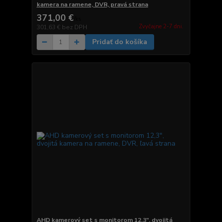
kamera na ramene, DVR, pravá strana
371,00 €
/
ks
Zvyčajne 2-7 dni.
301,63 €
bez DPH
Pridať do košíka
AHD kamerový set s monitorom 12,3", dvojitá