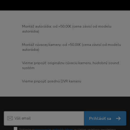
Montáž autorádia: od =50,00€ (cena závisí od modelu
autorádia)
Montáž cúvacej kamery: od =50,00€ (cena závisí od modelu
autorádia)
Vieme pripojiť: originálnu cúvaciu kameru, hudobný sound
systém
Vieme pripojiť: prednú DVR kameru
Prihlásiť sa
Súhlasím so
spracovaním osobných údajov
za účelom zasielania newslettera.