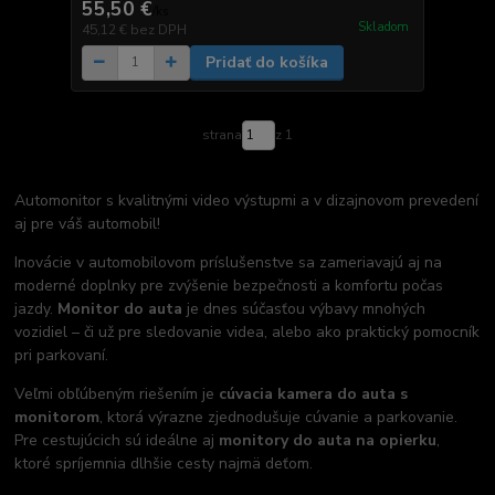
55,50 €
/
ks
Skladom
45,12 €
bez DPH
Pridať do košíka
strana
z 1
Automonitor s kvalitnými video výstupmi a v dizajnovom prevedení
aj pre váš automobil!
Inovácie v automobilovom príslušenstve sa zameriavajú aj na
moderné doplnky pre zvýšenie bezpečnosti a komfortu počas
jazdy.
Monitor do auta
je dnes súčasťou výbavy mnohých
vozidiel – či už pre sledovanie videa, alebo ako praktický pomocník
pri parkovaní.
Veľmi obľúbeným riešením je
cúvacia kamera do auta s
monitorom
, ktorá výrazne zjednodušuje cúvanie a parkovanie.
Pre cestujúcich sú ideálne aj
monitory do auta na opierku
,
ktoré spríjemnia dlhšie cesty najmä deťom.