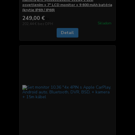
osvetlením + 7″ LCD monitor + 9 600 mAh batéria
(krytie IP69 / IP68)
249,00 €
/
ks
Skladom
202,44 €
bez DPH
Detail