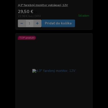
4,3" farebný monitor vyklápací, 12V
29,50 €
/
ks
Skladom
23,98 €
bez DPH
Pridať do košíka
TOP produkt