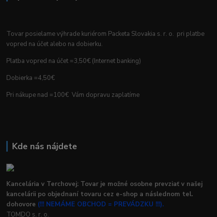
Tovar posielame výhrade kuriérom Packeta Slovakia s. r. o. pri platbe
vopred na účet alebo na dobierku.
Platba vopred na účet =3,50€ (Internet banking)
Dobierka =4,50€
Pri nákupe nad =100€ Vám dopravu zaplatíme
Kde nás nájdete
Kancelária v Terchovej: Tovar je možné osobne prevziať v našej
kancelárii po objednaní tovaru cez e-shop a následnom tel.
dohovore
(!!! NEMÁME OBCHOD = PREVÁDZKU !!!).
TOMDO s. r. o.