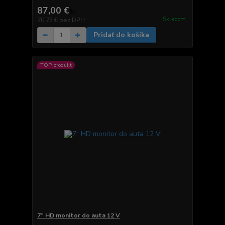
87,00 €
/
ks
Skladom
70,73 €
bez DPH
Pridať do košíka
TOP produkt
7“ HD monitor do auta 12 V