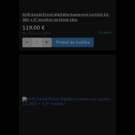
AHD bezdrôtový digitálny kamerový systém 12-
36V + 5" monitor na čelné sklo
119,00 €
/
ks
Skladom
96,75 €
bez DPH
Pridať do košíka