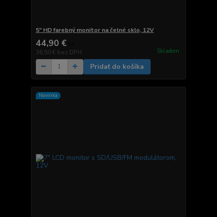
5" HD farebný monitor na čelné sklo, 12V
44,90 €
/
ks
Skladom
36,50 €
bez DPH
Pridať do košíka
Novinka