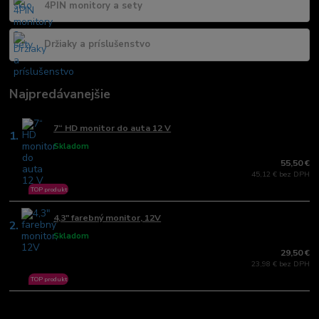
4PIN monitory a sety
Držiaky a príslušenstvo
Najpredávanejšie
7“ HD monitor do auta 12 V
1.
Skladom
55,50 €
45,12 € bez DPH
TOP produkt
4,3" farebný monitor, 12V
2.
Skladom
29,50 €
23,98 € bez DPH
TOP produkt