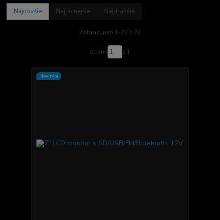
Najnovšie
Najlacnejšie
Najdrahšie
Zobrazujem 1-23 z 23
strana
z 1
Novinka