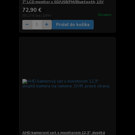
7" LCD monitor s SD/USB/FM/Bluetooth, 12V
72,90 €
/
ks
Skladom
59,27 €
bez DPH
Pridať do košíka
AHD kamerový set s monitorom 12,3", dvojitá