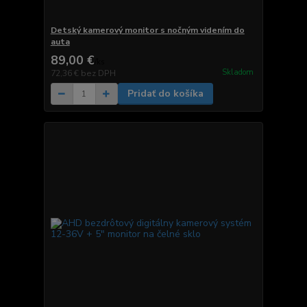
Detský kamerový monitor s nočným videním do
auta
89,00 €
/
ks
Skladom
72,36 €
bez DPH
Pridať do košíka