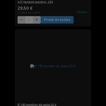
4,3" farebný monitor, 12V
29,50 €
/
ks
Skladom
23,98 €
bez DPH
Pridať do košíka
9“ HD monitor do auta 12 V