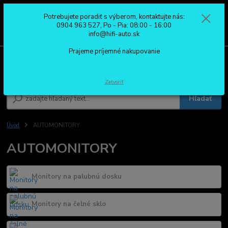
Potrebujete poradiť s výberom, kontaktujte nás:
0
ks
0904 963 527
0904 963 527, Po - Pia: 08:00 - 16:00
za
0,00 €
Po - Pia: 08:00 - 16:00
info@hifi-auto.sk
Prajeme príjemné nakupovanie
Menu
Zatvoriť
Hľadať
Úvod
AUTOMONITORY
AUTOMONITORY
Monitory na palubnú dosku
Monitory na čelné sklo