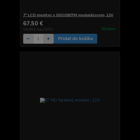
7" LCD monitor s SD/USB/FM modulátorom, 12V
67,50 €
/
ks
Skladom
54,88 €
bez DPH
Pridať do košíka