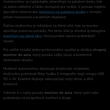
Automonitory sa najčastejšie umiestňujú na palubnú dosku, kde
sú dobre viditeľné a ľahko dostupné pre vodiča. V ponuke nájdete
špeciálne riešenia ako
monitory na palubnú dosku
s rôznymi
uhlami nastavenia a kvalitným displejom.
Ďalšou možnosťou je inštalácia na čelné sklo, kde sa monitor
upevňuje pomocou prísavky. Pre tento účel je vhodná aj kategória
monitory na čelné sklo
, ktorá ponúka viacero praktických
riešení.
Pre väčšie vozidlá alebo profesionálne využitie je ideálny
stropný
monitor do auta
, ktorý ponúka veľký obraz a komfortné
sledovanie obsahu.
Moderné automonitory disponujú dotykovým ovládaním,
možnosťou prehrávať filmy, hudbu či fotografie, majú vstupy USB,
SD a AV. Kvalitné displeje zabezpečujú ostrý obraz a dlhú
životnosť.
Vyberte si z našej ponuky
monitor do auta
, ktorý splní vaše
požiadavky na bezpečnosť, komfort a dizajn.