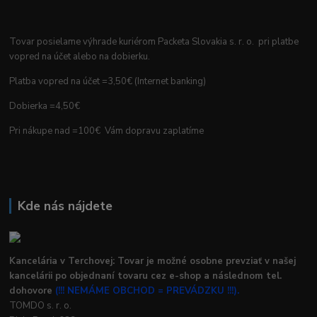
Tovar posielame výhrade kuriérom Packeta Slovakia s. r. o. pri platbe
vopred na účet alebo na dobierku.
Platba vopred na účet =3,50€ (Internet banking)
Dobierka =4,50€
Pri nákupe nad =100€ Vám dopravu zaplatíme
Kde nás nájdete
Kancelária v Terchovej: Tovar je možné osobne prevziať v našej
kancelárii po objednaní tovaru cez e-shop a následnom tel.
dohovore
(!!! NEMÁME OBCHOD = PREVÁDZKU !!!).
TOMDO s. r. o.