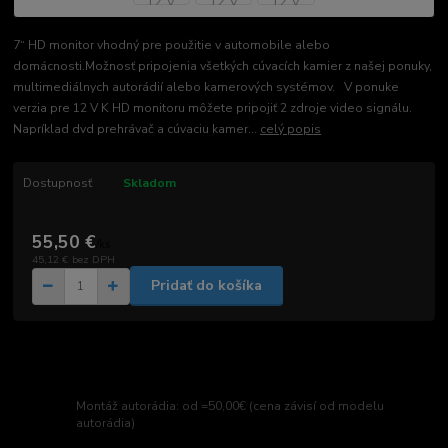
7“ HD monitor vhodný pre použitie v automobile alebo
domácnosti.Možnosť pripojenia všetkých cúvacích kamier z našej ponuky,
multimediálnych autorádií alebo kamerových systémov. V ponuke
verzia pre 12 V K HD monitoru môžete pripojiť 2 zdroje video signálu.
Napríklad dvd prehrávač a cúvaciu kamer...
celý popis
Dostupnosť
Skladom
55,50 €
/
ks
45,12 €
bez DPH
Pridať do košíka
Montáž autorádia: od =50,00€ (cena závisí od modelu
autorádia)