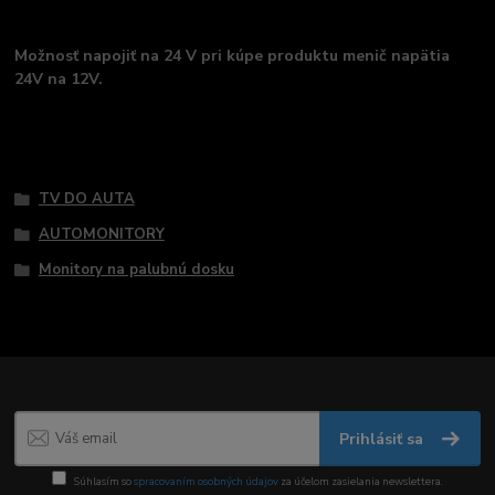
Možnosť napojiť na 24 V pri kúpe produktu menič napätia
24V na 12V.
Tovar zaradený v kategóriách
TV DO AUTA
AUTOMONITORY
Monitory na palubnú dosku
Prihlásiť sa
Súhlasím so
spracovaním osobných údajov
za účelom zasielania newslettera.