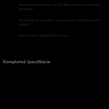
Montáž cúvacej kamery: od =50,00€ (cena závisí od modelu
autorádia)
Vieme pripojiť: originálnu cúvaciu kameru, hudobný sound
systém
Vieme pripojiť: prednú DVR kameru
Kompletné špecifikácie