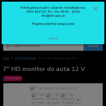
Potrebujete poradiť s výberom, kontaktujte nás:
0
ks
0904 963 527
0904 963 527, Po - Pia: 08:00 - 16:00
za
0,00 €
Po - Pia: 08:00 - 16:00
info@hifi-auto.sk
Prajeme príjemné nakupovanie
Menu
Zatvoriť
Hľadať
Úvod
AUTOMONITORY
7“ HD monitor do auta 12 V
7“ HD monitor do auta 12 V
TOP produkt