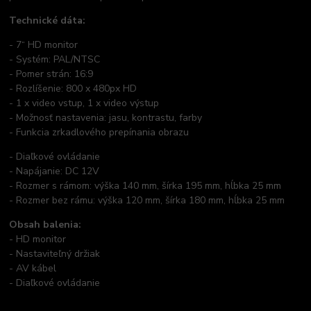
Technické dáta:
- 7“ HD monitor
- Systém: PAL/NTSC
- Pomer strán: 16:9
- Rozlíšenie: 800 x 480px HD
- 1 x video vstup, 1 x video výstup
- Možnosť nastavenia: jasu, kontrastu, farby
- Funkcia zrkadlového prepínania obrazu
- Diaľkové ovládanie
- Napájanie: DC 12V
- Rozmer s rámom: výška 140 mm, šírka 195 mm, hĺbka 25 mm
- Rozmer bez rámu: výška 120 mm, šírka 180 mm, hĺbka 25 mm
Obsah balenia:
- HD monitor
- Nastaviteľný držiak
- AV kábel
- Diaľkové ovládanie