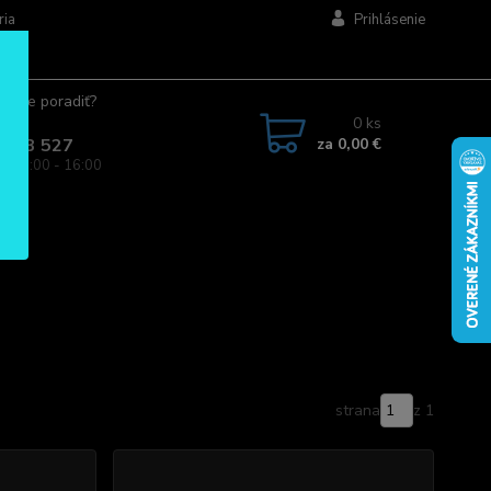
ria
Prihlásenie
ujete poradiť?
jte.
0
ks
za
0,00 €
 963 527
a: 08:00 - 16:00
strana
z 1