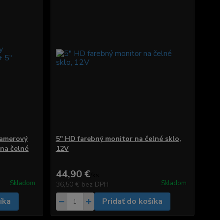
kamerový
5" HD farebný monitor na čelné sklo,
 na čelné
12V
44,90 €
/
ks
Skladom
Skladom
36,50 €
bez DPH
íka
Pridať do košíka