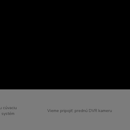
nu cúvaciu
Vieme pripojiť: prednú DVR kameru
 systém