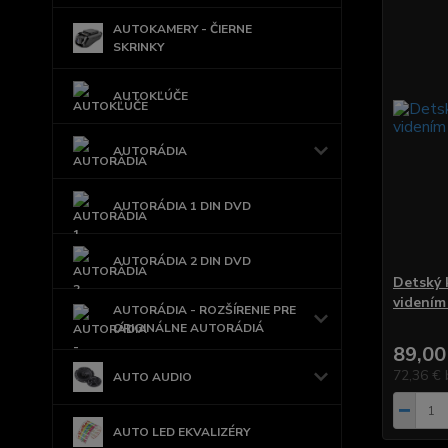
AUTOKAMERY - ČIERNE
SKRINKY
AUTOKĽÚČE
AUTORÁDIA
AUTORÁDIA 1 DIN DVD
AUTORÁDIA 2 DIN DVD
Detský 
videním
AUTORÁDIA - ROZŠÍRENIE PRE
ORIGINÁLNE AUTORÁDIÁ
89,00
72,36 €
AUTO AUDIO
AUTO LED EKVALIZÉRY