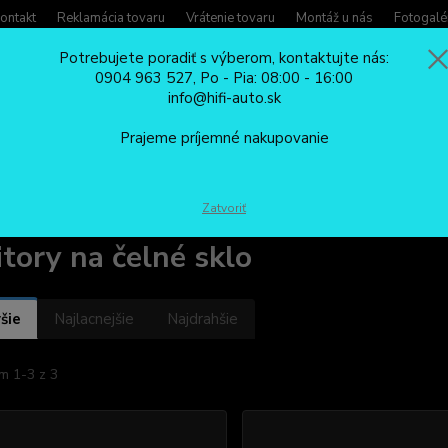
ontakt
Reklamácia tovaru
Vrátenie tovaru
Montáž u nás
Fotogalé
Potrebujete poradiť s výberom, kontaktujte nás:
0904 963 527, Po - Pia: 08:00 - 16:00
Potreb
info@hifi-auto.sk
Zavola
Hľadať
0904
Prajeme príjemné nakupovanie
Po - Pi
AUTOMONITORY
Monitory na čelné sklo
Zatvoriť
tory na čelné sklo
šie
Najlacnejšie
Najdrahšie
m 1-3 z 3