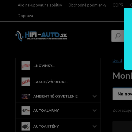
Ako nakupovať na splátky
Obchodné podmienky
GDPR
K
Doprava
Úvod
...NOVINKY...
Moni
...AKCIE/VÝPREDAJ...
Najnov
AMBIENTNÉ OSVETLENIE
Zobrazuje
AUTOALARMY
AUTOANTÉNY