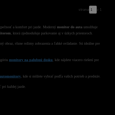
strana
z 1
ezpečnosť a komfort pri jazde. Moderný
monitor do auta
umožňuje
nitorom
, ktorá zjednodušuje parkovanie aj v úzkych priestoroch.
ný obraz, rôzne režimy zobrazenia a ľahké ovládanie. Sú ideálne pre
egóriu
monitory na palubnú dosku
, kde nájdete viacero riešení pre
automonitory
, kde si môžete vybrať podľa vašich potrieb a predstáv.
 pri každej jazde.