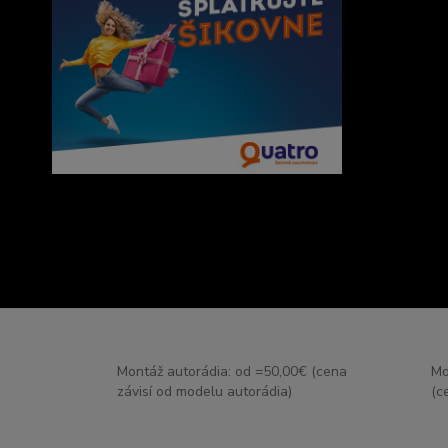
Montáž autorádia: od =50,00€ (cena
Mo
závisí od modelu autorádia)
(c