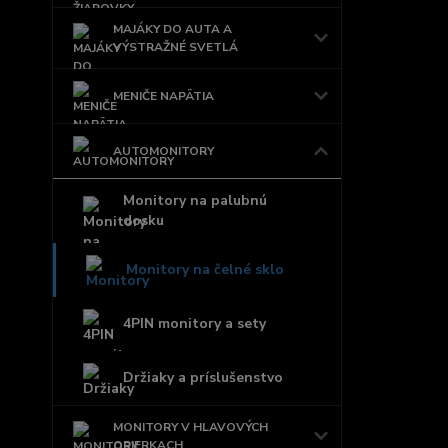
MAJÁKY DO AUTA A
VÝSTRAŽNÉ SVETLÁ
MENIČE NAPÄTIA
AUTOMONITORY
Monitory na palubnú
dosku
Monitory na čelné sklo
4PIN monitory a sety
Držiaky a príslušenstvo
MONITORY V HLAVOVÝCH
OPIERKACH