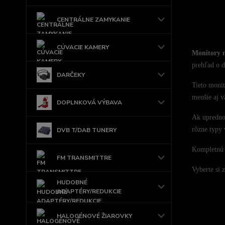
CENTRÁLNE ZAMYKANIE
CÚVACIE KAMERY
Monitory n
prehľad o d
DARČEKY
Tieto monit
menšie aj v
DOPLNKOVÁ VÝBAVA
Ak upredno
rôzne typy 
DVB T/DAB TUNERY
Kompletnú 
FM TRANSMITTRE
Vyberte si 
HUDOBNÉ
ADAPTÉRY/REDUKCIE
HALOGÉNOVÉ ŽIAROVKY