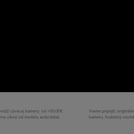
ntáž cúvacej kamery: od =50,00€
Vieme pripojiť: originál
ena závisí od modelu autorádia)
kameru, hudobný sound