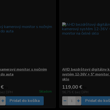
kamerový monitor s nočným
AHD bezdrôtový digitálny 
 do auta
systém 12-36V + 5" monitor
sklo
 €
119,00 €
/
ks
/
ks
Skladom
bez DPH
96,75 €
bez DPH
Pridať do košíka
Pridať do koš