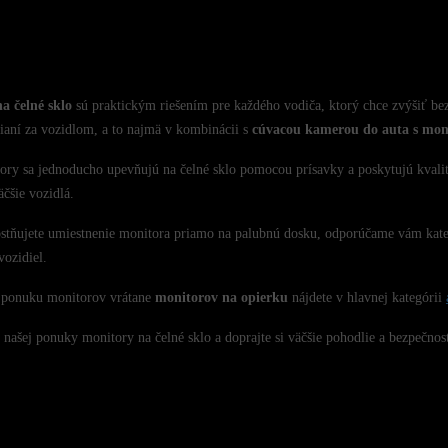
a čelné sklo
sú praktickým riešením pre každého vodiča, ktorý chce zvýšiť b
ianí za vozidlom, a to najmä v kombinácii s
cúvacou kamerou do auta s mo
ory sa jednoducho upevňujú na čelné sklo pomocou prísavky a poskytujú kvalit
äčšie vozidlá.
stňujete umiestnenie monitora priamo na palubnú dosku, odporúčame vám kat
vozidiel.
ponuku monitorov vrátane
monitorov na opierku
nájdete v hlavnej kategórii
z našej ponuky monitory na čelné sklo a doprajte si väčšie pohodlie a bezpečnosť