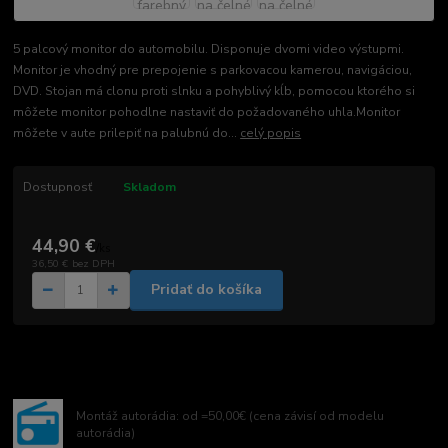
5 palcový monitor do automobilu. Disponuje dvomi video výstupmi.
Monitor je vhodný pre prepojenie s parkovacou kamerou, navigáciou,
DVD. Stojan má clonu proti slnku a pohyblivý kĺb, pomocou ktorého si
môžete monitor pohodlne nastaviť do požadovaného uhla.Monitor
môžete v aute prilepiť na palubnú do...
celý popis
Dostupnosť
Skladom
44,90 €
/
ks
36,50 €
bez DPH
Pridať do košíka
Montáž autorádia: od =50,00€ (cena závisí od modelu
autorádia)