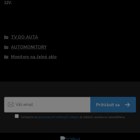
12V.
Tovar zaradený v kategóriách
TV DO AUTA
AUTOMONITORY
Monitory na čelné sklo
Prihlásiť sa
Súhlasím so
spracovaním osobných údajov
za účelom zasielania newslettera.