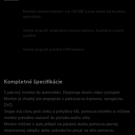
Montáž cúvacej kamery: od =50,00€ (cena závisí od modelu
autorádia)
Vieme pripojiť: originálnu cúvaciu kameru, hudobný sound
systém
Vieme pripojiť: prednú DVR kameru
Kompletné špecifikácie
5 palcový monitor do automobilu. Disponuje dvomi video výstupmi.
Monitor je vhodný pre prepojenie s parkovacou kamerou, navigáciou,
DVD.
Stojan má clonu proti slnku a pohyblivý kĺb, pomocou ktorého si môžete
monitor pohodlne nastaviť do požadovaného uhla.
Monitor môžete v aute prilepiť na palubnú dosku pomocou pevnej
obojstrannej nálepky alebo jednoducho prisať na sklo pomocou