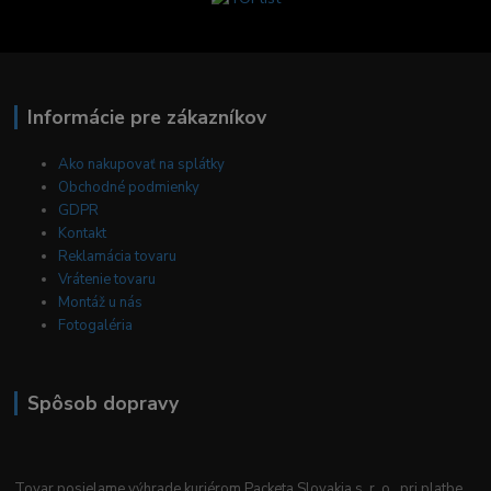
Informácie pre zákazníkov
Ako nakupovať na splátky
Obchodné podmienky
GDPR
Kontakt
Reklamácia tovaru
Vrátenie tovaru
Montáž u nás
Fotogaléria
Spôsob dopravy
Tovar posielame výhrade kuriérom Packeta Slovakia s. r. o. pri platbe