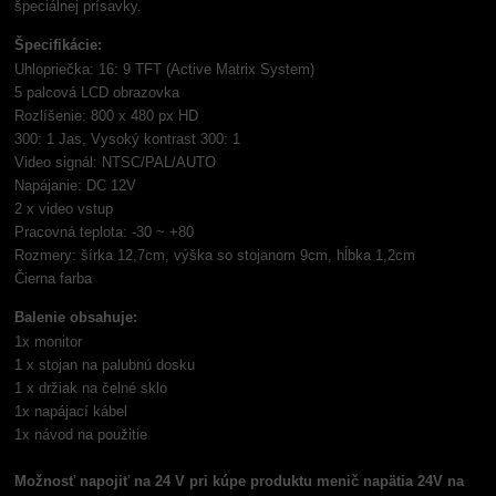
špeciálnej prísavky.
Špecifikácie:
Uhlopriečka: 16: 9 TFT (Active Matrix System)
5 palcová LCD obrazovka
Rozlíšenie: 800 x 480 px HD
300: 1 Jas, Vysoký kontrast 300: 1
Video signál: NTSC/PAL/AUTO
Napájanie: DC 12V
2 x video vstup
Pracovná teplota: -30 ~ +80
Rozmery: šírka 12,7cm, výška so stojanom 9cm, hĺbka 1,2cm
Čierna farba
Balenie obsahuje:
1x monitor
1 x stojan na palubnú dosku
1 x držiak na čelné sklo
1x napájací kábel
1x návod na použitie
Možnosť napojiť na 24 V pri kúpe produktu menič napätia 24V na