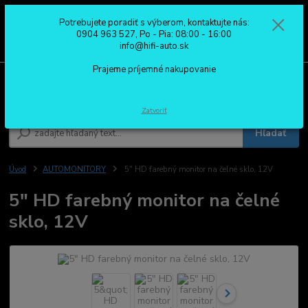
Potrebujete poradiť s výberom, kontaktujte nás:
0
ks
0904 963 527
0904 963 527, Po - Pia: 08:00 - 16:00
za
0,00 €
Po - Pia: 08:00 - 16:00
info@hifi-auto.sk
Prajeme príjemné nakupovanie
Menu
Zatvoriť
Hľadať
Úvod
AUTOMONITORY
5" HD farebný monitor na čelné sklo, 12V
5" HD farebný monitor na čelné
sklo, 12V