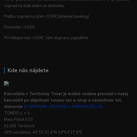
vopred na účet alebo na dobierku.
Platba vopred na účet =3,50€ (Internet banking)
Dobierka =4,50€
Pri nákupe nad =100€ Vám dopravu zaplatíme
Kde nás nájdete
Kancelária v Terchovej: Tovar je možné osobne prevziať v našej
kancelárii po objednaní tovaru cez e-shop a následnom tel.
dohovore
(!!! NEMÁME OBCHOD = PREVÁDZKU !!!).
TOMDO s. r. o.
Biely Potok 623
01306 Terchová
GPS súradnice: 49°15'31.6"N 19°03'27.8"E