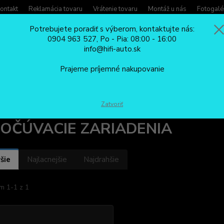
ontakt
Reklamácia tovaru
Vrátenie tovaru
Montáž u nás
Fotogalé
Potrebujete poradiť s výberom, kontaktujte nás:
0904 963 527, Po - Pia: 08:00 - 16:00
Potreb
info@hifi-auto.sk
Zavola
Hľadať
0904
Prajeme príjemné nakupovanie
Po - Pi
ODPOČÚVACIE ZARIADENIA
Zatvoriť
OČÚVACIE ZARIADENIA
šie
Najlacnejšie
Najdrahšie
m 1-1 z 1