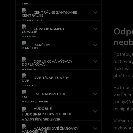
CENTRÁLNE ZAMYKANIE
Odpo
CÚVACIE KAMERY
neob
DARČEKY
Potrebuje
rozhovory
DOPLNKOVÁ VÝBAVA
a aktivác
ploštice 
DVB T/DAB TUNERY
Potrebuje
v interié
FM TRANSMITTRE
nanajvýš 
manipulác
HUDOBNÉ
ADAPTÉRY/REDUKCIE
Väčšina z
rozhovoro
HALOGÉNOVÉ ŽIAROVKY