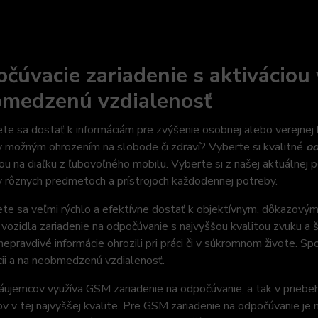
čúvacie zariadenie s aktiváciou 
medzenú vzdialenosť
te sa dostať k informáciám pre zvýšenie osobnej alebo verejnej 
 možným ohrozením na slobode či zdraví? Vyberte si kvalitné
od
iou na diaľku z ľubovoľného mobilu. Vyberte si z našej aktuálne
v rôznych predmetoch a prístrojoch každodennej potreby.
te sa veľmi rýchlo a efektívne dostať k objektívnym, dôkazovým
ri vozidla zariadenie na odpočúvanie s najvyššou kvalitou zvuku 
nepravdivé informácie ohrozili pri práci či v súkromnom živote. Sp
ii a na neobmedzenú vzdialenosť.
áujemcov využíva GSM zariadenie na odpočúvanie, a tak v priebe
v v tej najvyššej kvalite. Pre GSM zariadenie na odpočúvanie j