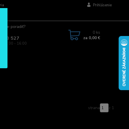
ria
Prihlásenie
ujete poradiť?
jte.
0
ks
za
0,00 €
 963 527
a: 08:00 - 16:00
strana
z 1