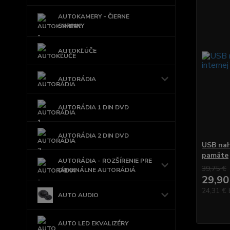
AUTOKAMERY - ČIERNE
SKRINKY
AUTOKĽÚČE
AUTORÁDIA
AUTORÁDIA 1 DIN DVD
AUTORÁDIA 2 DIN DVD
USB nah
pamäte
AUTORÁDIA - ROZŠÍRENIE PRE
39,75 €
ORIGINÁLNE AUTORÁDIÁ
29,90
24,31 €
AUTO AUDIO
AUTO LED EKVALIZÉRY