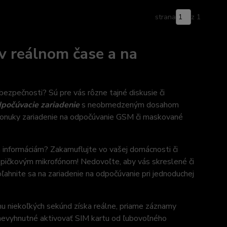
strana
z 1
v reálnom čase a na
bezpečnosti? Sú pre vás rôzne tajné diskusie či
počúvacie zariadenie
s neobmedzeným dosahom
j ponuky zariadenie na odpočúvanie GSM či maskované
 informáciám? Zakamuflujte vo vašej domácnosti či
a špičkovým mikrofónom! Nedovoľte, aby vás skreslené či
oľahnite sa na zariadenie na odpočúvanie pri jednoduchej
hu niekoľkých sekúnd získa reálne, priame záznamy
e nevyhnutné aktivovať SIM kartu od ľubovoľného