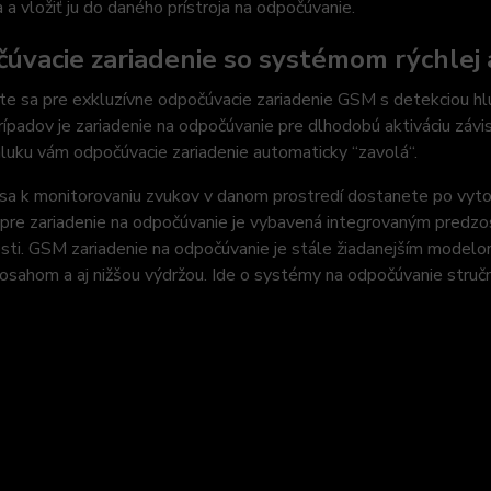
 a vložiť ju do daného prístroja na odpočúvanie.
úvacie zariadenie so systémom rýchlej a
e sa pre exkluzívne odpočúvacie zariadenie GSM s detekciou hl
rípadov je zariadenie na odpočúvanie pre dlhodobú aktiváciu závis
hluku vám odpočúvacie zariadenie automaticky “zavolá“.
a k monitorovaniu zvukov v danom prostredí dostanete po vytoče
pre zariadenie na odpočúvanie je vybavená integrovaným predzo
sti. GSM zariadenie na odpočúvanie je stále žiadanejším model
osahom a aj nižšou výdržou. Ide o systémy na odpočúvanie stručn