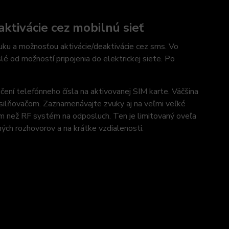
ktivácie cez mobilnú sieť
uku a možnosťou aktivácie/deaktivácie cez sms. Vo
lé od možností pripojenia do elektrickej siete. Po
ní telefónneho čísla na aktivovanej SIM karte. Väčšina
silňovačom. Zaznamenávajte zvuky aj na veľmi veľké
om než RF systém na odposluch. Ten je limitovaný oveľa
ých rozhovorov a na krátke vzdialenosti.