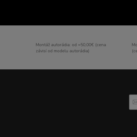
Montáž autorádia: od =50,00€ (cena
Mo
závisí od modelu autorádia)
(c