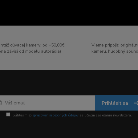
ntáž cúvacej kamery: od =50,00€
Vieme pripojiť: originál
ena závisí od modelu autorádia)
kameru, hudobný sound
Prihlásiť sa
Súhlasím so
spracovaním osobných údajov
za účelom zasielania newslettera.