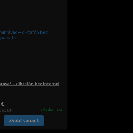
rávač – diktafón bez internej
 €
/
ks
skladom 1ks
bez DPH
Zvoliť variant