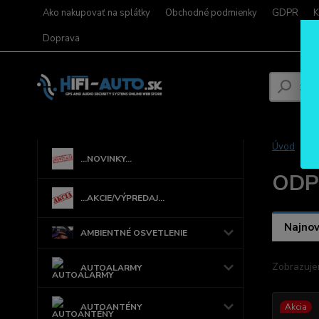
Ako nakupovať na splátky
Obchodné podmienky
GDPR
K
Doprava
Úvod
...NOVINKY...
ODP
...AKCIE/VÝPREDAJ...
Najnov
AMBIENTNÉ OSVETLENIE
Zobrazuje
AUTOALARMY
AUTOANTÉNY
Akcia