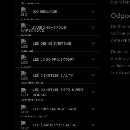
operátora
ISO REDUKCIE
Odpoč
Rozhodnit
KARBÓNOVÉ FÓLIE
väčšine p
detekcii 
LED DENNÉ SVIETENIE
Rovnako s
modelov 
LED LOGO PROJEKTORY
vzdialeno
kratším d
LED OSVETLENIE AUTA
LED OSVETLENIE ŠPZ, KUFRE,
BLINKRE
LED PRESTAVBOVÉ SADY
LED ŽIAROVKY DO AUTA