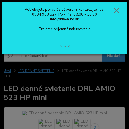
Potrebujete poradiť s výberom, kontaktujte nás:
0
ks
0904 963 527
0904 963 527, Po - Pia: 08:00 - 16:00
za
0,00 €
Po - Pia: 08:00 - 16:00
info@hifi-auto.sk
Prajeme príjemné nakupovanie
Menu
Zatvoriť
Hľadať
Úvod
LED DENNÉ SVIETENIE
LED denné svietenie DRL AMIO 523 HP
mini
LED denné svietenie DRL AMIO
523 HP mini