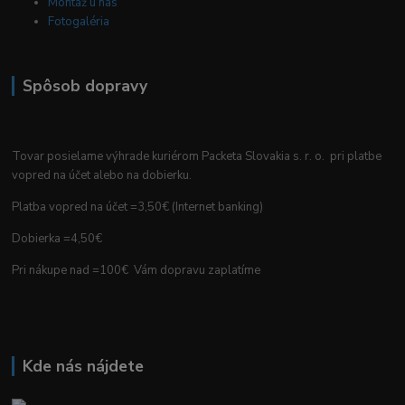
Montáž u nás
Fotogaléria
Spôsob dopravy
Tovar posielame výhrade kuriérom Packeta Slovakia s. r. o. pri platbe
vopred na účet alebo na dobierku.
Platba vopred na účet =3,50€ (Internet banking)
Dobierka =4,50€
Pri nákupe nad =100€ Vám dopravu zaplatíme
Kde nás nájdete