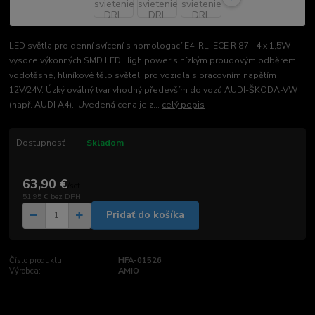
LED světla pro denní svícení s homologací E4, RL, ECE R 87 - 4 x 1,5W
vysoce výkonných SMD LED High power s nízkým proudovým odběrem,
vodotěsné, hliníkové tělo světel, pro vozidla s pracovním napětím
12V/24V. Úzký oválný tvar vhodný především do vozů AUDI-ŠKODA-VW
(např. AUDI A4). Uvedená cena je z...
celý popis
Dostupnosť
Skladom
63,90 €
/
set
51,95 €
bez DPH
Pridať do košíka
Číslo produktu:
HFA-01526
Výrobca:
AMIO