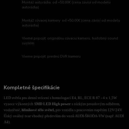
Montáž autorádia: od =50,00€ (cena závisí od modelu
autorádia)
Montáž cúvacej kamery: od =50,00€ (cena závisí od modelu
autorádia)
Vieme pripojiť: originálnu cúvaciu kameru, hudobný sound
systém
Vieme pripojiť: prednú DVR kameru
Kompletné špecifikácie
LED světla pro denní svícení s homologací E4, RL, ECE R 87 - 4 x 1,5W
vysoce výkonných
SMD LED High power
s nízkým proudovým odběrem,
vodotěsné,
hliníkové tělo světel,
pro vozidla s pracovním napětím 12V/24V.
Úzký oválný tvar vhodný především do vozů AUDI-ŠKODA-VW (např. AUDI
A4).