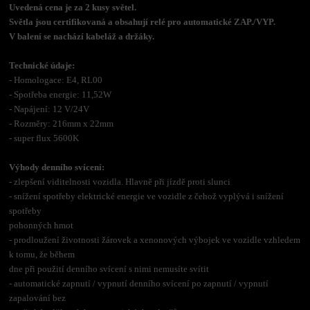
Uvedená cena je za 2 kusy světel.
Světla jsou certifikovaná a obsahují relé pro automatické ZAP./VYP.
V balení se nachází kabeláž a držáky.
Technické údaje:
- Homologace: E4, RL00
- Spotřeba energie: 11,52W
- Napájení: 12 V/24V
- Rozměry: 216mm x 22mm
- super flux 5600K
Výhody denního svícení:
- zlepšení viditelnosti vozidla. Hlavně při jízdě proti slunci
- snížení spotřeby elektrické energie ve vozidle z čehož vyplývá i snížení
spotřeby
pohonných hmot
- prodloužení životnosti žárovek a xenonových výbojek ve vozidle vzhledem
k tomu, že během
dne při použití denního svícení s nimi nemusíte svítit
- automatické zapnutí / vypnutí denního svícení po zapnutí / vypnutí
zapalování bez