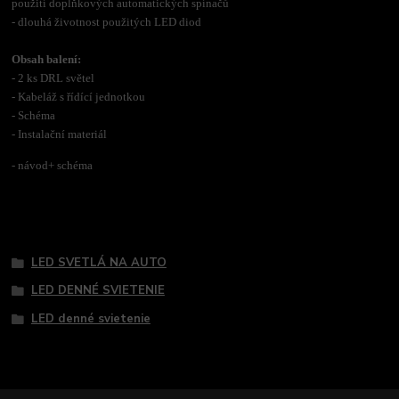
použití doplňkových automatických spínačů
- dlouhá životnost použitých LED diod
Obsah balení:
- 2 ks DRL světel
- Kabeláž s řídící jednotkou
- Schéma
- Instalační materiál
- návod+ schéma
Tovar zaradený v kategóriách
LED SVETLÁ NA AUTO
LED DENNÉ SVIETENIE
LED denné svietenie