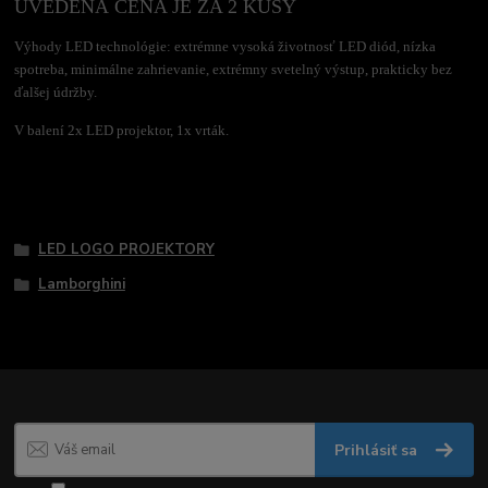
UVEDENÁ CENA JE ZA 2 KUSY
Výhody LED technológie: extrémne vysoká životnosť LED diód, nízka
spotreba, minimálne zahrievanie, extrémny svetelný výstup, prakticky bez
ďalšej údržby.
V balení 2x LED projektor, 1x vrták.
Tovar zaradený v kategóriách
LED LOGO PROJEKTORY
Lamborghini
Prihlásiť sa