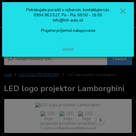
Potrebujete poradiť s výberom, kontaktujte nás:
0
ks
0904 963 527
0904 963 527, Po - Pia: 08:00 - 16:00
za
0,00 €
Po - Pia: 08:00 - 16:00
info@hifi-auto.sk
Prajeme príjemné nakupovanie
Menu
Zatvoriť
Hľadať
Úvod
LED LOGO PROJEKTORY
LED logo projektor Lamborghini
LED logo projektor Lamborghini