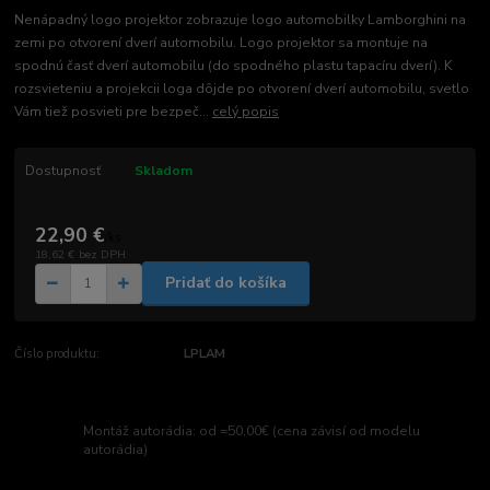
Nenápadný logo projektor zobrazuje logo automobilky Lamborghini na
zemi po otvorení dverí automobilu. Logo projektor sa montuje na
spodnú časť dverí automobilu (do spodného plastu tapacíru dverí). K
rozsvieteniu a projekcii loga dôjde po otvorení dverí automobilu, svetlo
Vám tiež posvieti pre bezpeč...
celý popis
Dostupnosť
Skladom
22,90 €
/
ks
18,62 €
bez DPH
Pridať do košíka
Číslo produktu:
LPLAM
Montáž autorádia: od =50,00€ (cena závisí od modelu
autorádia)