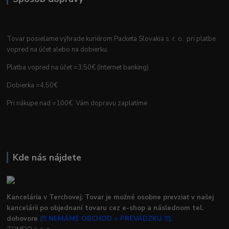
Tovar posielame výhrade kuriérom Packeta Slovakia s. r. o. pri platbe
vopred na účet alebo na dobierku.
Platba vopred na účet =3,50€ (Internet banking)
Dobierka =4,50€
Pri nákupe nad =100€ Vám dopravu zaplatíme
Kde nás nájdete
Kancelária v Terchovej: Tovar je možné osobne prevziať v našej
kancelárii po objednaní tovaru cez e-shop a následnom tel.
dohovore
(!!! NEMÁME OBCHOD = PREVÁDZKU !!!).