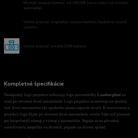
Montáž cúvacej kamery: od =50,00€ (cena závisí od modelu
autorádia)
Vieme pripojiť: originálnu cúvaciu kameru, hudobný sound
systém
Vieme pripojiť: prednú DVR kameru
Kompletné špecifikácie
Nenápadný logo projektor zobrazuje logo automobilky
Lamborghini
na
zemi po otvorení dverí automobilu. Logo projektor sa montuje na spodnú
časť dverí automobilu (do spodného plastu tapacíru dverí). K rozsvieteniu a
projekcii loga dôjde po otvorení dverí automobilu, svetlo Vám tiež posvieti
pre bezpečnejší nástup a výstup z automobilu. Napája sa na pôvodnú
osvetľovaciu lampičku vo dverách, prípade na dverný spínač.