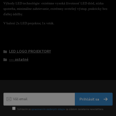
Výhody LED technológie: extrémne vysoká životnosť LED diód, nízka
spotreba, minimálne zahrievanie, extrémny svetelný výstup, prakticky bez
ďalšej údržby.
V balení 2x LED projektor, 1x vrták.
Tovar zaradený v kategóriách
LED LOGO PROJEKTORY
--- ostatné
Prihlásiť sa
Súhlasím so
spracovaním osobných údajov
za účelom zasielania newslettera.