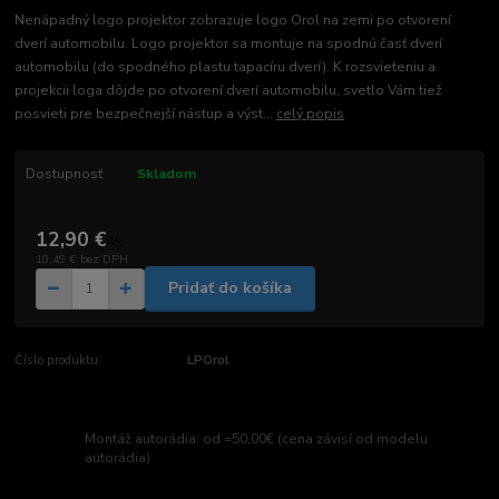
Nenápadný logo projektor zobrazuje logo Orol na zemi po otvorení
dverí automobilu. Logo projektor sa montuje na spodnú časť dverí
automobilu (do spodného plastu tapacíru dverí). K rozsvieteniu a
projekcii loga dôjde po otvorení dverí automobilu, svetlo Vám tiež
posvieti pre bezpečnejší nástup a výst...
celý popis
Dostupnosť
Skladom
12,90 €
/
ks
10,49 €
bez DPH
Pridať do košíka
Číslo produktu:
LPOrol
Montáž autorádia: od =50,00€ (cena závisí od modelu
autorádia)