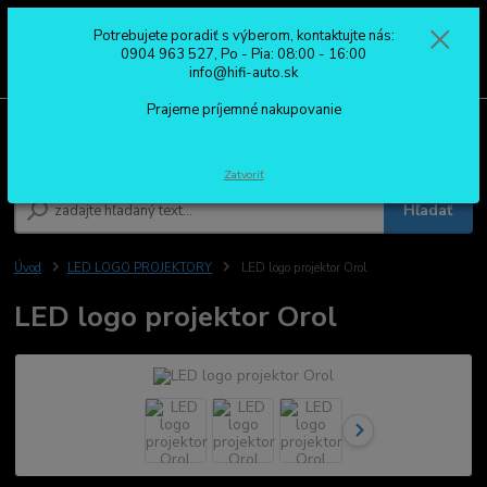
Potrebujete poradiť s výberom, kontaktujte nás:
0
ks
0904 963 527
0904 963 527, Po - Pia: 08:00 - 16:00
za
0,00 €
Po - Pia: 08:00 - 16:00
info@hifi-auto.sk
Prajeme príjemné nakupovanie
Menu
Zatvoriť
Hľadať
Úvod
LED LOGO PROJEKTORY
LED logo projektor Orol
LED logo projektor Orol