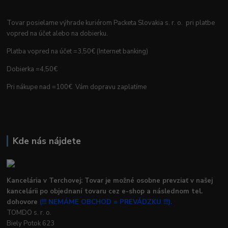
Tovar posielame výhrade kuriérom Packeta Slovakia s. r. o. pri platbe
vopred na účet alebo na dobierku.
Platba vopred na účet =3,50€ (Internet banking)
Dobierka =4,50€
Pri nákupe nad =100€ Vám dopravu zaplatíme
Kde nás nájdete
Kancelária v Terchovej: Tovar je možné osobne prevziať v našej
kancelárii po objednaní tovaru cez e-shop a následnom tel.
dohovore
(!!! NEMÁME OBCHOD = PREVÁDZKU !!!).
TOMDO s. r. o.
Biely Potok 623