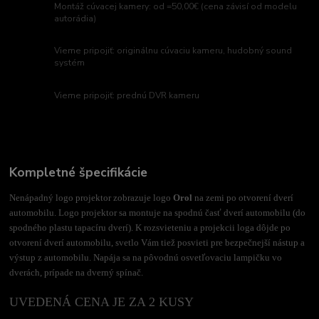
Montáž cúvacej kamery: od =50,00€ (cena závisí od modelu
autorádia)
Vieme pripojiť: originálnu cúvaciu kameru, hudobný sound
systém
Vieme pripojiť: prednú DVR kameru
Kompletné špecifikácie
Nenápadný logo projektor zobrazuje logo
Orol
na zemi po otvorení dverí
automobilu. Logo projektor sa montuje na spodnú časť dverí automobilu (do
spodného plastu tapacíru dverí). K rozsvieteniu a projekcii loga dôjde po
otvorení dverí automobilu, svetlo Vám tiež posvieti pre bezpečnejší nástup a
výstup z automobilu. Napája sa na pôvodnú osvetľovaciu lampičku vo
dverách, prípade na dverný spínač.
UVEDENÁ CENA JE ZA 2 KUSY