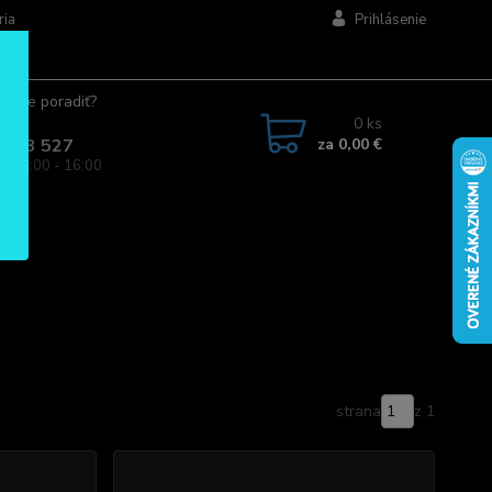
ria
Prihlásenie
ujete poradiť?
jte.
0
ks
za
0,00 €
 963 527
a: 08:00 - 16:00
strana
z 1