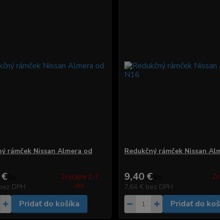
ý rámček Nissan Almera od
Redukčný rámček Nissan Al
 €
9,40 €
Zvyčajne 2-7
Zv
/
ks
/
ks
dni.
bez DPH
7,64 €
bez DPH
Pridať do košíka
Pridať do koš