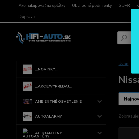
Ako nakupovať na splátky
Obchodné podmienky
GDPR
K
Doprava
Úvod
...NOVINKY...
Niss
...AKCIE/VÝPREDAJ...
Najnov
AMBIENTNÉ OSVETLENIE
Zobrazuje
AUTOALARMY
AUTOANTÉNY