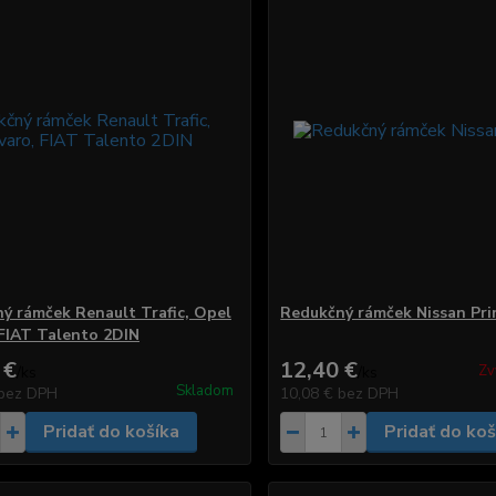
ý rámček Renault Trafic, Opel
Redukčný rámček Nissan Pr
 FIAT Talento 2DIN
 €
12,40 €
Zv
/
ks
/
ks
Skladom
bez DPH
10,08 €
bez DPH
Pridať do košíka
Pridať do koš