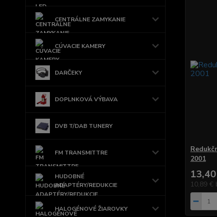
CENTRÁLNE ZAMYKANIE
CÚVACIE KAMERY
DARČEKY
DOPLNKOVÁ VÝBAVA
DVB T/DAB TUNERY
Redukčn
FM TRANSMITTRE
2001
13,40
HUDOBNÉ
10,89 €
ADAPTÉRY/REDUKCIE
HALOGÉNOVÉ ŽIAROVKY