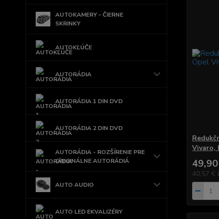
AUTOKAMERY - ČIERNE
SKRINKY
AUTOKĽÚČE
AUTORÁDIA
AUTORÁDIA 1 DIN DVD
AUTORÁDIA 2 DIN DVD
Redukčn
Vivaro,
AUTORÁDIA - ROZŠÍRENIE PRE
ORIGINÁLNE AUTORÁDIÁ
49,90
40,57 €
AUTO AUDIO
AUTO LED EKVALIZÉRY