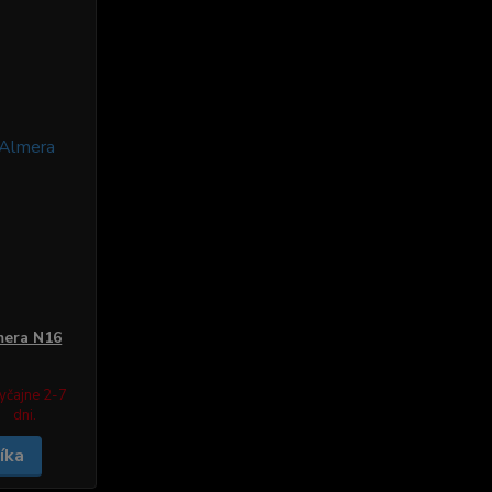
mera N16
yčajne 2-7
dni.
íka