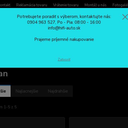
ontakt
Reklamácia tovaru
Vrátenie tovaru
Montáž u nás
Fotogalé
Potrebujete poradiť s výberom, kontaktujte nás:
0904 963 527, Po - Pia: 08:00 - 16:00
Potreb
info@hifi-auto.sk
Zavola
Hľadať
0904
Prajeme príjemné nakupovanie
Po - Pi
REDUKČNÉ RÁMČEKY
Nissan
Zatvoriť
an
šie
Najlacnejšie
Najdrahšie
m 1-5 z 5