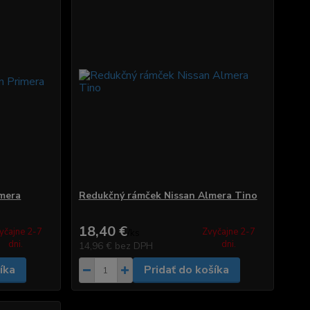
imera
Redukčný rámček Nissan Almera Tino
18,40 €
yčajne 2-7
Zvyčajne 2-7
/
ks
dni.
dni.
14,96 €
bez DPH
íka
Pridať do košíka