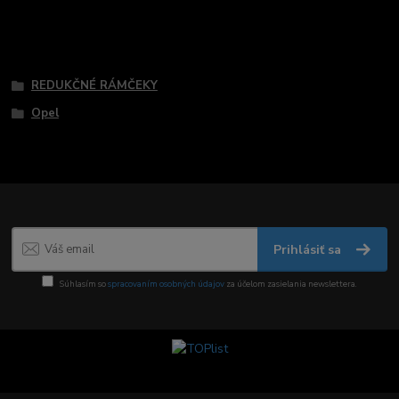
Tovar zaradený v kategóriách
REDUKČNÉ RÁMČEKY
Opel
Prihlásiť sa
Súhlasím so
spracovaním osobných údajov
za účelom zasielania newslettera.