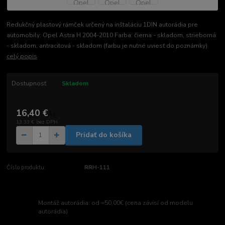
Redukčný plastový rámček určený na inštaláciu 1DIN autorádia pre
automobily: Opel Astra H 2004-2010 Farba: čierna - skladom, strieborná
- skladom, antracitová - skladom (farbu je nutné uviesť do poznámky)
celý popis
Dostupnosť
Skladom
16,40 €
/
ks
13,33 €
bez DPH
Pridať do košíka
Číslo produktu:
RRH-111
Montáž autorádia: od =50,00€ (cena závisí od modelu
autorádia)