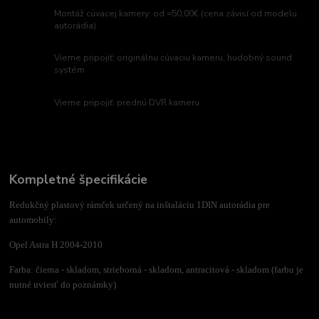
Montáž cúvacej kamery: od =50,00€ (cena závisí od modelu
autorádia)
Vieme pripojiť: originálnu cúvaciu kameru, hudobný sound
systém
Vieme pripojiť: prednú DVR kameru
Kompletné špecifikácie
Redukčný plastový rámček určený na inštaláciu 1DIN autorádia pre
automobily:
Opel Astra H 2004-2010
Farba: čierna - skladom, strieborná - skladom, antracitová - skladom (farbu je
nutné uviesť do poznámky)