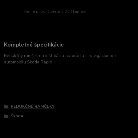
Vieme pripojiť: prednú DVR kameru
Kompletné špecifikácie
Redukčný rámček na inštaláciu autorádia s navigáciou do
automobilu Škoda Rapid.
Tovar zaradený v kategóriách
REDUKČNÉ RÁMČEKY
Škoda