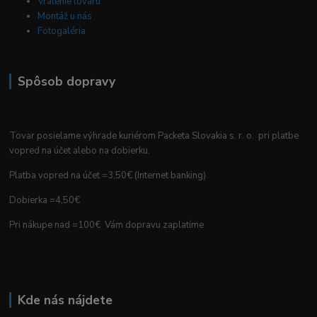
Vrátenie tovaru
Montáž u nás
Fotogaléria
Spôsob dopravy
Tovar posielame výhrade kuriérom Packeta Slovakia s. r. o. pri platbe
vopred na účet alebo na dobierku.
Platba vopred na účet =3,50€ (Internet banking)
Dobierka =4,50€
Pri nákupe nad =100€ Vám dopravu zaplatíme
Kde nás nájdete