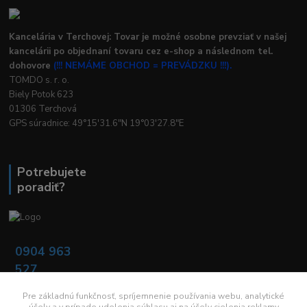
Kancelária v Terchovej: Tovar je možné osobne prevziať v našej
kancelárii po objednaní tovaru cez e-shop a následnom tel.
dohovore
(!!! NEMÁME OBCHOD = PREVÁDZKU !!!).
TOMDO s. r. o.
Biely Potok 623
01306 Terchová
GPS súradnice: 49°15'31.6"N 19°03'27.8"E
Potrebujete
poradiť?
0904 963
527
Po - Pia: 08:00 -
16:00
Pre základnú funkčnosť, spríjemnenie používania webu, analytické