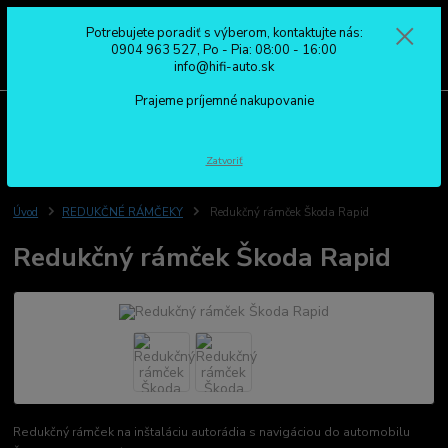
Potrebujete poradiť s výberom, kontaktujte nás:
0
ks
0904 963 527
0904 963 527, Po - Pia: 08:00 - 16:00
za
0,00 €
Po - Pia: 08:00 - 16:00
info@hifi-auto.sk
Prajeme príjemné nakupovanie
Menu
Hľadať
Zatvoriť
Úvod
REDUKČNÉ RÁMČEKY
Redukčný rámček Škoda Rapid
Redukčný rámček Škoda Rapid
Redukčný rámček na inštaláciu autorádia s navigáciou do automobilu