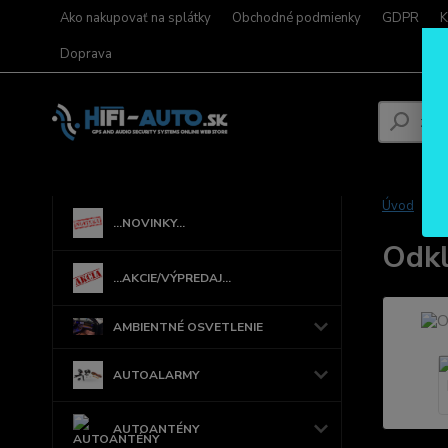
Ako nakupovať na splátky
Obchodné podmienky
GDPR
K
Doprava
Úvod
...NOVINKY...
Odkl
...AKCIE/VÝPREDAJ...
AMBIENTNÉ OSVETLENIE
AUTOALARMY
AUTOANTÉNY