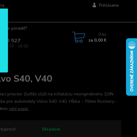
ria
Prihlásenie
ujete poradiť?
jte.
0
ks
za
0,00 €
 963 527
a: 08:00 - 16:00
lvo S40, V40
cí priestor (šuflík) slúži na inštaláciu neoriginálneho 1DIN
dia pre automobily Volvo S40, V40. Hĺbka - 70mm Rozmery -
89mm
celý popis
tupnosť
Skladom