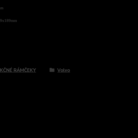
mm
 59x189mm
zaradený v kategóriách
KČNÉ RÁMČEKY
Volvo