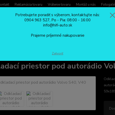
ontakt
Reklamácia tovaru
Vrátenie tovaru
Montáž u nás
Fotogalé
Potrebujete poradiť s výberom, kontaktujte nás:
0904 963 527, Po - Pia: 08:00 - 16:00
Potreb
info@hifi-auto.sk
Zavola
Hľadať
0904
Prajeme príjemné nakupovanie
Po - Pi
REDUKČNÉ RÁMČEKY
Odkladací priestor pod autorádio Volvo S40, V40
Zatvoriť
adací priestor pod autorádio Vo
Odklada
autorá
59x1
Dos