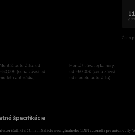
11
9,27
Číslo p
Montáž autorádia: od
Montáž cúvacej kamery:
=50,00€ (cena závisí od
od =50,00€ (cena závisí
modelu autorádia)
od modelu autorádia)
tné špecifikácie
iestor (šuflík) slúži na inštaláciu neoriginálneho 1DIN autorádia pre automobily 