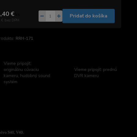
,40 €
/
ks
Pridať do košíka
 €
bez DPH
roduktu:
RRH-171
Vieme pripojiť:
originálnu cúvaciu
Vieme pripojiť: prednú
kameru, hudobný sound
DVR kameru
systém
Volvo S40, V40.