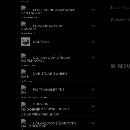
Hĺbka - 70
CENTRÁLNE ZAMYKANIE
Rozmery -
CÚVACIE KAMERY
DARČEKY
Tovar 
DOPLNKOVÁ VÝBAVA
REDU
DVB T/DAB TUNERY
FM TRANSMITTRE
HUDOBNÉ
ADAPTÉRY/REDUKCIE
HALOGÉNOVÉ ŽIAROVKY