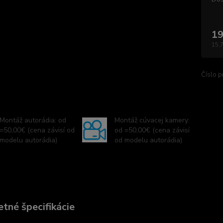
19
15,
Číslo p
Montáž autorádia: od
Montáž cúvacej kamery:
=50,00€ (cena závisí od
od =50,00€ (cena závisí
modelu autorádia)
od modelu autorádia)
tné špecifikácie