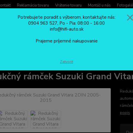
ontakt
Reklamácia tovaru
Vrátenie tovaru
Montáž u nás
Fotogalé
Potrebujete poradiť s výberom, kontaktujte nás:
0904 963 527, Po - Pia: 08:00 - 16:00
Potreb
info@hifi-auto.sk
Zavola
Hľadať
0904
Prajeme príjemné nakupovanie
Po - Pi
REDUKČNÉ RÁMČEKY
Redukčný rámček Suzuki Grand Vitara 2DIN 2005
Zatvoriť
kčný rámček Suzuki Grand Vit
Redukč
automo
rámček
popis
Dos