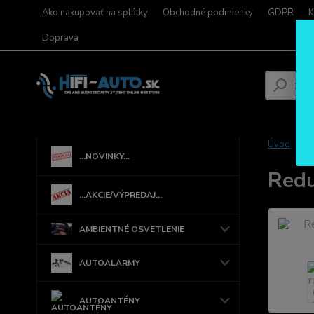
Ako nakupovať na splátky
Obchodné podmienky
GDPR
K
Doprava
Úvod
...NOVINKY...
Redu
...AKCIE/VÝPREDAJ...
AMBIENTNÉ OSVETLENIE
AUTOALARMY
AUTOANTÉNY