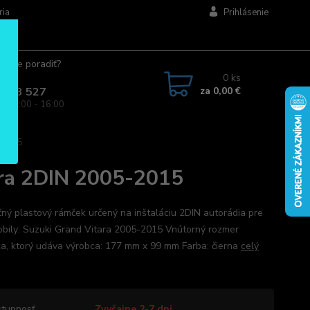
ria
Prihlásenie
ujete poradiť?
jte.
0
ks
za
0,00 €
 963 527
a: 08:00 - 16:00
-2015
ara 2DIN 2005-2015
ný plastový rámček určený na inštaláciu 2DIN autorádia pre
bily: Suzuki Grand Vitara 2005-2015 Vnútorný rozmer
a, ktorý udáva výrobca: 177 mm x 99 mm Farba: čierna
celý
tupnosť
Zvyčajne 2-7 dni.