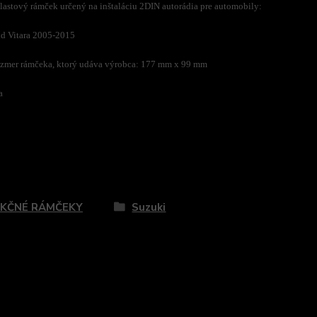
astový rámček určený na inštaláciu 2DIN autorádia pre automobily:
d Vitara 2005-2015
zmer rámčeka, ktorý udáva výrobca: 177 mm x 99 mm
a
zaradený v kategóriách
KČNÉ RÁMČEKY
Suzuki