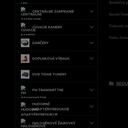
Redukčný pl
CENTRÁLNE ZAMYKANIE
Suzuki Gran
Vnútorný ro
CÚVACIE KAMERY
Farba: čiern
DARČEKY
DOPLNKOVÁ VÝBAVA
Tovar 
DVB T/DAB TUNERY
REDU
FM TRANSMITTRE
HUDOBNÉ
ADAPTÉRY/REDUKCIE
HALOGÉNOVÉ ŽIAROVKY