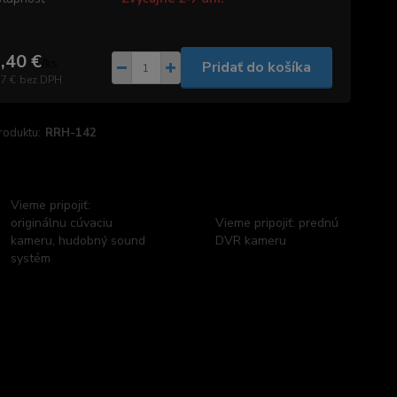
,40 €
/
ks
Pridať do košíka
77 €
bez DPH
roduktu:
RRH-142
Vieme pripojiť:
originálnu cúvaciu
Vieme pripojiť: prednú
kameru, hudobný sound
DVR kameru
systém