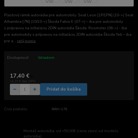
Plastový rámik autorádia pre automobily: Seat Leon [1P/1PN] (10->) Seat
Alhambra [7N] (10/10->) Škoda Fabia II. (07->) – iba pre automobily
s prípravou na inštaláciu 2DIN autorádia Škoda Roomster (06->) - iba
pre automobily s prípravou na inštaláciu 2DIN autorádia Škoda Yeti – iba
pre a...
celý popis
Dostupnosť
Skladom
17,40 €
/
ks
14,15 €
bez DPH
Pridať do košíka
Číslo produktu:
RRH-175
Montáž autorádia: od =50,00€ (cena závisí od modelu
autorádia)