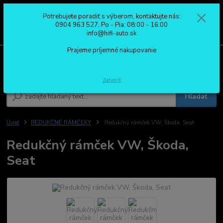
Potrebujete poradiť s výberom, kontaktujte nás:
0
ks
0904 963 527
0904 963 527, Po - Pia: 08:00 - 16:00
za
0,00 €
Po - Pia: 08:00 - 16:00
info@hifi-auto.sk
Prajeme príjemné nakupovanie
Menu
Zatvoriť
Hľadať
Úvod
REDUKČNÉ RÁMČEKY
Redukčný rámček VW, Škoda, Seat
Redukčný rámček VW, Škoda,
Seat