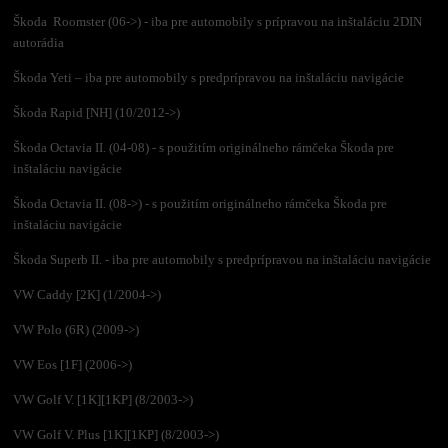
Škoda Roomster (06->) - iba pre automobily s prípravou na inštaláciu 2DIN
autorádia
Škoda Yeti – iba pre automobily s predprípravou na inštaláciu navigácie
Škoda Rapid [NH] (10/2012->)
Škoda Octavia II. (04-08) - s použitím originálneho rámčeka Škoda pre
inštaláciu navigácie
Škoda Octavia II. (08->) - s použitím originálneho rámčeka Škoda pre
inštaláciu navigácie
Škoda Superb II. - iba pre automobily s predprípravou na inštaláciu navigácie
VW Caddy [2K] (1/2004->)
VW Polo (6R) (2009->)
VW Eos [1F] (2006->)
VW Golf V. [1K][1KP] (8/2003->)
VW Golf V. Plus [1K][1KP] (8/2003->)