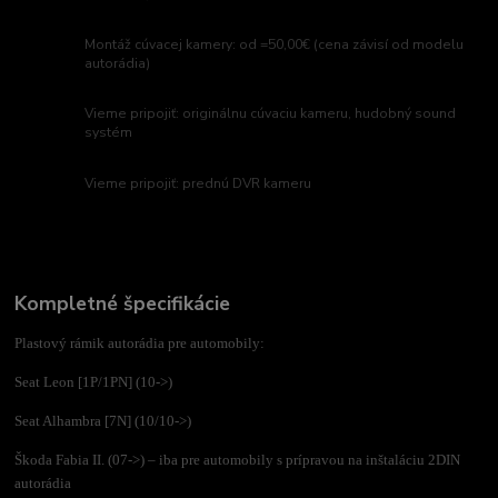
Montáž cúvacej kamery: od =50,00€ (cena závisí od modelu
autorádia)
Vieme pripojiť: originálnu cúvaciu kameru, hudobný sound
systém
Vieme pripojiť: prednú DVR kameru
Kompletné špecifikácie
Plastový rámik autorádia pre automobily:
Seat Leon [1P/1PN] (10->)
Seat Alhambra [7N] (10/10->)
Škoda Fabia II. (07->) – iba pre automobily s prípravou na inštaláciu 2DIN
autorádia