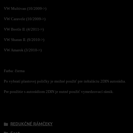
VW Multivan (10/2009->)
VW Caravele (10/2009->)
VW Beetle II. (4/2011->)
VW Sharan II. (9/2010->)
VW Amarok (3/2010->)
Farba: čierna
Po vybratí plastovej poličky je možné použiť pre inštaláciu 2DIN autorádia.
Pre použitie s autorádiom 2DIN je nutné použiť vymedzovací rámik.
Tovar zaradený v kategóriách
REDUKČNÉ RÁMČEKY