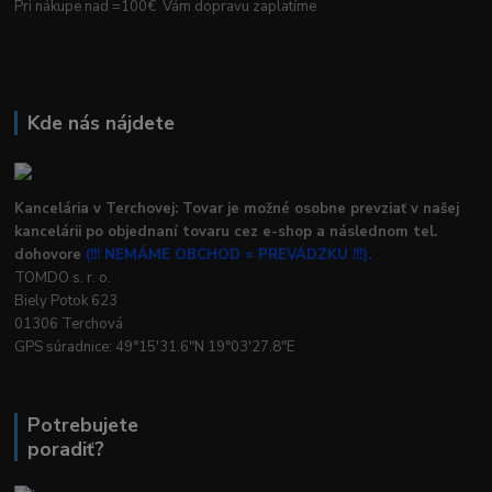
Pri nákupe nad =100€ Vám dopravu zaplatíme
Kde nás nájdete
Kancelária v Terchovej: Tovar je možné osobne prevziať v našej
kancelárii po objednaní tovaru cez e-shop a následnom tel.
dohovore
(!!! NEMÁME OBCHOD = PREVÁDZKU !!!).
TOMDO s. r. o.
Biely Potok 623
01306 Terchová
GPS súradnice: 49°15'31.6"N 19°03'27.8"E
Potrebujete
poradiť?