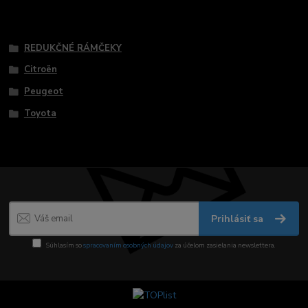
Tovar zaradený v kategóriách
REDUKČNÉ RÁMČEKY
Citroën
Peugeot
Toyota
Prihlásiť sa
Súhlasím so
spracovaním osobných údajov
za účelom zasielania newslettera.