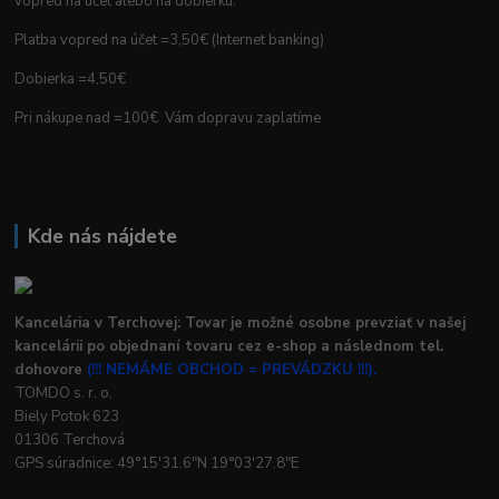
vopred na účet alebo na dobierku.
Platba vopred na účet =3,50€ (Internet banking)
Dobierka =4,50€
Pri nákupe nad =100€ Vám dopravu zaplatíme
Kde nás nájdete
Kancelária v Terchovej: Tovar je možné osobne prevziať v našej
kancelárii po objednaní tovaru cez e-shop a následnom tel.
dohovore
(!!! NEMÁME OBCHOD = PREVÁDZKU !!!).
TOMDO s. r. o.
Biely Potok 623
01306 Terchová
GPS súradnice: 49°15'31.6"N 19°03'27.8"E