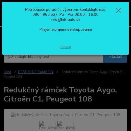
Potrebujete poradiť s výberom, kontaktujte nás:
0
ks
0904 963 527
0904 963 527, Po - Pia: 08:00 - 16:00
za
0,00 €
Po - Pia: 08:00 - 16:00
info@hifi-auto.sk
Prajeme príjemné nakupovanie
Menu
Zatvoriť
Hľadať
Úvod
REDUKČNÉ RÁMČEKY
Redukčný rámček Toyota Aygo, Citroën C1,
Peugeot 108
Redukčný rámček Toyota Aygo,
Citroën C1, Peugeot 108