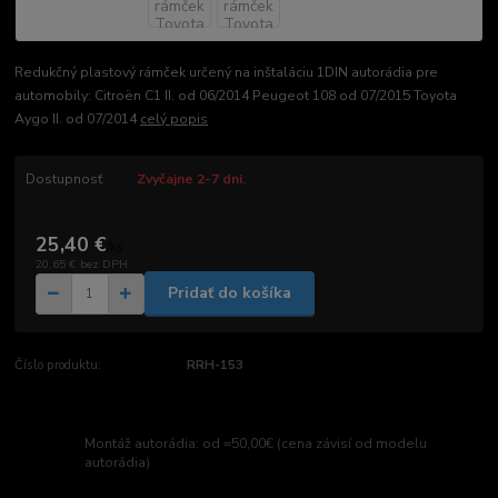
Redukčný plastový rámček určený na inštaláciu 1DIN autorádia pre
automobily: Citroën C1 II. od 06/2014 Peugeot 108 od 07/2015 Toyota
Aygo II. od 07/2014
celý popis
Dostupnosť
Zvyčajne 2-7 dni.
25,40 €
/
ks
20,65 €
bez DPH
Pridať do košíka
Číslo produktu:
RRH-153
Montáž autorádia: od =50,00€ (cena závisí od modelu
autorádia)