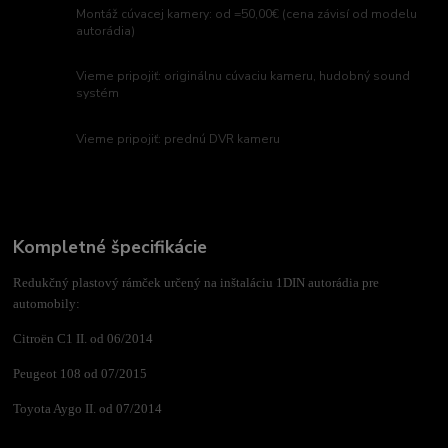
Montáž cúvacej kamery: od =50,00€ (cena závisí od modelu
autorádia)
Vieme pripojiť: originálnu cúvaciu kameru, hudobný sound
systém
Vieme pripojiť: prednú DVR kameru
Kompletné špecifikácie
Redukčný plastový rámček určený na inštaláciu 1DIN autorádia pre
automobily:
Citroën C1 II. od 06/2014
Peugeot 108 od 07/2015
Toyota Aygo II. od 07/2014