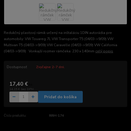
Redukčný plastový rámik určený na inštaláciu 1DIN autorádia pre
automobily: VW Touareg 7L VW Transporter T5 (04/03->9/09) VW
Multivan T5 (04/03->9/09) VW Caravelle (04/03->9/09) VW California
(04/03->9/09) Vonkajší rozmer rámčeka: 230 x 140mm
celý popis
Dostupnosť
Zvyčajne 2-7 dni.
17,40 €
/
ks
14,15 €
bez DPH
Pridať do košíka
Číslo produktu:
RRH-174