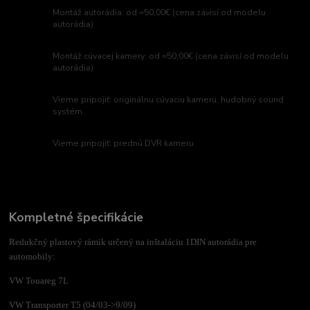
Montáž autorádia: od =50,00€ (cena závisí od modelu
autorádia)
Montáž cúvacej kamery: od =50,00€ (cena závisí od modelu
autorádia)
Vieme pripojiť: originálnu cúvaciu kameru, hudobný sound
systém
Vieme pripojiť: prednú DVR kameru
Kompletné špecifikácie
Redukčný plastový rámik určený na inštaláciu 1DIN autorádia pre
automobily:
VW Touareg 7L
VW Transporter T5 (04/03->9/09)