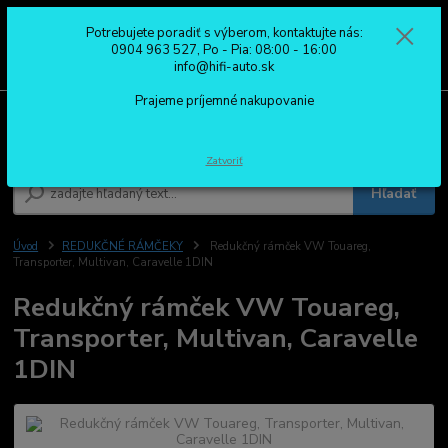
Potrebujete poradiť s výberom, kontaktujte nás:
0
ks
0904 963 527
0904 963 527, Po - Pia: 08:00 - 16:00
za
0,00 €
Po - Pia: 08:00 - 16:00
info@hifi-auto.sk
Prajeme príjemné nakupovanie
Menu
Zatvoriť
Hľadať
Úvod
REDUKČNÉ RÁMČEKY
Redukčný rámček VW Touareg,
Transporter, Multivan, Caravelle 1DIN
Redukčný rámček VW Touareg,
Transporter, Multivan, Caravelle
1DIN