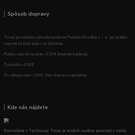
Spôsob dopravy
Tovar posielame výhrade kuriérom Packeta Slovakia s. r. o. pri platbe
vopred na účet alebo na dobierku.
Platba vopred na účet =3,50€ (Internet banking)
Dobierka =4,50€
Pri nákupe nad =100€ Vám dopravu zaplatíme
Kde nás nájdete
Kancelária v Terchovej: Tovar je možné osobne prevziať v našej