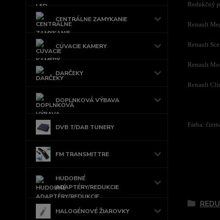
Redukčný pl
CENTRÁLNE ZAMYKANIE
Renault Meg
Renault Sce
CÚVACIE KAMERY
Renault Mod
DARČEKY
Renault Cli
DOPLNKOVÁ VÝBAVA
Farba: čiern
DVB T/DAB TUNERY
FM TRANSMITTRE
HUDOBNÉ
Tovar 
ADAPTÉRY/REDUKCIE
REDU
HALOGÉNOVÉ ŽIAROVKY