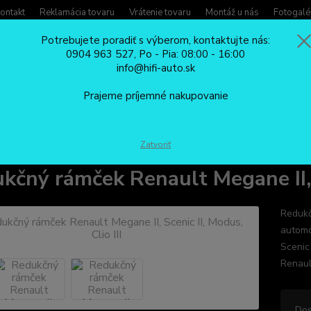
ontakt
Reklamácia tovaru
Vrátenie tovaru
Montáž u nás
Fotogalé
Potrebujete poradiť s výberom, kontaktujte nás:
0904 963 527, Po - Pia: 08:00 - 16:00
Potreb
info@hifi-auto.sk
Zavola
Hľadať
0904
Prajeme príjemné nakupovanie
Po - Pi
REDUKČNÉ RÁMČEKY
Redukčný rámček Renault Megane II, Scenic II, Modus
Zatvoriť
kčný rámček Renault Megane II, Sc
Redukč
automo
Scenic
Renaul
Dos