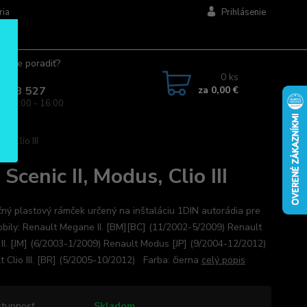
ria
Prihlásenie
ujete poradiť?
jte.
0
ks
za
0,00 €
 963 527
a: 08:00 - 16:00
, Clio III
enic II, Modus, Clio III
ný plastový rámček určený na inštaláciu 1DIN autorádia pre
bily: Renault Megane II. [BM][BC] (11/2002-5/2009) Renault
 II. [JM] (6/2003-1/2009) Renault Modus [JP] (9/2004-12/2012)
t Clio III. [BR] (5/2005-10/2012) Farba: čierna
celý popis
tupnosť
Skladom