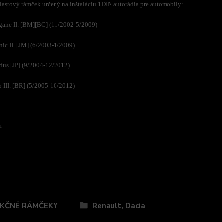
astový rámček určený na inštaláciu 1DIN autorádia pre automobily:
ane II. [BM][BC] (11/2002-5/2009)
nic II. [JM] (6/2003-1/2009)
us [JP] (9/2004-12/2012)
o III. [BR] (5/2005-10/2012)
a
zaradený v kategóriách
KČNÉ RÁMČEKY
Renault, Dacia