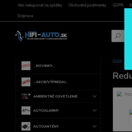
Ako nakupovať na splátky
Obchodné podmienky
GDPR
K
Doprava
Úvod
...NOVINKY...
Redu
...AKCIE/VÝPREDAJ...
AMBIENTNÉ OSVETLENIE
AUTOALARMY
AUTOANTÉNY