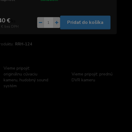
40 €
/
ks
Pridať do košíka
 €
bez DPH
roduktu:
RRH-124
Vieme pripojiť:
originálnu cúvaciu
Vieme pripojiť: prednú
kameru, hudobný sound
DVR kameru
systém