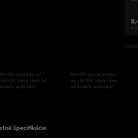
8,
6,83
Číslo p
Montáž autorádia: od
Montáž cúvacej kamery:
=50,00€ (cena závisí od
od =50,00€ (cena závisí
modelu autorádia)
od modelu autorádia)
tné špecifikácie