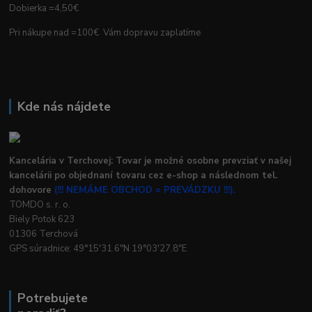
Dobierka =4,50€
Pri nákupe nad =100€ Vám dopravu zaplatíme
Kde nás nájdete
Kancelária v Terchovej: Tovar je možné osobne prevziať v našej
kancelárii po objednaní tovaru cez e-shop a následnom tel.
dohovore
(!!! NEMÁME OBCHOD = PREVÁDZKU !!!).
TOMDO s. r. o.
Biely Potok 623
01306 Terchová
GPS súradnice: 49°15'31.6"N 19°03'27.8"E
Potrebujete