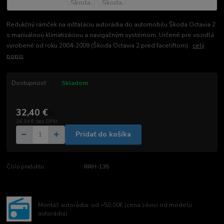
Redukčný rámček na inštaláciu autorádia do automobilu Škoda Octavia 2
s manuálnou klimatizáciou a navigačným systémom. Určené pre vozidlá
vyrobené od roku 2004-2009 (Škoda Octavia 2 pred faceliftom)
celý
popis
Dostupnosť
Skladom
32,40 €
/
ks
26,34 €
bez DPH
Pridať do košíka
Číslo produktu:
RRH-135
Montáž autorádia: od =50,00€ (cena závisí od modelu
autorádia)