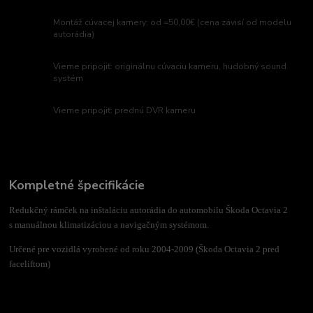
Montáž cúvacej kamery: od =50,00€ (cena závisí od modelu
autorádia)
Vieme pripojiť: originálnu cúvaciu kameru, hudobný sound
systém
Vieme pripojiť: prednú DVR kameru
Kompletné špecifikácie
Redukčný rámček na inštaláciu autorádia do automobilu Škoda Octavia 2
s manuálnou klimatizáciou a navigačným systémom.
Určené pre vozidlá vyrobené od roku 2004-2009 (Škoda Octavia 2 pred
faceliftom)