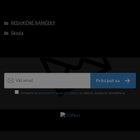
Tovar zaradený v kategóriách
REDUKČNÉ RÁMČEKY
Škoda
Prihlásiť sa
Súhlasím so
spracovaním osobných údajov
za účelom zasielania newslettera.