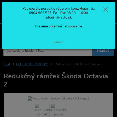
Potrebujete poradiť s výberom, kontaktujte nás:
0
ks
0904 963 527
0904 963 527, Po - Pia: 08:00 - 16:00
za
0,00 €
Po - Pia: 08:00 - 16:00
info@hifi-auto.sk
Prajeme príjemné nakupovanie
Menu
Zatvoriť
Hľadať
Úvod
REDUKČNÉ RÁMČEKY
Redukčný rámček Škoda Octavia 2
Redukčný rámček Škoda Octavia
2