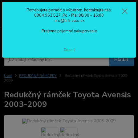
Potrebujete poradiť s výberom, kontaktujte nás:
0
ks
0904 963 527
0904 963 527, Po - Pia: 08:00 - 16:00
za
0,00 €
Po - Pia: 08:00 - 16:00
info@hifi-auto.sk
Prajeme príjemné nakupovanie
Menu
Zatvoriť
Hľadať
Úvod
REDUKČNÉ RÁMČEKY
Redukčný rámček Toyota Avensis 2003-
2009
Redukčný rámček Toyota Avensis
2003-2009