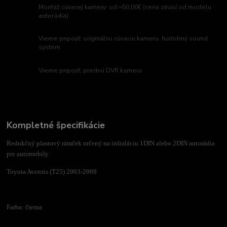
Montáž cúvacej kamery: od =50,00€ (cena závisí od modelu
autorádia)
Vieme pripojiť: originálnu cúvaciu kameru, hudobný sound
systém
Vieme pripojiť: prednú DVR kameru
Kompletné špecifikácie
Redukčný plastový rámček určený na inštaláciu 1DIN alebo 2DIN autorádia
pre automobily:
Toyota Avensis (T25) 2003-2009
Farba: čierna