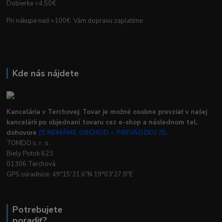
Dobierka =4,50€
Pri nákupe nad =100€ Vám dopravu zaplatíme
Kde nás nájdete
Kancelária v Terchovej: Tovar je možné osobne prevziať v našej
kancelárii po objednaní tovaru cez e-shop a následnom tel.
dohovore
(!!! NEMÁME OBCHOD = PREVÁDZKU !!!).
TOMDO s. r. o.
Biely Potok 623
01306 Terchová
GPS súradnice: 49°15'31.6"N 19°03'27.8"E
Potrebujete
poradiť?