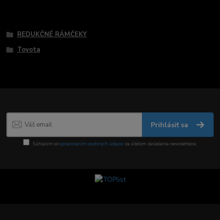
Tovar zaradený v kategóriách
REDUKČNÉ RÁMČEKY
Toyota
Prihlásiť sa
Súhlasím so
spracovaním osobných údajov
za účelom zasielania newslettera.