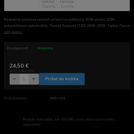
Redukčný plastový rámček určený na inštaláciu 1DIN alebo 2DIN
autorádia pre automobily: Toyota Avensis (T25) 2003-2009 Farba: čierna
celý popis
Dostupnosť
Skladom
24,50 €
/
ks
19,92 €
bez DPH
Pridať do košíka
Číslo produktu:
RRH-151
Montáž autorádia: od =50,00€ (cena závisí od modelu
autorádia)