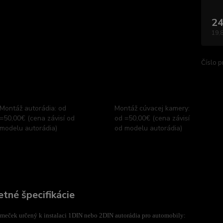
24
19,
Číslo p
Montáž autorádia: od
Montáž cúvacej kamery:
=50,00€ (cena závisí od
od =50,00€ (cena závisí
modelu autorádia)
od modelu autorádia)
tné špecifikácie
meček určený k instalaci 1DIN nebo 2DIN autorádia pro automobily: