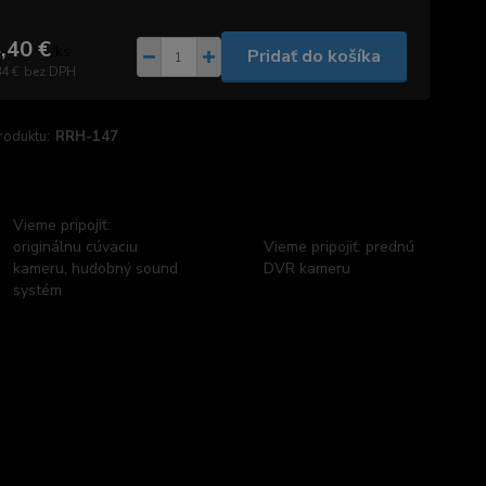
,40 €
/
ks
Pridať do košíka
84 €
bez DPH
roduktu:
RRH-147
Vieme pripojiť:
originálnu cúvaciu
Vieme pripojiť: prednú
kameru, hudobný sound
DVR kameru
systém