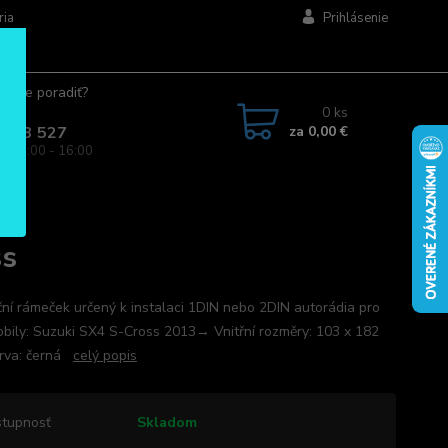
ria
Prihlásenie
ujete poradiť?
jte.
0
ks
za
0,00 €
 963 527
a: 08:00 - 16:00
ss
ní rámeček určený k instalaci 1DIN nebo 2DIN autorádia pro
bily: Suzuki SX4 S-Cross 2013→ Vnitřní rozměry: 103 x 182
rva: černá
celý popis
tupnosť
Skladom