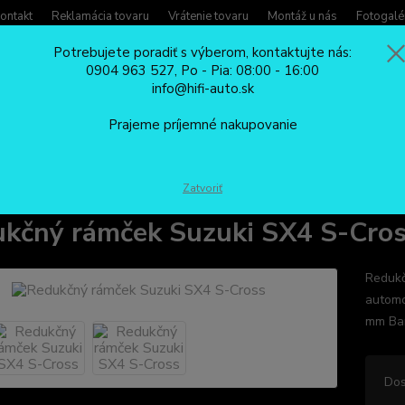
ontakt
Reklamácia tovaru
Vrátenie tovaru
Montáž u nás
Fotogalé
Potrebujete poradiť s výberom, kontaktujte nás:
0904 963 527, Po - Pia: 08:00 - 16:00
Potreb
info@hifi-auto.sk
Zavola
Hľadať
0904
Prajeme príjemné nakupovanie
Po - Pi
REDUKČNÉ RÁMČEKY
Redukčný rámček Suzuki SX4 S-Cross
Zatvoriť
kčný rámček Suzuki SX4 S-Cro
Redukč
automo
mm Ba
Dos