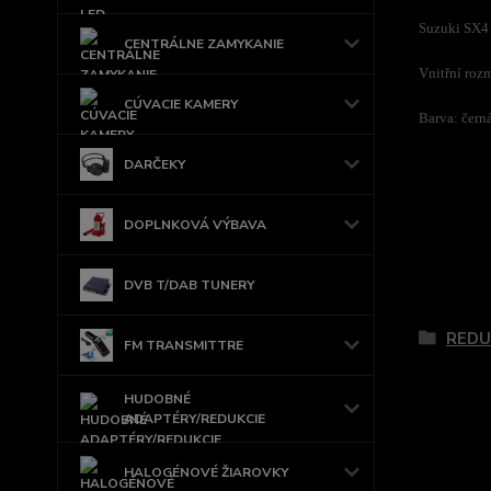
Suzuki SX4
CENTRÁLNE ZAMYKANIE
Vnitřní roz
CÚVACIE KAMERY
Barva: čern
DARČEKY
DOPLNKOVÁ VÝBAVA
DVB T/DAB TUNERY
Tovar 
REDU
FM TRANSMITTRE
HUDOBNÉ
ADAPTÉRY/REDUKCIE
HALOGÉNOVÉ ŽIAROVKY