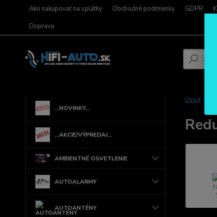
Ako nakupovať na splátky
Obchodné podmienky
GDPR
K
Doprava
Úvod
...NOVINKY...
Redu
...AKCIE/VÝPREDAJ...
AMBIENTNÉ OSVETLENIE
AUTOALARMY
AUTOANTÉNY