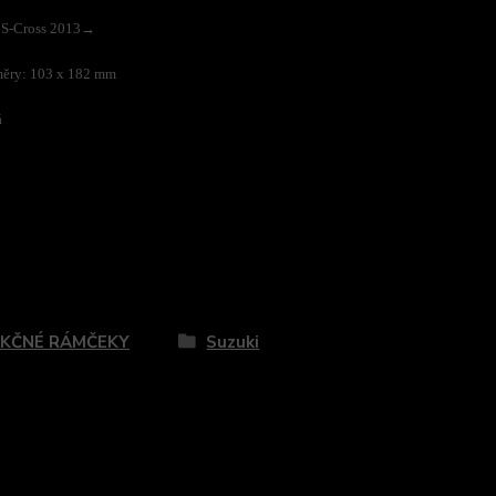
 S-Cross 2013→
měry: 103 x 182 mm
á
zaradený v kategóriách
KČNÉ RÁMČEKY
Suzuki