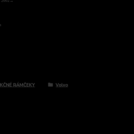
0 2002→
a
zaradený v kategóriách
KČNÉ RÁMČEKY
Volvo