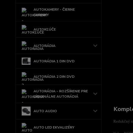
AUTOKAMERY - ČIERNE
SKRINKY
AUTOKĽÚČE
AUTORÁDIA
AUTORÁDIA 1 DIN DVD
AUTORÁDIA 2 DIN DVD
AUTORÁDIA - ROZŠÍRENIE PRE
ORIGINÁLNE AUTORÁDIÁ
Komple
AUTO AUDIO
Redukčný rá
AUTO LED EKVALIZÉRY