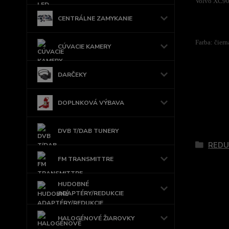
Volvo XC9
CENTRÁLNE ZAMYKANIE
Farba: čiern
CÚVACIE KAMERY
DARČEKY
DOPLNKOVÁ VÝBAVA
Tovar 
DVB T/DAB TUNERY
REDU
FM TRANSMITTRE
HUDOBNÉ
ADAPTÉRY/REDUKCIE
HALOGÉNOVÉ ŽIAROVKY