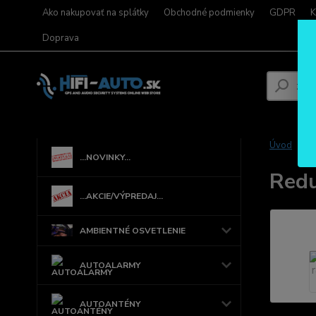
Ako nakupovať na splátky
Obchodné podmienky
GDPR
K
Doprava
Úvod
...NOVINKY...
Redu
...AKCIE/VÝPREDAJ...
AMBIENTNÉ OSVETLENIE
AUTOALARMY
AUTOANTÉNY