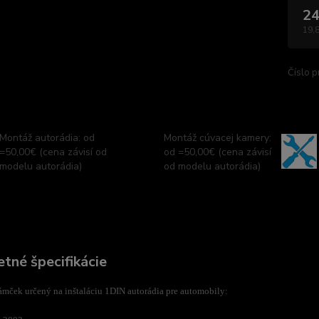
24
19,
Číslo p
Montáž autorádia: od
Montáž cúvacej kamery:
=50,00€ (cena závisí od
od =50,00€ (cena závisí
modelu autorádia)
od modelu autorádia)
tné špecifikácie
mček určený na inštaláciu 1DIN autorádia pre automobily: