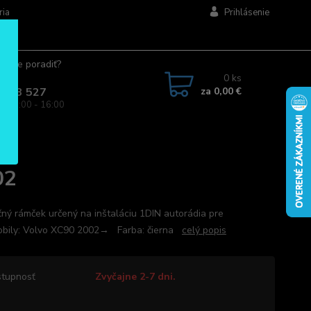
ria
Prihlásenie
ujete poradiť?
jte.
0
ks
za
0,00 €
 963 527
a: 08:00 - 16:00
02
ný rámček určený na inštaláciu 1DIN autorádia pre
bily: Volvo XC90 2002→ Farba: čierna
celý popis
tupnosť
Zvyčajne 2-7 dni.