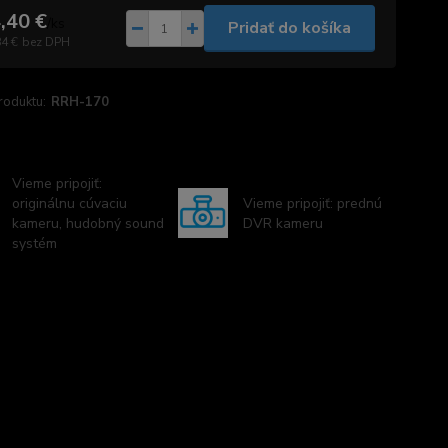
,40 €
/
ks
Pridať do košíka
84 €
bez DPH
roduktu:
RRH-170
Vieme pripojiť:
originálnu cúvaciu
Vieme pripojiť: prednú
kameru, hudobný sound
DVR kameru
systém