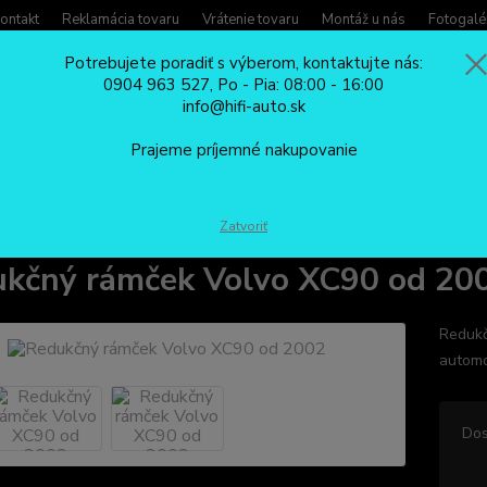
ontakt
Reklamácia tovaru
Vrátenie tovaru
Montáž u nás
Fotogalé
Potrebujete poradiť s výberom, kontaktujte nás:
0904 963 527, Po - Pia: 08:00 - 16:00
Potreb
info@hifi-auto.sk
Zavola
Hľadať
0904
Prajeme príjemné nakupovanie
Po - Pi
REDUKČNÉ RÁMČEKY
Redukčný rámček Volvo XC90 od 2002
Zatvoriť
kčný rámček Volvo XC90 od 20
Redukč
automo
Dos