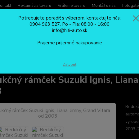
ontakt
Reklamácia tovaru
Vrátenie tovaru
Montáž u nás
Fotogalé
Potrebujete poradiť s výberom, kontaktujte nás:
0904 963 527, Po - Pia: 08:00 - 16:00
Potreb
info@hifi-auto.sk
Zavola
Hľadať
0904
Prajeme príjemné nakupovanie
Po - Pi
REDUKČNÉ RÁMČEKY
Redukčný rámček Suzuki Ignis, Liana, Jimny, Grand
Zatvoriť
kčný rámček Suzuki Ignis, Liana
3
Redukč
automo
vyrobe
2003-