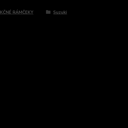
zaradený v kategóriách
KČNÉ RÁMČEKY
Suzuki