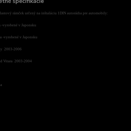
tné špecifikácie
astový rámček určený na inštaláciu 1DIN autorádia pre automobily:
s -vyrobené v Japonsku
a -vyrobené v Japonsku
ny 2003-2006
nd Vitara 2003-2004
na