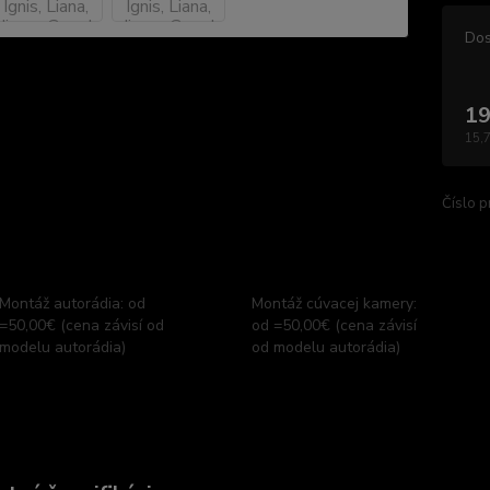
Dos
19
15,
Číslo p
Montáž autorádia: od
Montáž cúvacej kamery:
=50,00€ (cena závisí od
od =50,00€ (cena závisí
modelu autorádia)
od modelu autorádia)