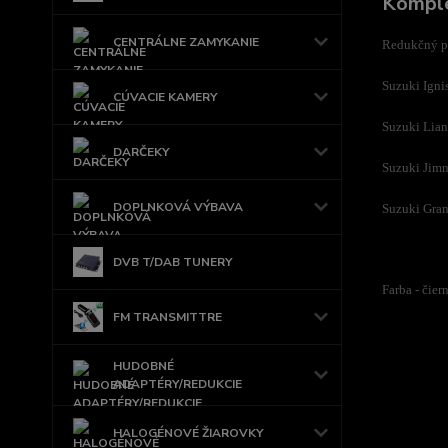
Komple
CENTRÁLNE ZAMYKANIE
Redukčný pl
Suzuki Igni
CÚVACIE KAMERY
Suzuki Lian
DARČEKY
Suzuki Jim
DOPLNKOVÁ VÝBAVA
Suzuki Gra
DVB T/DAB TUNERY
Farba - čier
FM TRANSMITTRE
HUDOBNÉ
ADAPTÉRY/REDUKCIE
HALOGÉNOVÉ ŽIAROVKY