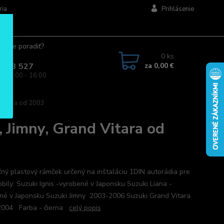
ria
Prihlásenie
ujete poradiť?
jte.
0
ks
za
0,00 €
 963 527
a: 08:00 - 16:00
 Vitara od 2003
, Jimny, Grand Vitara od
ný plastový rámček určený na inštaláciu 1DIN autorádia pre
bily: Suzuki Ignis -vyrobené v Japonsku Suzuki Liana -
né v Japonsku Suzuki Jimny 2003-2006 Suzuki Grand Vitara
2004 Farba - čierna
celý popis