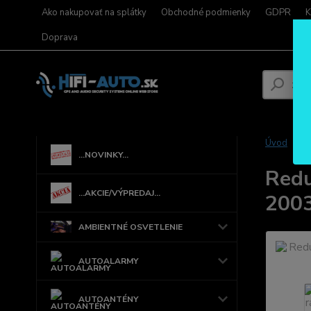
Ako nakupovať na splátky
Obchodné podmienky
GDPR
K
Doprava
Úvod
...NOVINKY...
Redu
...AKCIE/VÝPREDAJ...
200
AMBIENTNÉ OSVETLENIE
AUTOALARMY
AUTOANTÉNY