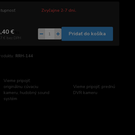
tupnosť
Zvyčajne 2-7 dni.
,40 €
/
ks
Pridať do košíka
77 €
bez DPH
roduktu:
RRH-144
Vieme pripojiť:
originálnu cúvaciu
Vieme pripojiť: prednú
kameru, hudobný sound
DVR kameru
systém