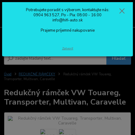
Potrebujete poradiť s výberom, kontaktujte nás:
0
ks
0904 963 527
0904 963 527, Po - Pia: 08:00 - 16:00
za
0,00 €
Po - Pia: 08:00 - 16:00
info@hifi-auto.sk
Prajeme príjemné nakupovanie
Menu
Zatvoriť
Hľadať
Úvod
REDUKČNÉ RÁMČEKY
Redukčný rámček VW Touareg,
Transporter, Multivan, Caravelle
Redukčný rámček VW Touareg,
Transporter, Multivan, Caravelle