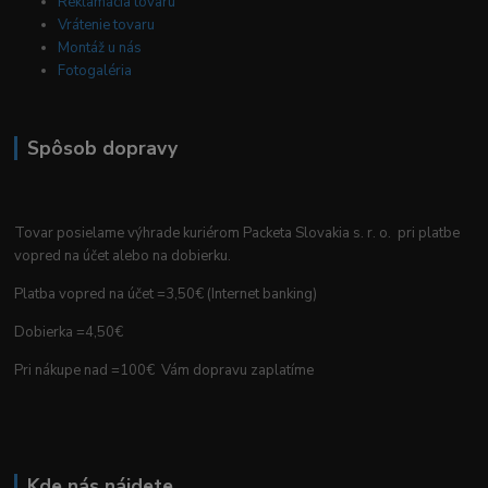
Reklamácia tovaru
Vrátenie tovaru
Montáž u nás
Fotogaléria
Spôsob dopravy
Tovar posielame výhrade kuriérom Packeta Slovakia s. r. o. pri platbe
vopred na účet alebo na dobierku.
Platba vopred na účet =3,50€ (Internet banking)
Dobierka =4,50€
Pri nákupe nad =100€ Vám dopravu zaplatíme
Kde nás nájdete