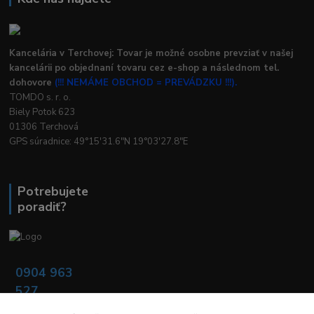
Kancelária v Terchovej: Tovar je možné osobne prevziať v našej
kancelárii po objednaní tovaru cez e-shop a následnom tel.
dohovore
(!!! NEMÁME OBCHOD = PREVÁDZKU !!!).
TOMDO s. r. o.
Biely Potok 623
01306 Terchová
GPS súradnice: 49°15'31.6"N 19°03'27.8"E
Potrebujete
poradiť?
0904 963
527
Po - Pia: 08:00 -