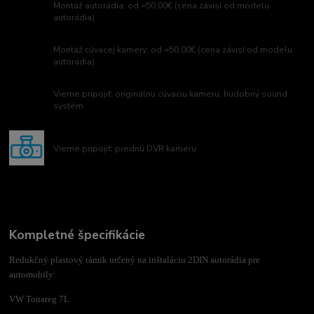
Montáž autorádia: od =50,00€ (cena závisí od modelu
autorádia)
Montáž cúvacej kamery: od =50,00€ (cena závisí od modelu
autorádia)
Vieme pripojiť: originálnu cúvaciu kameru, hudobný sound
systém
Vieme pripojiť: prednú DVR kameru
Kompletné špecifikácie
Redukčný plastový rámik určený na inštaláciu 2DIN autorádia pre
automobily:
VW Touareg 7L