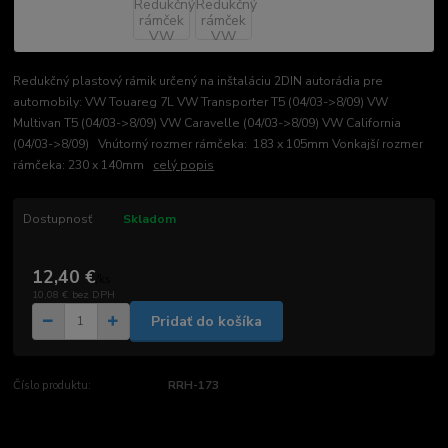
Redukčný plastový rámik určený na inštaláciu 2DIN autorádia pre
automobily: VW Touareg 7L VW Transporter T5 (04/03->8/09) VW
Multivan T5 (04/03->8/09) VW Caravelle (04/03->8/09) VW California
(04/03->8/09) Vnútorný rozmer rámčeka: 183 x 105mm Vonkajší rozmer
rámčeka: 230 x 140mm
celý popis
Dostupnosť
Skladom
12,40 €
/
ks
10,08 €
bez DPH
Pridať do košíka
Číslo produktu:
RRH-173