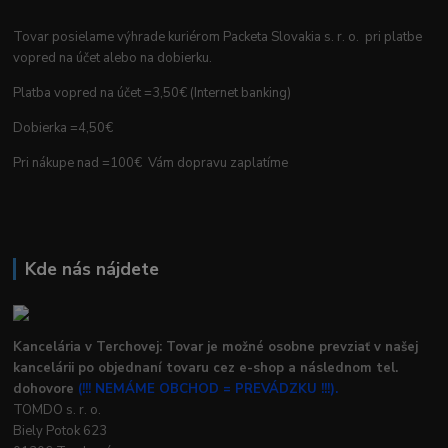
Tovar posielame výhrade kuriérom Packeta Slovakia s. r. o. pri platbe
vopred na účet alebo na dobierku.
Platba vopred na účet =3,50€ (Internet banking)
Dobierka =4,50€
Pri nákupe nad =100€ Vám dopravu zaplatíme
Kde nás nájdete
Kancelária v Terchovej: Tovar je možné osobne prevziať v našej
kancelárii po objednaní tovaru cez e-shop a následnom tel.
dohovore
(!!! NEMÁME OBCHOD = PREVÁDZKU !!!).
TOMDO s. r. o.
Biely Potok 623