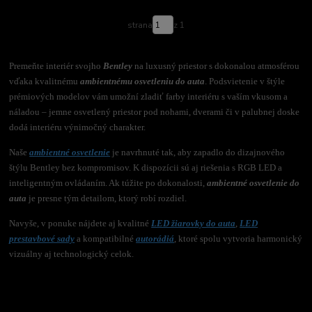
strana
z 1
Premeňte interiér svojho
Bentley
na luxusný priestor s dokonalou atmosférou
vďaka kvalitnému
ambientnému osvetleniu do auta
. Podsvietenie v štýle
prémiových modelov vám umožní zladiť farby interiéru s vaším vkusom a
náladou – jemne osvetlený priestor pod nohami, dverami či v palubnej doske
dodá interiéru výnimočný charakter.
Naše
ambientné osvetlenie
je navrhnuté tak, aby zapadlo do dizajnového
štýlu Bentley bez kompromisov. K dispozícii sú aj riešenia s RGB LED a
inteligentným ovládaním. Ak túžite po dokonalosti,
ambientné osvetlenie do
auta
je presne tým detailom, ktorý robí rozdiel.
Navyše, v ponuke nájdete aj kvalitné
LED žiarovky do auta
,
LED
prestavbové sady
a kompatibilné
autorádiá
, ktoré spolu vytvoria harmonický
vizuálny aj technologický celok.