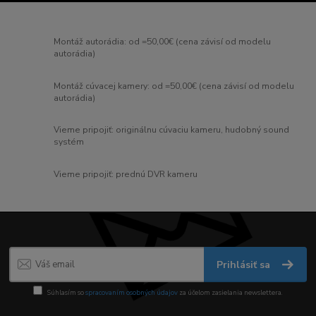
Montáž autorádia: od =50,00€ (cena závisí od modelu
autorádia)
Montáž cúvacej kamery: od =50,00€ (cena závisí od modelu
autorádia)
Vieme pripojiť: originálnu cúvaciu kameru, hudobný sound
systém
Vieme pripojiť: prednú DVR kameru
Prihlásiť sa
Súhlasím so
spracovaním osobných údajov
za účelom zasielania newslettera.