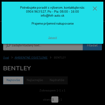
Potrebujete poradiť s výberom, kontaktujte nás:
0
ks
0904 963 527
0904 963 527, Po - Pia: 08:00 - 16:00
za
0,00 €
Po - Pia: 08:00 - 16:00
info@hifi-auto.sk
Prajeme príjemné nakupovanie
Menu
Zatvoriť
Hľadať
Úvod
AMBIENTNÉ OSVETLENIE
BENTLEY
BENTLEY
Najnovšie
Najlacnejšie
Najdrahšie
Zobrazujem 1-1 z 1
strana
z 1