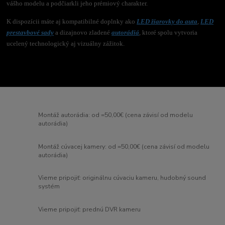
vášho modelu a podčiarkli jeho prémiový charakter.
K dispozícii máte aj kompatibilné doplnky ako
LED žiarovky do auta
,
LED
prestavbové sady
a dizajnovo zladené
autorádiá
, ktoré spolu vytvoria
ucelený technologický aj vizuálny zážitok.
Montáž autorádia: od =50,00€ (cena závisí od modelu
autorádia)
Montáž cúvacej kamery: od =50,00€ (cena závisí od modelu
autorádia)
Vieme pripojiť: originálnu cúvaciu kameru, hudobný sound
systém
Vieme pripojiť: prednú DVR kameru