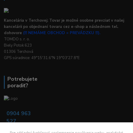
Kancelária v Terchovej: Tovar je možné osobne prevziať v našej
kancelárii po objednaní tovaru cez e-shop a následnom tel.
dohovore
(!!! NEMÁME OBCHOD = PREVÁDZKU !!!).
TOMDO s. r. o.
Biely Potok 623
01306 Terchová
GPS súradnice: 49°15'31.6"N 19°03'27.8"E
Potrebujete
poradiť?
0904 963
527
Po - Pia: 08:00 -
16:00
Pre základnú funkčnosť, spríjemnenie používania webu, analytické