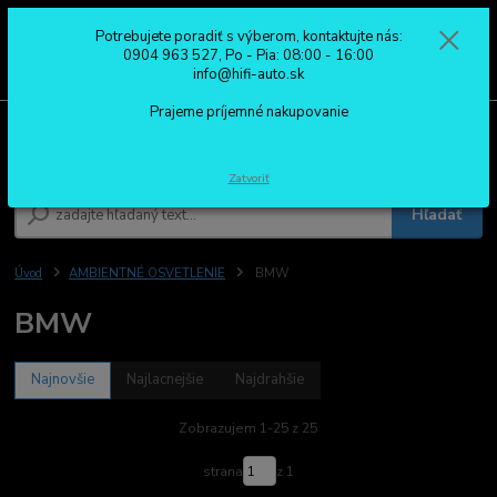
Potrebujete poradiť s výberom, kontaktujte nás:
0
ks
0904 963 527
0904 963 527, Po - Pia: 08:00 - 16:00
za
0,00 €
Po - Pia: 08:00 - 16:00
info@hifi-auto.sk
Prajeme príjemné nakupovanie
Menu
Zatvoriť
Hľadať
Úvod
AMBIENTNÉ OSVETLENIE
BMW
BMW
Najnovšie
Najlacnejšie
Najdrahšie
Zobrazujem 1-25 z 25
strana
z 1