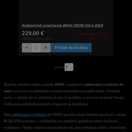
Ambientné osvetlenie BMW X5/X6 2014-2018
229,00 €
dostupnosť: 15-25
/
ks
dní
186,18 €
bez DPH
Pridať do košíka
strana
z 1
Doplňte interiér svojho vozidla
BMW
o prémiové
ambientné osvetlenie do
auta
a vytvorte si jedinečnú svetelnú atmosféru na každú jazdu. Svetelné
prvky v oblasti dverí, palubnej dosky či podlahy zvýraznia moderný dizajn
vášho auta a dodajú priestoru eleganciu aj funkčnosť.
Naše
ambientné osvetlenie
pre BMW ponúka rôzne farebné možnosti vrátane
RGB LED systémov s ovládaním cez mobilnú aplikáciu alebo diaľkové
ovládanie. Všetky riešenia sú navrhnuté tak, aby perfektne ladili s interiérom