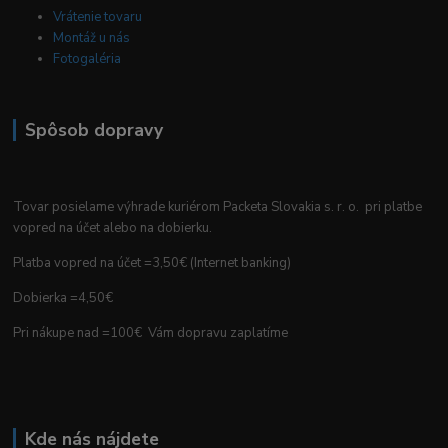
Vrátenie tovaru
Montáž u nás
Fotogaléria
Spôsob dopravy
Tovar posielame výhrade kuriérom Packeta Slovakia s. r. o. pri platbe
vopred na účet alebo na dobierku.
Platba vopred na účet =3,50€ (Internet banking)
Dobierka =4,50€
Pri nákupe nad =100€ Vám dopravu zaplatíme
Kde nás nájdete