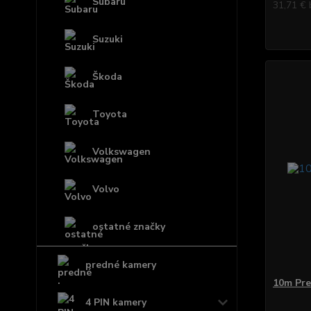
Subaru
31,71 €
Suzuki
Škoda
Toyota
Volkswagen
Volvo
ostatné značky
predné kamery
10m Pre
4 PIN kamery