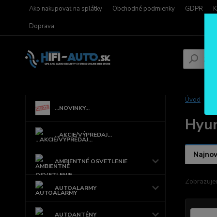
Ako nakupovať na splátky
Obchodné podmienky
GDPR
K
Doprava
Úvod
...NOVINKY...
Hyu
...AKCIE/VÝPREDAJ...
Najnov
AMBIENTNÉ OSVETLENIE
Zobrazuje
AUTOALARMY
AUTOANTÉNY