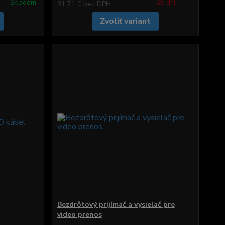
Skladom
25 dní
31,71 €
bez DPH
Zvoliť variant
Bezdrôtový prijímač a vysielač pre
video prenos