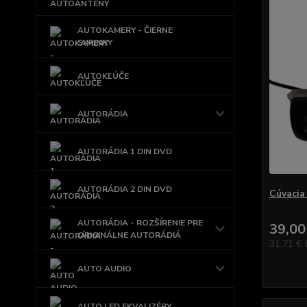
AUTOKAMERY - ČIERNE
SKRINKY
AUTOKĽÚČE
AUTORÁDIA
AUTORÁDIA 1 DIN DVD
AUTORÁDIA 2 DIN DVD
Cúvacia
AUTORÁDIA - ROZŠÍRENIE PRE
39,00
ORIGINÁLNE AUTORÁDIÁ
31,71 €
AUTO AUDIO
AUTO LED EKVALIZÉRY