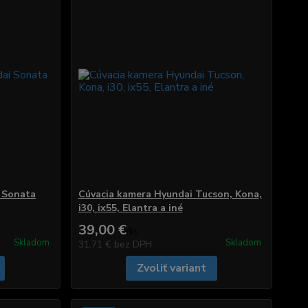
 Sonata
Cúvacia kamera Hyundai Tucson, Kona,
i30, ix55, Elantra a iné
39,00 €
/
ks
Skladom
Skladom
31,71 €
bez DPH
Zvoliť variant