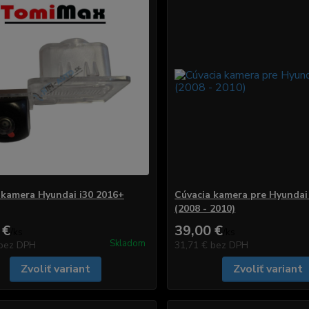
 kamera Hyundai i30 2016+
Cúvacia kamera pre Hyundai
(2008 - 2010)
 €
39,00 €
/
ks
/
ks
Skladom
bez DPH
31,71 €
bez DPH
Zvoliť variant
Zvoliť variant