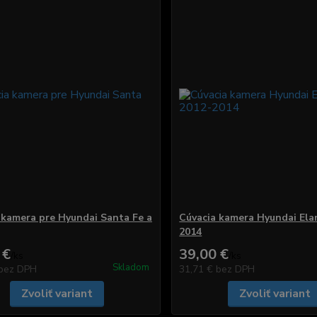
 kamera pre Hyundai Santa Fe a
Cúvacia kamera Hyundai Ela
2014
 €
39,00 €
/
ks
/
ks
Skladom
bez DPH
31,71 €
bez DPH
Zvoliť variant
Zvoliť variant