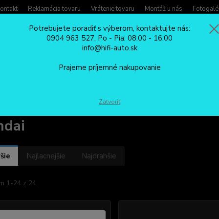
ontakt
Reklamácia tovaru
Vrátenie tovaru
Montáž u nás
Fotogalé
Potrebujete poradiť s výberom, kontaktujte nás:
0904 963 527, Po - Pia: 08:00 - 16:00
Potreb
info@hifi-auto.sk
Zavola
Hľadať
0904
Prajeme príjemné nakupovanie
Po - Pi
CÚVACIE KAMERY
špeciálne cúvacie kamery
Hyundai
Zatvoriť
ndai
šie
Najlacnejšie
Najdrahšie
m 1-24 z 24