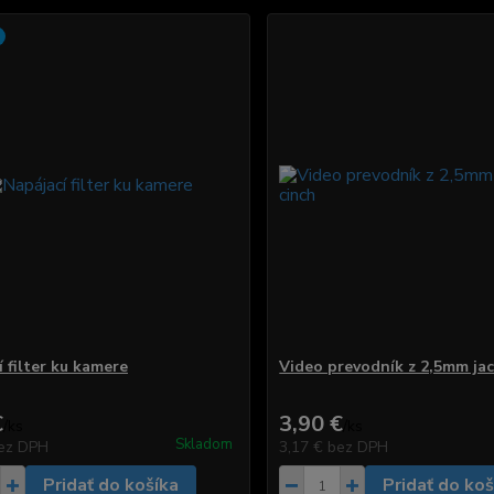
 filter ku kamere
Video prevodník z 2,5mm jac
€
3,90 €
/
ks
/
ks
Skladom
ez DPH
3,17 €
bez DPH
Pridať do košíka
Pridať do koš