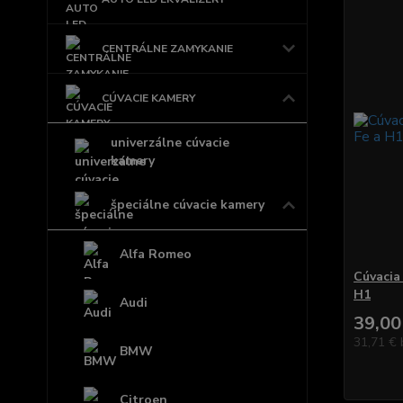
CENTRÁLNE ZAMYKANIE
CÚVACIE KAMERY
univerzálne cúvacie
kamery
špeciálne cúvacie kamery
Alfa Romeo
Cúvacia
H1
Audi
39,00
31,71 €
BMW
Citroen