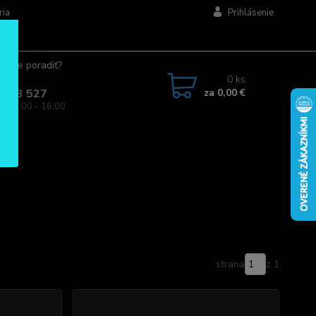
ria
Prihlásenie
ujete poradiť?
jte.
0
ks
za
0,00 €
 963 527
a: 08:00 - 16:00
strana
z 1