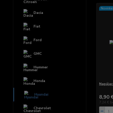
Novinka
Dacia
Fiat
Ford
GMC
Hummer
Honda
Napájací
Hyundai
8,90 
7,24 €
b
Chevrolet