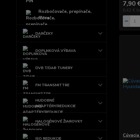
7,90 
6,42 €
b
Rozbočovače, prepínače,
filtre
DARČEKY
DOPLNKOVÁ VÝBAVA
DVB T/DAB TUNERY
FM TRANSMITTRE
HUDOBNÉ
ADAPTÉRY/REDUKCIE
HALOGÉNOVÉ ŽIAROVKY
Cúvacia
ISO REDUKCIE