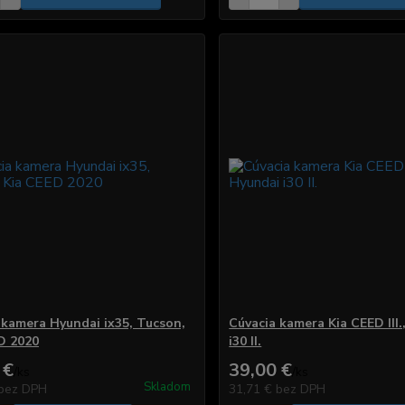
 kamera Hyundai ix35, Tucson,
Cúvacia kamera Kia CEED III.
D 2020
i30 II.
 €
39,00 €
/
ks
/
ks
Skladom
bez DPH
31,71 €
bez DPH