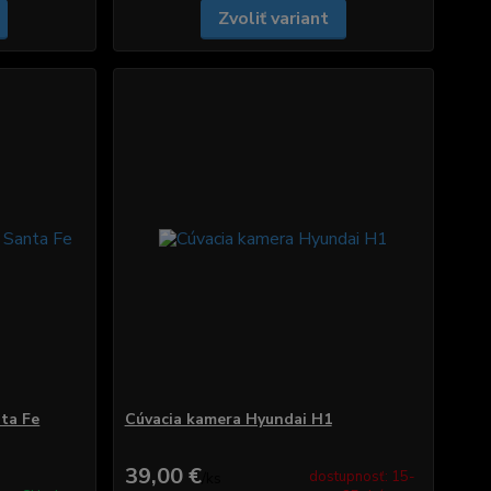
Zvoliť variant
ta Fe
Cúvacia kamera Hyundai H1
39,00 €
dostupnosť: 15-
/
ks