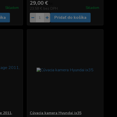
29,00 €
/
ks
Skladom
Skladom
23,58 €
bez DPH
íka
Pridať do košíka
e 2011,
Cúvacia kamera Hyundai ix35