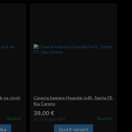
k na cinch
Cúvacia kamera Hyundai ix45, Sante FE,
Kia Carens
39,00 €
/
ks
Skladom
Skladom
31,71 €
bez DPH
íka
Zvoliť variant