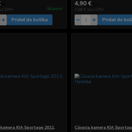
€
4,90 €
/
ks
/
ks
Skladom
ez DPH
3,98 €
bez DPH
Pridať do košíka
Pridať do koš
 kamera KIA Sportage 2011,
Cúvacia kamera KIA Sportag