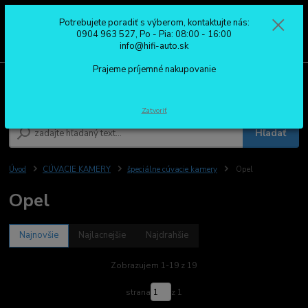
Potrebujete poradiť s výberom, kontaktujte nás:
0
ks
0904 963 527
0904 963 527, Po - Pia: 08:00 - 16:00
za
0,00 €
Po - Pia: 08:00 - 16:00
info@hifi-auto.sk
Prajeme príjemné nakupovanie
Menu
Zatvoriť
Hľadať
Úvod
CÚVACIE KAMERY
špeciálne cúvacie kamery
Opel
Opel
Najnovšie
Najlacnejšie
Najdrahšie
Zobrazujem 1-19 z 19
strana
z 1