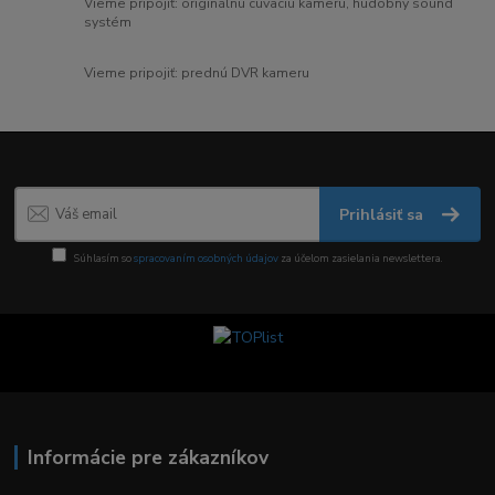
Vieme pripojiť: originálnu cúvaciu kameru, hudobný sound
systém
Vieme pripojiť: prednú DVR kameru
Prihlásiť sa
Súhlasím so
spracovaním osobných údajov
za účelom zasielania newslettera.
Informácie pre zákazníkov