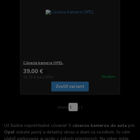
Cúvacia kamera OPEL
39,00 €
/
ks
Skladom
31,71 €
bez DPH
Zvoliť variant
strana
z 1
Už žiadne neprehľadné cúvanie! S
cúvacou kamerou do auta
pre
Opel
získate jasný a detailný obraz o dianí za vozidlom, čo vám
uľahčí parkovanie aj jazdu v úzkych priestoroch. Na výber máte