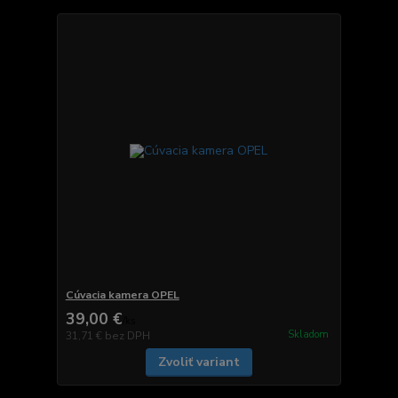
Cúvacia kamera OPEL
39,00 €
/
ks
Skladom
31,71 €
bez DPH
Zvoliť variant