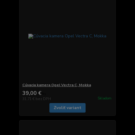
Cúvacia kamera Opel Vectra C, Mokka
39,00 €
/
ks
Skladom
31,71 €
bez DPH
Zvoliť variant