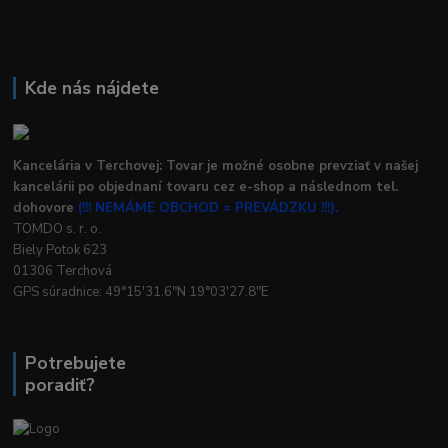
Kde nás nájdete
Kancelária v Terchovej: Tovar je možné osobne prevziať v našej
kancelárii po objednaní tovaru cez e-shop a následnom tel.
dohovore
(!!! NEMÁME OBCHOD = PREVÁDZKU !!!).
TOMDO s. r. o.
Biely Potok 623
01306 Terchová
GPS súradnice: 49°15'31.6"N 19°03'27.8"E
Potrebujete
poradiť?