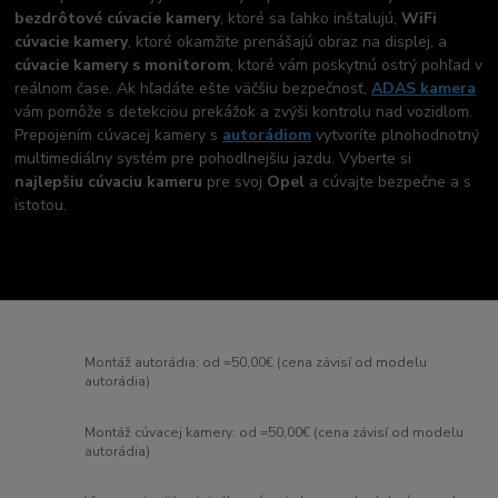
bezdrôtové cúvacie kamery
, ktoré sa ľahko inštalujú,
WiFi
cúvacie kamery
, ktoré okamžite prenášajú obraz na displej, a
cúvacie kamery s monitorom
, ktoré vám poskytnú ostrý pohľad v
reálnom čase. Ak hľadáte ešte väčšiu bezpečnosť,
ADAS kamera
vám pomôže s detekciou prekážok a zvýši kontrolu nad vozidlom.
Prepojením cúvacej kamery s
autorádiom
vytvoríte plnohodnotný
multimediálny systém pre pohodlnejšiu jazdu. Vyberte si
najlepšiu cúvaciu kameru
pre svoj
Opel
a cúvajte bezpečne a s
istotou.
Montáž autorádia: od =50,00€ (cena závisí od modelu
autorádia)
Montáž cúvacej kamery: od =50,00€ (cena závisí od modelu
autorádia)