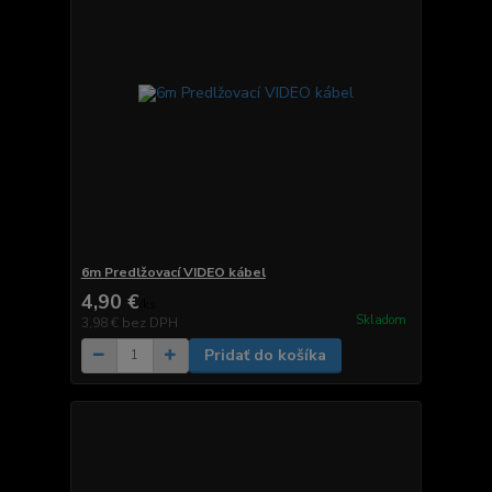
6m Predlžovací VIDEO kábel
4,90 €
/
ks
Skladom
3,98 €
bez DPH
Pridať do košíka