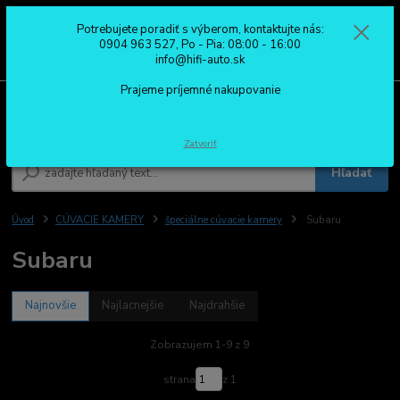
Potrebujete poradiť s výberom, kontaktujte nás:
0
ks
0904 963 527
0904 963 527, Po - Pia: 08:00 - 16:00
za
0,00 €
Po - Pia: 08:00 - 16:00
info@hifi-auto.sk
Prajeme príjemné nakupovanie
Menu
Zatvoriť
Hľadať
Úvod
CÚVACIE KAMERY
špeciálne cúvacie kamery
Subaru
Subaru
Najnovšie
Najlacnejšie
Najdrahšie
Zobrazujem 1-9 z 9
strana
z 1