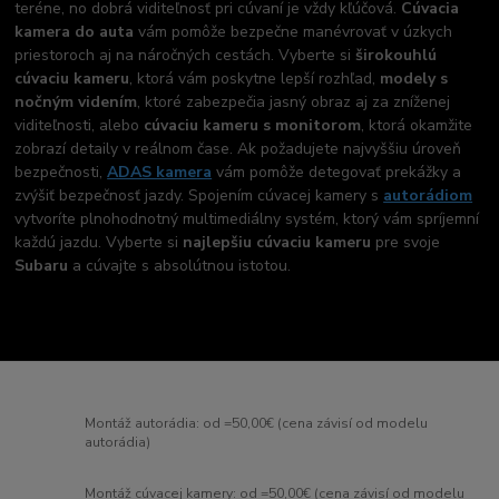
teréne, no dobrá viditeľnosť pri cúvaní je vždy kľúčová.
Cúvacia
kamera do auta
vám pomôže bezpečne manévrovať v úzkych
priestoroch aj na náročných cestách. Vyberte si
širokouhlú
cúvaciu kameru
, ktorá vám poskytne lepší rozhľad,
modely s
nočným videním
, ktoré zabezpečia jasný obraz aj za zníženej
viditeľnosti, alebo
cúvaciu kameru s monitorom
, ktorá okamžite
zobrazí detaily v reálnom čase. Ak požadujete najvyššiu úroveň
bezpečnosti,
ADAS kamera
vám pomôže detegovať prekážky a
zvýšiť bezpečnosť jazdy. Spojením cúvacej kamery s
autorádiom
vytvoríte plnohodnotný multimediálny systém, ktorý vám spríjemní
každú jazdu. Vyberte si
najlepšiu cúvaciu kameru
pre svoje
Subaru
a cúvajte s absolútnou istotou.
Montáž autorádia: od =50,00€ (cena závisí od modelu
autorádia)
Montáž cúvacej kamery: od =50,00€ (cena závisí od modelu