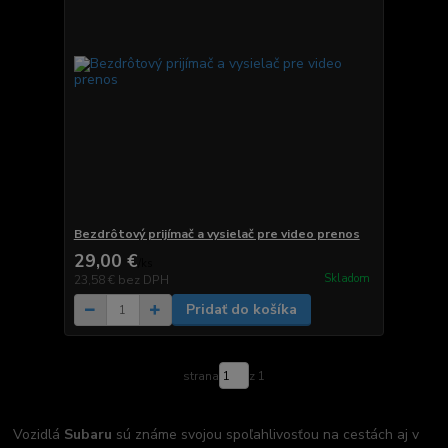
Bezdrôtový prijímač a vysielač pre video prenos
29,00 €
/
ks
Skladom
23,58 €
bez DPH
Pridať do košíka
strana
z 1
Vozidlá
Subaru
sú známe svojou spoľahlivosťou na cestách aj v