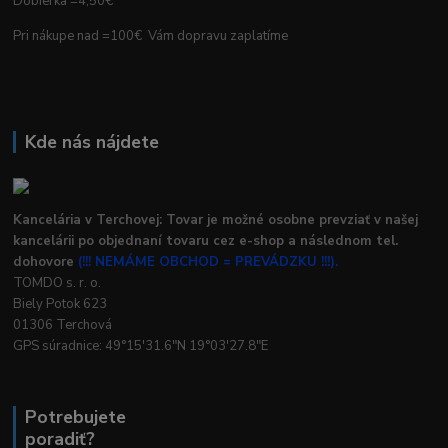
Dobierka =4,50€
Pri nákupe nad =100€ Vám dopravu zaplatíme
Kde nás nájdete
Kancelária v Terchovej: Tovar je možné osobne prevziať v našej
kancelárii po objednaní tovaru cez e-shop a následnom tel.
dohovore
(!!! NEMÁME OBCHOD = PREVÁDZKU !!!).
TOMDO s. r. o.
Biely Potok 623
01306 Terchová
GPS súradnice: 49°15'31.6"N 19°03'27.8"E
Potrebujete
poradiť?