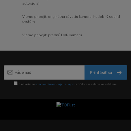
autorádia)
Vieme pripojiť: originálnu cúvaciu kameru, hudobný sound
systém
Vieme pripojiť: prednú DVR kameru
Prihlásiť sa
Súhlasím so
spracovaním osobných údajov
za účelom zasielania newslettera.