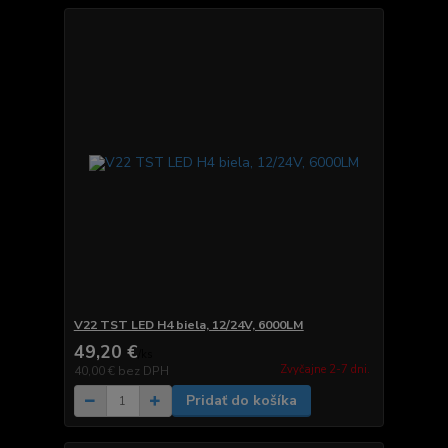
V22 TST LED H4 biela, 12/24V, 6000LM
49,20 €
/
ks
Zvyčajne 2-7 dni.
40,00 €
bez DPH
Pridať do košíka