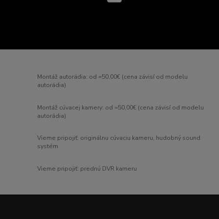
Montáž autorádia: od =50,00€ (cena závisí od modelu
autorádia)
Montáž cúvacej kamery: od =50,00€ (cena závisí od modelu
autorádia)
Vieme pripojiť: originálnu cúvaciu kameru, hudobný sound
systém
Vieme pripojiť: prednú DVR kameru