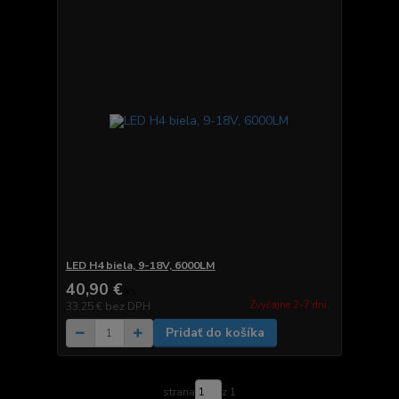
LED H4 biela, 9-18V, 6000LM
40,90 €
/
ks
Zvyčajne 2-7 dni.
33,25 €
bez DPH
Pridať do košíka
strana
z 1