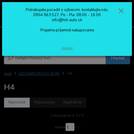
Potrebujete poradiť s výberom, kontaktujte nás:
0
ks
0904 963 527
0904 963 527, Po - Pia: 08:00 - 16:00
za
0,00 €
Po - Pia: 08:00 - 16:00
info@hifi-auto.sk
Prajeme príjemné nakupovanie
Menu
Zatvoriť
Hľadať
Úvod
LED ŽIAROVKY DO AUTA
H4
H4
Najnovšie
Najlacnejšie
Najdrahšie
Zobrazujem 1-3 z 3
strana
z 1