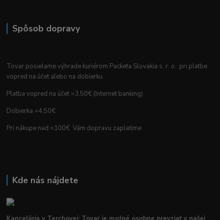
Spôsob dopravy
Tovar posielame výhrade kuriérom Packeta Slovakia s. r. o. pri platbe
vopred na účet alebo na dobierku.
Platba vopred na účet =3,50€ (Internet banking)
Dobierka =4,50€
Pri nákupe nad =100€ Vám dopravu zaplatíme
Kde nás nájdete
Kancelária v Terchovej: Tovar je možné osobne prevziať v našej