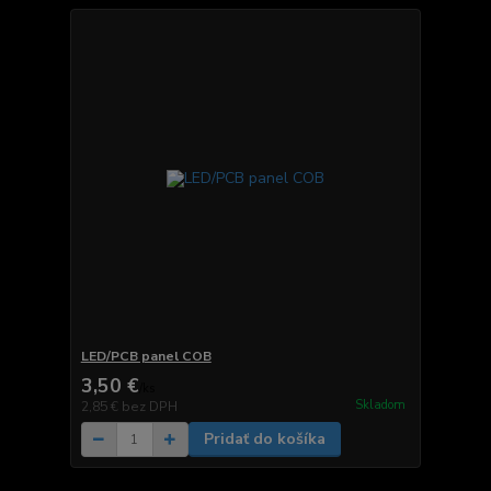
LED/PCB panel COB
3,50 €
/
ks
Skladom
2,85 €
bez DPH
Pridať do košíka