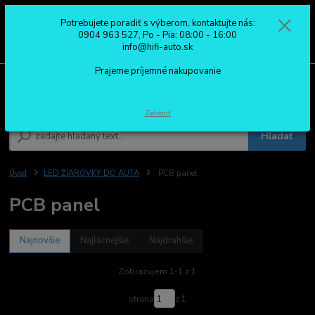
Potrebujete poradiť s výberom, kontaktujte nás:
0
ks
0904 963 527
0904 963 527, Po - Pia: 08:00 - 16:00
za
0,00 €
Po - Pia: 08:00 - 16:00
info@hifi-auto.sk
Prajeme príjemné nakupovanie
Menu
Zatvoriť
Hľadať
Úvod
LED ŽIAROVKY DO AUTA
PCB panel
PCB panel
Najnovšie
Najlacnejšie
Najdrahšie
Zobrazujem 1-1 z 1
strana
z 1