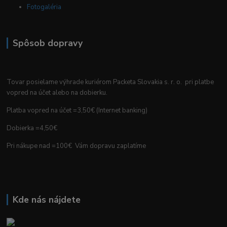
Fotogaléria
Spôsob dopravy
Tovar posielame výhrade kuriérom Packeta Slovakia s. r. o. pri platbe
vopred na účet alebo na dobierku.
Platba vopred na účet =3,50€ (Internet banking)
Dobierka =4,50€
Pri nákupe nad =100€ Vám dopravu zaplatíme
Kde nás nájdete