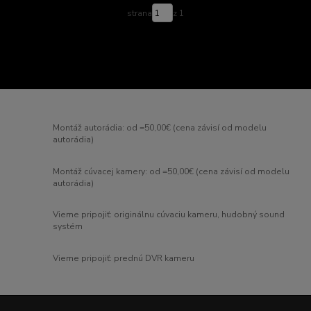
strana
z 1
Montáž autorádia: od =50,00€ (cena závisí od modelu
autorádia)
Montáž cúvacej kamery: od =50,00€ (cena závisí od modelu
autorádia)
Vieme pripojiť: originálnu cúvaciu kameru, hudobný sound
systém
Vieme pripojiť: prednú DVR kameru