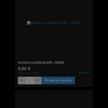
Anténny zosilňovač DIN - FAKRA
9,90 €
/
ks
Skladom
8,05 €
bez DPH
Pridať do košíka