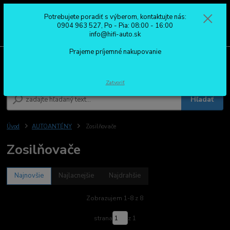
Potrebujete poradiť s výberom, kontaktujte nás:
0
ks
0904 963 527
0904 963 527, Po - Pia: 08:00 - 16:00
za
0,00 €
Po - Pia: 08:00 - 16:00
info@hifi-auto.sk
Prajeme príjemné nakupovanie
Menu
Zatvoriť
Hľadať
Úvod
AUTOANTÉNY
Zosilňovače
Zosilňovače
Najnovšie
Najlacnejšie
Najdrahšie
Zobrazujem 1-8 z 8
strana
z 1