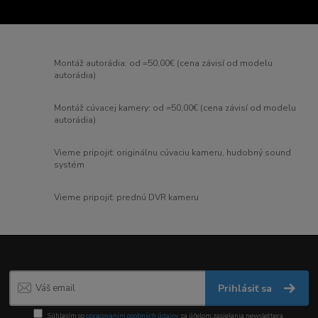
Montáž autorádia: od =50,00€ (cena závisí od modelu
autorádia)
Montáž cúvacej kamery: od =50,00€ (cena závisí od modelu
autorádia)
Vieme pripojiť: originálnu cúvaciu kameru, hudobný sound
systém
Vieme pripojiť: prednú DVR kameru
Prihlásiť sa
Súhlasím so
spracovaním osobných údajov
za účelom zasielania newslettera.