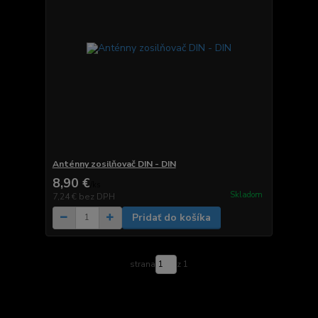
Anténny zosilňovač DIN - DIN
8,90 €
/
ks
Skladom
7,24 €
bez DPH
Pridať do košíka
strana
z 1