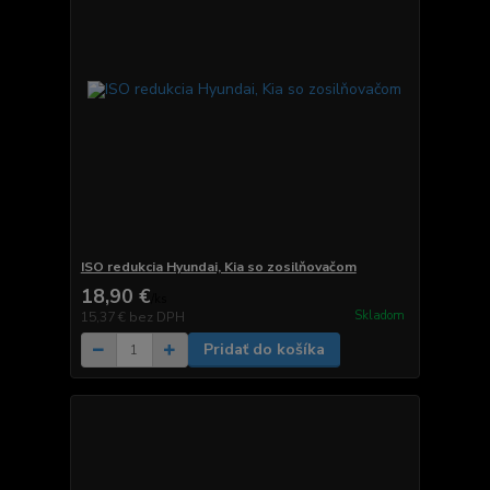
ISO redukcia Hyundai, Kia so zosilňovačom
18,90 €
/
ks
Skladom
15,37 €
bez DPH
Pridať do košíka