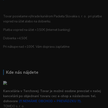
Tovar posielame výhrade kuriérom Packeta Slovakia s. r. o. pri platbe
vopred na účet alebo na dobierku.
Platba vopred na účet =3,50€ (Internet banking)
Dobierka =4,50€
Pri nákupe nad =100€ Vám dopravu zaplatíme
Kde nás nájdete
Kancelária v Terchovej: Tovar je možné osobne prevziať v našej
kancelárii po objednaní tovaru cez e-shop a následnom tel.
dohovore
(!!! NEMÁME OBCHOD = PREVÁDZKU !!!).
TOMDO s. r. o.